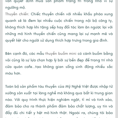
vẫn quyết định mua sản phẩm trang trí trong nhà vì sự
ngưỡng mộ.
Thuyền chiến
:
Chiếc thuyền chiến với nhiều khẩu pháo xung
quanh sẽ là đem lại nhiều cuộc chiến trong nội bộ công ty,
không thích hợp khi tặng sếp hay đối tác làm ăn ngược lại với
những mô hình thuyền chiến cũng mang lại sự mạnh mẽ và
quyết liệt cho người sử dụng thích hợp trưng trong gia đình.
Bên cạnh đó, các mẫu
thuyền buồm mini
có cánh buồm bằng
vải cũng là sự lựa chọn hợp lý bởi sự bền đẹp để trang trí nhà
cửa quán cafe...tạo không gian sống sinh động nhiều sắc
màu hơn.
Toàn bộ sản phẩm tàu thuyền của Mỹ Nghệ Việt được nhập từ
xưởng sản xuất tại làng nghề mà không qua bất kì trung gian
nào. Với quy trình thực hiện nghiêm ngặt, tỉ mỉ và tinh xảo,
đảm bảo cho ra thành phẩm đảm bảo chất lượng, uy tín và
đầy đủ chi tiết y hệt mô hình thật. Ngoài ra, chúng tôi bảo