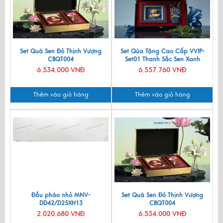
Set Quà Sen Đỏ Thịnh Vượng
Set Qùa Tặng Cao Cấp VVIP-
CBQT004
Set01 Thanh Sắc Sen Xanh
6.534.000 VNĐ
6.557.760 VNĐ
Thêm vào giỏ hàng
Thêm vào giỏ hàng
Đầu pháo nhỏ MNV-
Set Quà Sen Đỏ Thịnh Vượng
DD42/D25XH13
CBQT004
2.020.680 VNĐ
6.534.000 VNĐ