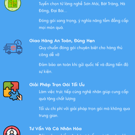
Tuyển chọn từ làng nghề Sơn Mài, Bát Tràng, Hà
Xem thêm
Đông, Đại Bái...
Đóng gói sang trọng, ý nghĩa nâng tầm đẳng cấp
mọi món quà.
Những Lưu Ý Khi Tặng Quà Tân Gia Nhà Mới
Giao Hàng An Toàn, Đúng Hẹn
Xem thêm
Quy chuẩn đóng gói chuyên biệt cho hàng thủ
công dễ vỡ
Đảm bảo an toàn khi gửi quốc tế và đúng tiến độ
Chúc mừng chị Nguyễn Thị Nhựt Phượng - giám đốc
sự kiện.
công ty chính thức gia nhập Hawee
Giải Pháp Trọn Gói Tối Ưu
Xem thêm
Làm việc trực tiếp cùng nghệ nhân giúp cung cấp
quà tặng chất lượng
Tối ưu chi phí với giải pháp trọn gói mà không qua
Chính Sách Quyền Riêng Tư Tại Mỹ Nghệ Việt
trung gian.
Xem thêm
Tư Vấn Và Cá Nhân Hóa