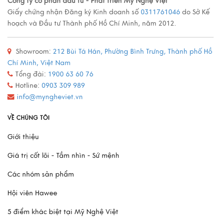
Các loại tranh sơn mài nổi tiếng
Công ty cổ phẩn đầu tư - Phát triển Mỹ Nghệ Việt
Giấy chứng nhận Đăng ký Kinh doanh số
0311761046
do Sở Kế
Xem thêm
hoạch và Đầu tư Thành phố Hồ Chí Minh, năm 2012.
Showroom:
212 Bùi Tá Hán, Phường Bình Trưng, Thành phố Hồ
Quy trình sản xuất đồ đồng
Chí Minh, Việt Nam
Xem thêm
Tổng đài:
1900 63 60 76
Hotline:
0903 309 989
info@myngheviet.vn
Mô Hình Thuyền France II - Món Quà Chinh Phục Mọi
VỀ CHÚNG TÔI
Doanh Nhân
Giới thiệu
Xem thêm
Giá trị cốt lõi - Tầm nhìn - Sứ mệnh
Các nhóm sản phẩm