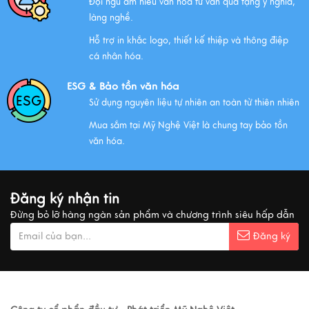
Đội ngũ am hiểu văn hóa tư vấn quà tặng ý nghĩa,
làng nghề.
NHỮNG ĐẶC ĐIỂM CỦA HÀNG THỦ CÔNG MỸ NGHỆ
Hỗ trợ in khắc logo, thiết kế thiệp và thông điệp
Xem thêm
cá nhân hóa.
ESG & Bảo tồn văn hóa
Sử dụng nguyên liệu tự nhiên an toàn từ thiên nhiên
QUÀ VĂN HÓA VIỆT TẶNG KHÁCH QUỐC TẾ
Mua sắm tại Mỹ Nghệ Việt là chung tay bảo tồn
Xem thêm
văn hóa.
MUA QUÀ GÌ KHI ĐẾN VIỆT NAM?
Đăng ký nhận tin
Xem thêm
Đừng bỏ lỡ hàng ngàn sản phẩm và chương trình siêu hấp dẫn
Đăng ký
Ý nghĩa cảnh vật Tranh sơn mài
Xem thêm