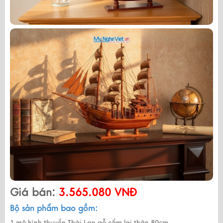
Giá bán:
3.565.080 VNĐ
Bộ sản phẩm bao gồm:
1 mô hình thuyền Thái Lan gỗ cẩm lai thân 80cm