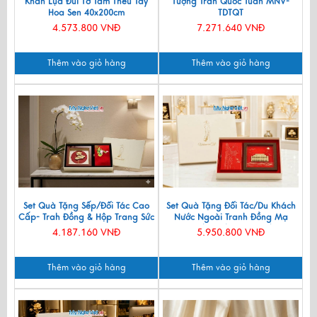
Khăn Lụa Đũi Tơ Tằm Thêu Tay
Tượng Trần Quốc Tuấn MNV-
Hoa Sen 40x200cm
TDTQT
KLNC40200/10
4.573.800 VNĐ
7.271.640 VNĐ
Thêm vào giỏ hàng
Thêm vào giỏ hàng
Set Quà Tặng Sếp/Đối Tác Cao
Set Quà Tặng Đối Tác/Du Khách
Cấp- Trah Đồng & Hộp Trang Sức
Nước Ngoài Tranh Đồng Mạ
Sơn Mài CBQT004
Vàng 24k & Hộp Trang Sức Sơn
4.187.160 VNĐ
5.950.800 VNĐ
Mài CBQT006/2
Thêm vào giỏ hàng
Thêm vào giỏ hàng