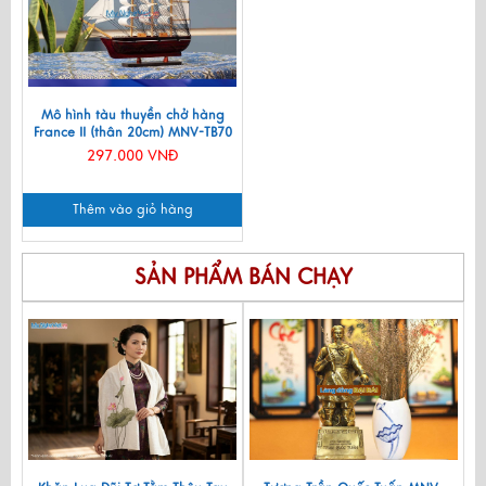
Mô hình tàu thuyền chở hàng
France II (thân 20cm) MNV-TB70
297.000 VNĐ
Thêm vào giỏ hàng
SẢN PHẨM BÁN CHẠY