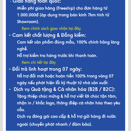
Giao hàng toàn quốc:
-
Miễn phí giao hàng (Freeship) cho đơn hàng từ
1.000.000đ (áp dụng trong bán kính 7km tính từ
Showroom).
Xem chính sách giao nhận tại đây
- Cam kết chất lượng & Đồng kiểm:
Cam kết sản phẩm đúng mẫu, 100% chính hãng làng
nghề.
Hỗ trợ kiểm tra hàng trước khi thanh toán.
Xem chi tiết tại đây
- Đổi trả linh hoạt trong 07 ngày:
Hỗ trợ đổi mới hoặc hoàn tiền 100% trong vòng 07
ngày nếu phát hiện lỗi kỹ thuật từ nhà sản xuất.
- Dịch vụ Quà tặng & Cá nhân hóa (B2B / B2C):
Tặng thiệp chúc mừng & hỗ trợ viết lời chúc tận tâm,
nhận in / khắc logo, thông điệp cá nhân hóa theo yêu
cầu.
Dịch vụ đóng gói cao cấp & hỗ trợ gửi hàng đi nước
ngoài (chuyển phát nhanh / đảm bảo).