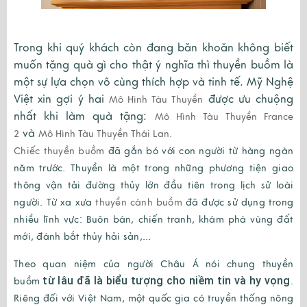
Trong khi quý khách còn đang băn khoăn không biết
muốn tặng quà gì cho thật ý nghĩa thì thuyền buồm là
một sự lựa chọn vô cùng thích hợp và tinh tế. Mỹ Nghệ
Việt xin gợi ý hai
được ưu chuộng
Mô Hình Tàu Thuyền
nhất khi làm quà tặng:
Mô Hình Tàu Thuyền France
và
2
Mô Hình Tàu Thuyền Thái Lan.
Chiếc thuyền buồm
đã gắn bó với con người từ hàng ngàn
năm trước. Thuyền là một trong những phương tiện giao
thông vận tải đường thủy lớn đầu tiên trong lịch sử loài
người. Từ xa xưa
thuyền cánh buồm
đã được sử dụng trong
nhiều lĩnh vực: Buôn bán, chiến tranh, khám phá vùng đất
mới, đánh bắt thủy hải sản,…
Theo quan niệm của người Châu Á nói chung
thuyền
từ lâu đã là biểu tượng cho niềm tin và hy vọng
buồm
.
Riêng đối với Việt Nam, một quốc gia có truyền thống nông