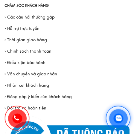
Hội viên Hawee
5 điểm khác biệt tại Mỹ Nghệ Việt
CHĂM SÓC KHÁCH HÀNG
› Các câu hỏi thường gặp
› Hỗ trợ trực tuyến
› Thời gian giao hàng
› Chính sách thanh toán
› Điều kiện bảo hành
› Vận chuyển và giao nhận
› Nhận xét khách hàng
› Đóng góp ý kiến của khách hàng
› Đổi trả và hoàn tiền