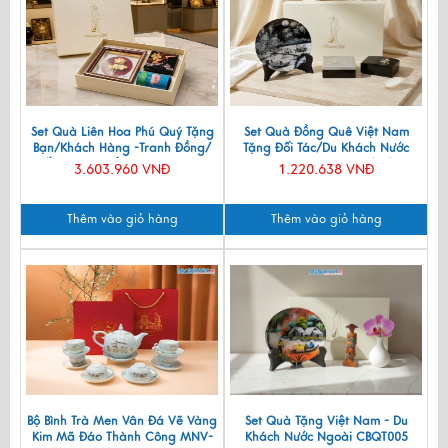
Set Quà Liên Hoa Phú Quý Tặng
Set Quà Đồng Quê Việt Nam
Bạn/Khách Hàng -Tranh Đồng/
Tặng Đối Tác/Du Khách Nước
Đế Lót Ly & Cắm Bút CBQT006
Ngoài - Đĩa Sơn Mài/ Hộp
3.603.960 VNĐ
1.220.638 VNĐ
Namecard & Đế Lót Ly Sơn Mài
CBQT002
Thêm vào giỏ hàng
Thêm vào giỏ hàng
Bộ Bình Trà Men Vân Đá Vẽ Vàng
Set Quà Tặng Việt Nam - Du
Kim Mã Đáo Thành Công MNV-
Khách Nước Ngoài CBQT005