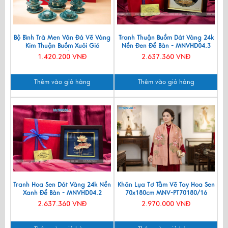
Bộ Bình Trà Men Vân Đá Vẽ Vàng
Tranh Thuận Buồm Dát Vàng 24k
Kim Thuận Buồm Xuôi Gió
Nền Đen Để Bàn - MNVHD04.3
VBT12/14
1.420.200 VNĐ
2.637.360 VNĐ
Thêm vào giỏ hàng
Thêm vào giỏ hàng
Tranh Hoa Sen Dát Vàng 24k Nền
Khăn Lụa Tơ Tằm Vẽ Tay Hoa Sen
Xanh Để Bàn - MNVHD04.2
70x180cm MNV-PT70180/16
2.637.360 VNĐ
2.970.000 VNĐ