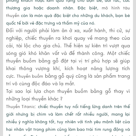
phòng khách hoặc làm quà tặng cho bạn bè, đối tác, các
thương gia hoặc doanh nhân. Đặc biệt,
mô hình tàu
thuyền
còn là món quà đặc biệt cho những du khách, bạn bè
quốc tế bởi vẻ đặc trưng và thẩm mỹ của nó.
Đối với người phải làm ăn ở xa, xuất hành, thi cử, sự
nghiệp, chiếc thuyền ra khơi quay về mang theo của
cải, tài lộc cho gia chủ. Thể hiện sự kiên trì vượt qua
sóng gió khó khăn vất vả để thành công. Một chiếc
thuyền buồm bằng gỗ đặt tại vị trí phù hợp sẽ giúp
khai thông vượng khí, kích hoạt năng lượng tích
cực.
bằng gỗ quý cũng là sản phẩm trang
Thuyền buồm
trí vô cùng độc đáo và lạ mắt.
Tại sao lại lựa chọn thuyền buồm bằng gỗ thay vì
những loại thuyền khác ?
Thuyền Titanic
: chiếc thuyền tuy nổi tiếng lừng danh trên thế
giới nhưng bị chìm và làm chết rất nhiều người, mang lại
nhiều ý nghĩa không tốt,
tuy nhiên với tình yêu mãnh liệt của
hai nhân vật trong phim cũng làm bao trái tim rung động và