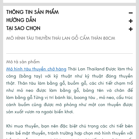
THÔNG TIN SẢN PHẨM
HƯỚNG DẪN
TẠI SAO CHỌN
MÔ HÌNH TÀU THUYỀN THÁI LAN GỖ CẨM THÂN 80CM
Mô tả sản phẩm
Mô hình tàu thuyền chở hàng
Thái Lan Thailand Được làm thủ
công (bằng tay) với kỹ thuật như kỹ thuật đóng thuyền
thật. Thân tàu làm bằng gỗ, buồm gỗ, các chi tiết chạm trổ
như mỏ neo được làm bằng gỗ, bảng tên và chân đế
làm bằng gỗ.Từng vị trí bánh lái, boong tàu , mỏ neo, cấu trúc
cánh buồm cũng được mô phỏng như một con thuyền được
sản xuất vươn ra ngoài biển khơi.
Khi mua thuyền, bạn nên đặc biệt chú trọng các chi tiết bên
trên bề mặt thuyền, tránh trường hợp chọn mô hình thuyền với