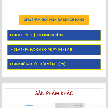
XEM THÊM TRẢI NGHIỆM KHÁCH HÀNG
>> XEM THÊM NHẬN XÉT KHÁCH HÀNG
>> XEM THÊM BÁO CHÍ NÓI VỀ MỸ NGHỆ VIỆT
>> XEM HỒ SƠ GIỚI THIỆU MỸ NGHỆ VIỆT
SẢN PHẨM KHÁC