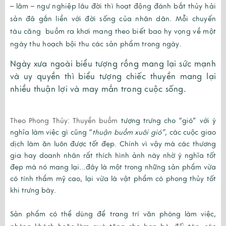
– lâm – ngư nghiệp lâu đời thì hoạt động đánh bắt thủy hải
sản đã gắn liền với đời sống của nhân dân. Mỗi chuyến
tàu căng
buồm ra khơi mang theo biết bao hy vọng về một
ngày thu hoạch bội thu các sản phẩm trong ngày.
Ngày xưa ngoài biểu tượng rồng mang lại sức mạnh
và uy quyền thì biểu tượng chiếc thuyền mang lại
nhiều thuận lợi và may mắn trong cuộc sống.
Theo Phong Thủy: Thuyền buồm
tượng trưng cho “gió” với ý
nghĩa làm việc gì cũng “
thuận buồm xuôi gió”
, các cuộc giao
dịch làm ăn luôn được tốt đẹp. Chính vì vậy mà các thương
gia hay doanh nhân rất thích hình ảnh này nhờ ý nghĩa tốt
đẹp mà nó mang lại…đây là một trong những sản phẩm vừa
có tính thẩm mỹ cao, lại vừa là vật phẩm có phong thủy tốt
khi trưng bày.
Sản phẩm có thể dùng để trang trí văn phòng làm việc,