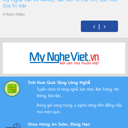
Giá Trị Việt
Xem thêm
Mỹ Nghệ Việt tròn 14 tuổi - Hành trình gìn giữ hồn Việt
và mùa sinh nhật đong đầy yêu thương
Xem thêm
Bộ Tam Sự Là Gì ? Bộ Tam Sự Có Ý Nghĩa Như Thế Nào
Tinh Hoa Quà Tặng Làng Nghề
Trong Văn Hóa Thờ Cúng?
Tuyển chọn từ làng nghề Sơn Mài, Bát Tràng, Hà
Xem thêm
Đông, Đại Bái...
Đóng gói sang trọng, ý nghĩa nâng tầm đẳng cấp
mọi món quà.
Những Lưu Ý Khi Tặng Quà Tân Gia Nhà Mới
Giao Hàng An Toàn, Đúng Hẹn
Xem thêm