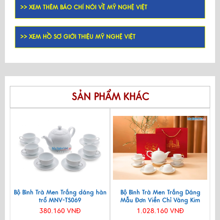
>> XEM THÊM BÁO CHÍ NÓI VỀ MỸ NGHỆ VIỆT
>> XEM HỒ SƠ GIỚI THIỆU MỸ NGHỆ VIỆT
SẢN PHẨM KHÁC
Bộ Bình Trà Men Trắng dáng hàn
Bộ Bình Trà Men Trắng Dáng
trổ MNV-TS069
Mẫu Đơn Viền Chỉ Vàng Kim
550ml BT001-7.2
380.160 VNĐ
1.028.160 VNĐ