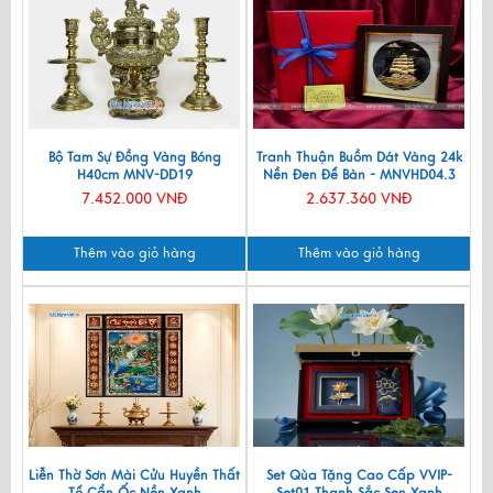
Bộ Tam Sự Đồng Vàng Bóng
Tranh Thuận Buồm Dát Vàng 24k
H40cm MNV-DD19
Nền Đen Để Bàn - MNVHD04.3
7.452.000 VNĐ
2.637.360 VNĐ
Thêm vào giỏ hàng
Thêm vào giỏ hàng
Liễn Thờ Sơn Mài Cửu Huyền Thất
Set Qùa Tặng Cao Cấp VVIP-
Tổ Cẩn Ốc Nền Xanh
Set01 Thanh Sắc Sen Xanh