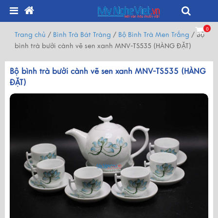
0
Trang chủ
/
Bình Trà Bát Tràng
/
Bộ Bình Trà Men Trắng
/
Bộ
bình trà bưởi cành vẽ sen xanh MNV-TS535 (HÀNG ĐẶT)
Bộ bình trà bưởi cành vẽ sen xanh MNV-TS535 (HÀNG
ĐẶT)