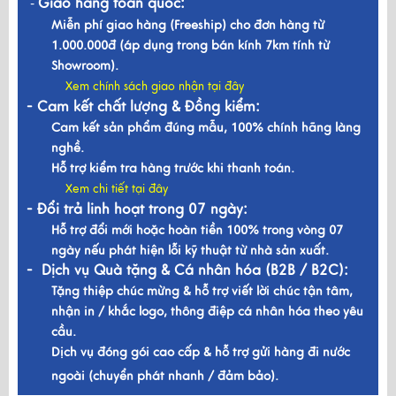
Giao hàng toàn quốc:
-
Miễn phí giao hàng (Freeship) cho đơn hàng từ
1.000.000đ (áp dụng trong bán kính 7km tính từ
Showroom).
Xem chính sách giao nhận tại đây
- Cam kết chất lượng & Đồng kiểm:
Cam kết sản phẩm đúng mẫu, 100% chính hãng làng
nghề.
Hỗ trợ kiểm tra hàng trước khi thanh toán.
Xem chi tiết tại đây
- Đổi trả linh hoạt trong 07 ngày:
Hỗ trợ đổi mới hoặc hoàn tiền 100% trong vòng 07
ngày nếu phát hiện lỗi kỹ thuật từ nhà sản xuất.
- Dịch vụ Quà tặng & Cá nhân hóa (B2B / B2C):
Tặng thiệp chúc mừng & hỗ trợ viết lời chúc tận tâm,
nhận in / khắc logo, thông điệp cá nhân hóa theo yêu
cầu.
Dịch vụ đóng gói cao cấp & hỗ trợ gửi hàng đi nước
ngoài (chuyển phát nhanh / đảm bảo).