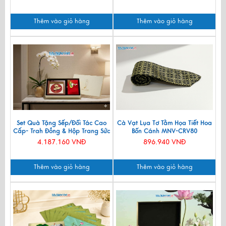
Thêm vào giỏ hàng
Thêm vào giỏ hàng
Set Quà Tặng Sếp/Đối Tác Cao
Cà Vạt Lụa Tơ Tằm Họa Tiết Hoa
Cấp- Trah Đồng & Hộp Trang Sức
Bốn Cánh MNV-CRV80
Sơn Mài CBQT004
4.187.160 VNĐ
896.940 VNĐ
Thêm vào giỏ hàng
Thêm vào giỏ hàng