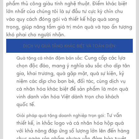
phẩm thủ công giàu tính nghệ thuật. Điểm khác biệt
lớn nhất của chúng tôi là sự đầu tư cực kỳ chỉn chu
vào quy cách đóng gói và thiết kế hộp quà sang
trọng, giúp nâng tầm giá trị món quà và tạo ấn tượng
khó phai cho người nhận.
DỊCH VỤ QUÀ TẶNG KHÁC BIỆT VÀ TOÀN DIỆN:
Cung cấp các lựa
Quà tặng cá nhân đậm bản sắc:
chọn độc đáo, mang ý nghĩa sâu sắc cho dịp tân
gia, khai trương, quà gặp mặt, quà sự kiện, kỷ
niệm các dịp cho bạn bè, đối tác, cùng dịch vụ
cá nhân hóa khác biệt để sản phẩm là món quà
vinh danh văn hóa Việt dành trọn cho khách
quốc tế.
Tư vấn
Giải pháp quà tặng doanh nghiệp trọn gói:
thiết kế, in khắc logo và cá nhân hóa hộp quà
với khả năng đáp ứng số lượng lớn lên đến hàng
chục ngàn sản phẩm nhưng vẫn đảm bảo tuyệt