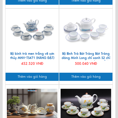
Thêm vào giỏ hàng
Thêm vào giỏ hàng
Bộ bình trà men trắng vẽ sơn
Bộ Bình Trà Bát Tràng Bát Tràng
thủy MNV-TS471 (HÀNG ĐẶT)
dáng Minh Long chỉ xanh S2 chỉ
xanh MNV-TS072 (HÀNG ĐẶT)
452.520 VNĐ
500.040 VNĐ
Thêm vào giỏ hàng
Thêm vào giỏ hàng