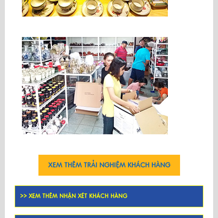
XEM THÊM TRẢI NGHIỆM KHÁCH HÀNG
>> XEM THÊM NHẬN XÉT KHÁCH HÀNG