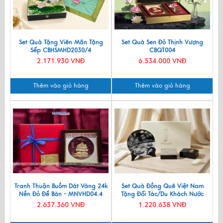
Set Quà Tặng Viên Mãn Tặng
Set Quà Sen Đỏ Thịnh Vượng
Sếp CBHSMHD2030/4
CBQT004
2.171.930 VNĐ
6.534.000 VNĐ
Thêm vào giỏ hàng
Thêm vào giỏ hàng
Tranh Thuận Buồm Dát Vàng 24k
Set Quà Đồng Quê Việt Nam
Nền Đỏ Để Bàn - MNVHD04.4
Tặng Đối Tác/Du Khách Nước
Ngoài - Đĩa Sơn Mài/ Hộp
2.637.360 VNĐ
1.220.638 VNĐ
Namecard & Đế Lót Ly Sơn Mài
CBQT002