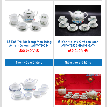
Bộ Bình Trà Bát Tràng Men Trắng
Bộ bình trà chữ C vẽ sen xanh
vẽ tre trúc xanh MNV-TS001-1
MNV-TS526 (HÀNG ĐẶT)
(HÀNG ĐẶT)
500.040 VNĐ
689.040 VNĐ
Thêm vào giỏ hàng
Thêm vào giỏ hàng