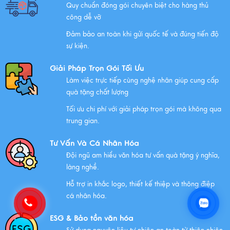
Quy chuẩn đóng gói chuyên biệt cho hàng thủ
công dễ vỡ
Đảm bảo an toàn khi gửi quốc tế và đúng tiến độ
Chúc mừng chị Nguyễn Thị Nhựt Phượng - giám đốc
sự kiện.
công ty chính thức gia nhập Hawee
Giải Pháp Trọn Gói Tối Ưu
Xem thêm
Làm việc trực tiếp cùng nghệ nhân giúp cung cấp
quà tặng chất lượng
Tối ưu chi phí với giải pháp trọn gói mà không qua
Chính Sách Quyền Riêng Tư Tại Mỹ Nghệ Việt
trung gian.
Xem thêm
Tư Vấn Và Cá Nhân Hóa
Đội ngũ am hiểu văn hóa tư vấn quà tặng ý nghĩa,
làng nghề.
NHỮNG ĐẶC ĐIỂM CỦA HÀNG THỦ CÔNG MỸ NGHỆ
Hỗ trợ in khắc logo, thiết kế thiệp và thông điệp
Xem thêm
cá nhân hóa.
ESG & Bảo tồn văn hóa