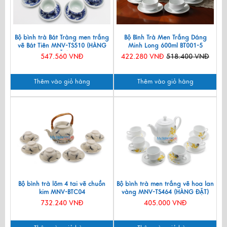
Bộ bình trà Bát Tràng men trắng
Bộ Bình Trà Men Trắng Dáng
vẽ Bát Tiên MNV-TS510 (HÀNG
Minh Long 600ml BT001-5
ĐẶT)
547.560 VNĐ
422.280 VNĐ
518.400 VNĐ
Thêm vào giỏ hàng
Thêm vào giỏ hàng
Bộ bình trà lõm 4 tai vẽ chuồn
Bộ bình trà men trắng vẽ hoa lan
kim MNV-BTC04
vàng MNV-TS464 (HÀNG ĐẶT)
732.240 VNĐ
405.000 VNĐ