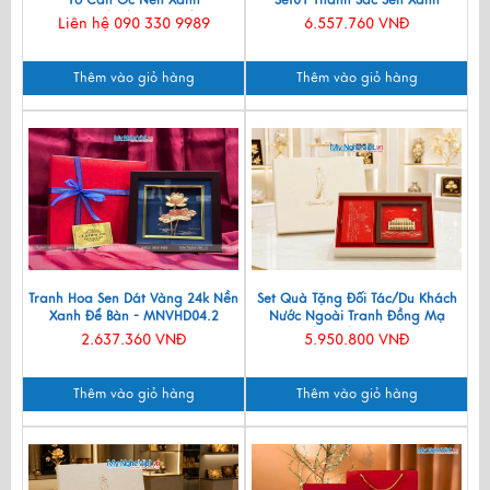
107x107(cm) SMA195/107
Liên hệ 090 330 9989
6.557.760 VNĐ
Thêm vào giỏ hàng
Thêm vào giỏ hàng
Tranh Hoa Sen Dát Vàng 24k Nền
Set Quà Tặng Đối Tác/Du Khách
Xanh Để Bàn - MNVHD04.2
Nước Ngoài Tranh Đồng Mạ
Vàng 24k & Hộp Trang Sức Sơn
2.637.360 VNĐ
5.950.800 VNĐ
Mài CBQT006/2
Thêm vào giỏ hàng
Thêm vào giỏ hàng