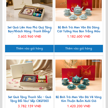
Set Quà Liên Hoa Phú Quý Tặng
Bộ Bình Trà Men Vân Đá Dáng
Bạn/Khách Hàng -Tranh Đồng/
Cát Tường Hoa Ban Trắng Màu
Đế Lót Ly & Cắm Bút CBQT006
Xanh Lam VBT12/8
3.603.960 VNĐ
1.182.600 VNĐ
Thêm vào giỏ hàng
Thêm vào giỏ hàng
Set Quà Tặng Thanh Sắc - Quà
Bộ Bình Trà Men Vân Đá Vẽ Vàng
Tặng Đối Tác/ Sếp CBQT003
Kim Thuận Buồm Xuôi Gió
VBT12/14
3.782.159 VNĐ
1.420.200 VNĐ