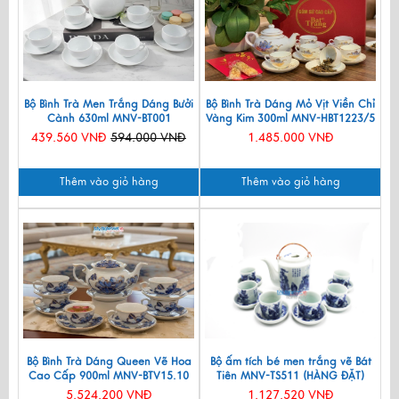
Bộ Bình Trà Men Trắng Dáng Bưởi
Bộ Bình Trà Dáng Mỏ Vịt Viền Chỉ
Cành 630ml MNV-BT001
Vàng Kim 300ml MNV-HBT1223/5
439.560 VNĐ
594.000 VNĐ
1.485.000 VNĐ
Thêm vào giỏ hàng
Thêm vào giỏ hàng
Bộ Bình Trà Dáng Queen Vẽ Hoa
Bộ ấm tích bé men trắng vẽ Bát
Cao Cấp 900ml MNV-BTV15.10
Tiên MNV-TS511 (HÀNG ĐẶT)
5.524.200 VNĐ
1.127.520 VNĐ