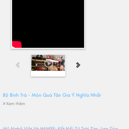
Bộ Bình Trà - Món Quà Tân Gia Ý Nghĩa Nhất
Xem thêm
Mỹ Nghệ Việt Và HAWEE: Kết Nối Từ Trái Tim, Lan Tỏa