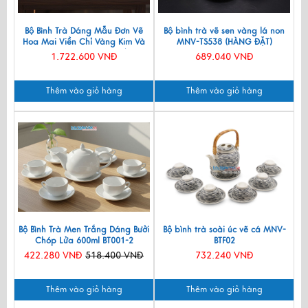
Bộ Bình Trà Dáng Mẫu Đơn Vẽ
Bộ bình trà vẽ sen vàng lá non
Hoa Mai Viền Chỉ Vàng Kim Và
MNV-TS538 (HÀNG ĐẶT)
Hũ Trà MNV-HBT1223/8
1.722.600 VNĐ
689.040 VNĐ
Thêm vào giỏ hàng
Thêm vào giỏ hàng
Bộ Bình Trà Men Trắng Dáng Bưởi
Bộ bình trà soài úc vẽ cá MNV-
Chóp Lửa 600ml BT001-2
BTF02
422.280 VNĐ
518.400 VNĐ
732.240 VNĐ
Thêm vào giỏ hàng
Thêm vào giỏ hàng