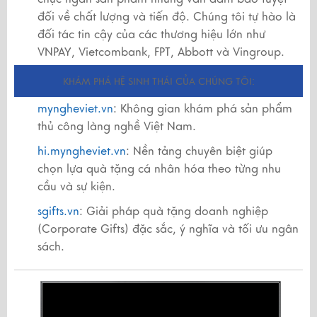
đối về chất lượng và tiến độ. Chúng tôi tự hào là
đối tác tin cậy của các thương hiệu lớn như
VNPAY, Vietcombank, FPT, Abbott và Vingroup.
KHÁM PHÁ HỆ SINH THÁI CỦA CHÚNG TÔI:
myngheviet.vn
: Không gian khám phá sản phẩm
thủ công làng nghề Việt Nam.
hi.myngheviet.vn
: Nền tảng chuyên biệt giúp
chọn lựa quà tặng cá nhân hóa theo từng nhu
cầu và sự kiện.
sgifts.vn
: Giải pháp quà tặng doanh nghiệp
(Corporate Gifts) đặc sắc, ý nghĩa và tối ưu ngân
sách.