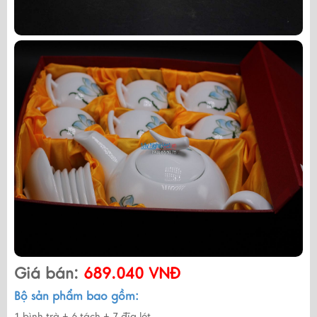
Giá bán:
689.040 VNĐ
Bộ sản phẩm bao gồm:
1 bình trà + 6 tách + 7 đĩa lót