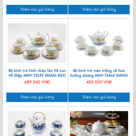
Thêm vào giỏ hàng
Thêm vào giỏ hàng
Bộ bình trà hình chóp lửa Vẽ Lan
Bộ bình trà men trắng vẽ hoa
Hồ Điệp MNV-TS539 (HÀNG ĐẶT)
hướng dương MNV-TS465 (HÀNG
ĐẶT)
689.040 VNĐ
405.000 VNĐ
Thêm vào giỏ hàng
Thêm vào giỏ hàng