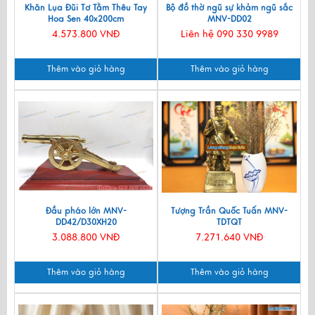
Khăn Lụa Đũi Tơ Tằm Thêu Tay
Bộ đồ thờ ngũ sự khảm ngũ sắc
Hoa Sen 40x200cm
MNV-DD02
KLNC40200/10
4.573.800 VNĐ
Liên hệ 090 330 9989
Thêm vào giỏ hàng
Thêm vào giỏ hàng
Đầu pháo lớn MNV-
Tượng Trần Quốc Tuấn MNV-
DD42/D30XH20
TDTQT
3.088.800 VNĐ
7.271.640 VNĐ
Thêm vào giỏ hàng
Thêm vào giỏ hàng