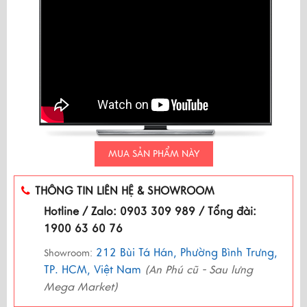
MUA SẢN PHẨM NÀY
THÔNG TIN LIÊN HỆ & SHOWROOM
Hotline / Zalo: 0903 309 989 / Tổng đài:
1900 63 60 76
212 Bùi Tá Hán, Phường Bình Trưng,
Showroom:
TP. HCM, Việt Nam
(An Phú cũ - Sau lưng
Mega Market)