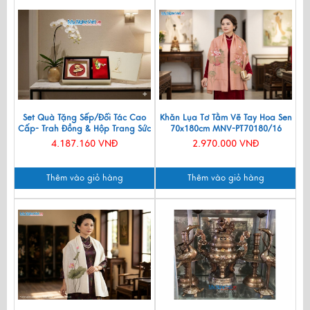
Set Quà Tặng Sếp/Đối Tác Cao
Khăn Lụa Tơ Tằm Vẽ Tay Hoa Sen
Cấp- Trah Đồng & Hộp Trang Sức
70x180cm MNV-PT70180/16
Sơn Mài CBQT004
4.187.160 VNĐ
2.970.000 VNĐ
Thêm vào giỏ hàng
Thêm vào giỏ hàng