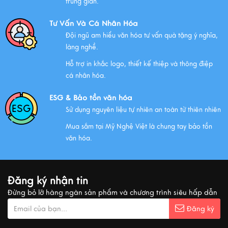
trung gian.
Xem thêm
Tư Vấn Và Cá Nhân Hóa
Đội ngũ am hiểu văn hóa tư vấn quà tặng ý nghĩa,
làng nghề.
NHỮNG ĐẶC ĐIỂM CỦA HÀNG THỦ CÔNG MỸ NGHỆ
Hỗ trợ in khắc logo, thiết kế thiệp và thông điệp
Xem thêm
cá nhân hóa.
ESG & Bảo tồn văn hóa
Sử dụng nguyên liệu tự nhiên an toàn từ thiên nhiên
QUÀ VĂN HÓA VIỆT TẶNG KHÁCH QUỐC TẾ
Mua sắm tại Mỹ Nghệ Việt là chung tay bảo tồn
Xem thêm
văn hóa.
MUA QUÀ GÌ KHI ĐẾN VIỆT NAM?
Đăng ký nhận tin
Xem thêm
Đừng bỏ lỡ hàng ngàn sản phẩm và chương trình siêu hấp dẫn
Đăng ký