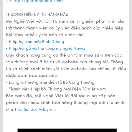
=>
http://quatotnghiep.com/
THƯƠNG HIỆU UY TÍN HÀNG ĐẦU
Mỹ Nghệ Việt với hớn 15 năm kinh nghiệm phát triển đã
trở thành thành viên và ủy viên điều hành của nhiều hiệp
hội làng nghề uy tín trên cả nước như:
- Hiệp hội sơn mài Bình Dương
- Hiệp hội gỗ và thủ công mỹ nghệ Hawa
Qúy khách hàng cũng có thể an tâm mua sắm trên các
sàn thương mại điện tử và website của chúng tôi. Thông
tin và chính sách niêm yết trên website của chúng tôi đều
được đảm bảo qua việc:
- Đăng kí thương mại điện tử Bộ Công Thương
- Thành viên Hiệp hội Thương Mại Điện Tử Việt Nam
Bên cạnh đó, Mỹ Nghệ Việt là đối tác cung cấp sản
phẩm cho nhiều kênh bán hàng thương mại điện tử uy tín
như
,
,
,..
Tiki
Sendo
Adayroi