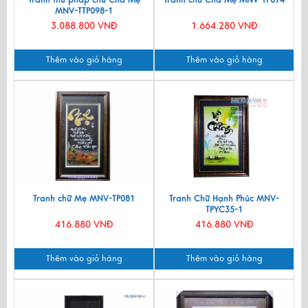
Tranh thư pháp chữ Cha Mẹ
Tranh chữ Cha Mẹ MNV-TP074
MNV-TTP098-1
3.088.800 VNĐ
1.664.280 VNĐ
Thêm vào giỏ hàng
Thêm vào giỏ hàng
Tranh chữ Mẹ MNV-TP081
Tranh Chữ Hạnh Phúc MNV-
TPYC35-1
416.880 VNĐ
416.880 VNĐ
Thêm vào giỏ hàng
Thêm vào giỏ hàng