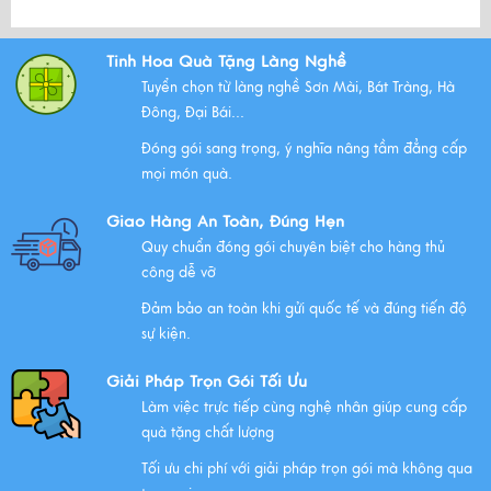
Bộ Tam Sự Là Gì ? Bộ Tam Sự Có Ý Nghĩa Như Thế Nào
Tinh Hoa Quà Tặng Làng Nghề
Trong Văn Hóa Thờ Cúng?
Tuyển chọn từ làng nghề Sơn Mài, Bát Tràng, Hà
Xem thêm
Đông, Đại Bái...
Đóng gói sang trọng, ý nghĩa nâng tầm đẳng cấp
mọi món quà.
Những Lưu Ý Khi Tặng Quà Tân Gia Nhà Mới
Giao Hàng An Toàn, Đúng Hẹn
Xem thêm
Quy chuẩn đóng gói chuyên biệt cho hàng thủ
công dễ vỡ
Đảm bảo an toàn khi gửi quốc tế và đúng tiến độ
Chúc mừng chị Nguyễn Thị Nhựt Phượng - giám đốc
sự kiện.
công ty chính thức gia nhập Hawee
Giải Pháp Trọn Gói Tối Ưu
Xem thêm
Làm việc trực tiếp cùng nghệ nhân giúp cung cấp
quà tặng chất lượng
Tối ưu chi phí với giải pháp trọn gói mà không qua
Chính Sách Quyền Riêng Tư Tại Mỹ Nghệ Việt