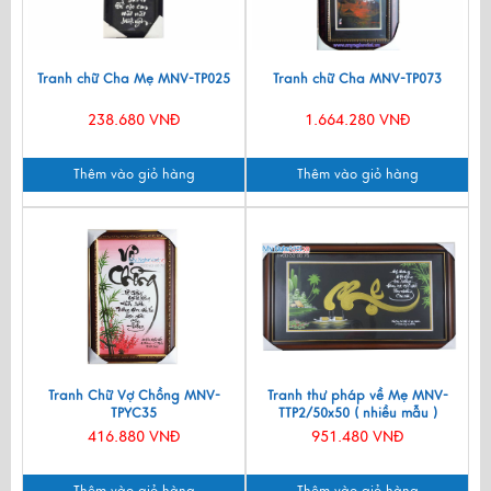
Tranh chữ Cha Mẹ MNV-TP025
Tranh chữ Cha MNV-TP073
238.680 VNĐ
1.664.280 VNĐ
Thêm vào giỏ hàng
Thêm vào giỏ hàng
Tranh Chữ Vợ Chồng MNV-
Tranh thư pháp về Mẹ MNV-
TPYC35
TTP2/50x50 ( nhiều mẫu )
416.880 VNĐ
951.480 VNĐ