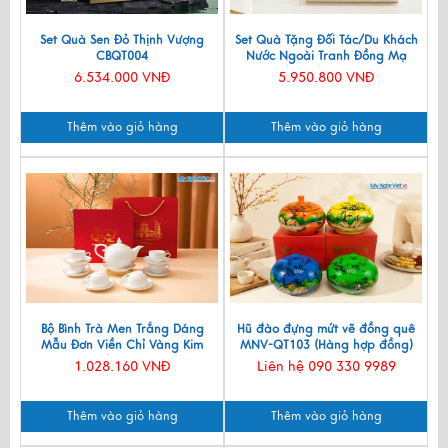
Set Quà Sen Đỏ Thịnh Vượng
Set Quà Tặng Đối Tác/Du Khách
CBQT004
Nước Ngoài Tranh Đồng Mạ
Vàng 24k & Hộp Trang Sức Sơn
6.534.000 VNĐ
5.950.800 VNĐ
Mài CBQT006/2
Thêm vào giỏ hàng
Thêm vào giỏ hàng
Bộ Bình Trà Men Trắng Dáng
Hũ đào đựng mứt vẽ đồng quê
Mẫu Đơn Viền Chỉ Vàng Kim
MNV-QT103 (Hàng hợp đồng)
550ml BT001-7.2
1.028.160 VNĐ
Liên hệ 090 330 9989
Thêm vào giỏ hàng
Thêm vào giỏ hàng