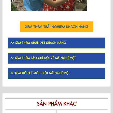
XEM THÊM TRẢI NGHIỆM KHÁCH HÀNG
>> XEM THÊM NHẬN XÉT KHÁCH HÀNG
>> XEM THÊM BÁO CHÍ NÓI VỀ MỸ NGHỆ VIỆT
>> XEM HỒ SƠ GIỚI THIỆU MỸ NGHỆ VIỆT
SẢN PHẨM KHÁC