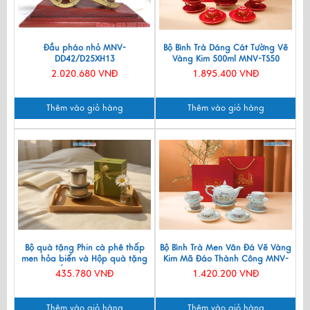
Đầu pháo nhỏ MNV-
Bộ Bình Trà Dáng Cát Tường Vẽ
DD42/D25XH13
Vàng Kim 500ml MNV-TS50
2.020.680 VNĐ
1.895.400 VNĐ
Thêm vào giỏ hàng
Thêm vào giỏ hàng
Bộ quà tặng Phin cà phê thấp
Bộ Bình Trà Men Vân Đá Vẽ Vàng
men hỏa biến và Hộp quà tặng
Kim Mã Đáo Thành Công MNV-
cao cấp MNV-CFVH03/2
BTV11
435.780 VNĐ
1.420.200 VNĐ
Thêm vào giỏ hàng
Thêm vào giỏ hàng