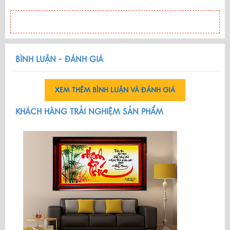
BÌNH LUẬN - ĐÁNH GIÁ
XEM THÊM BÌNH LUẬN VÀ ĐÁNH GIÁ
KHÁCH HÀNG TRẢI NGHIỆM SẢN PHẨM