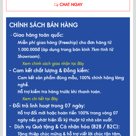
CHAT NGAY
CHÍNH SÁCH BÁN HÀNG
Giao hàng toàn quốc:
-
Miễn phí giao hàng (Freeship) cho đơn hàng từ
1.000.000đ (áp dụng trong bán kính 7km tính từ
Showroom).
Xem chính sách giao nhận tại đây
- Cam kết chất lượng & Đồng kiểm:
Cam kết sản phẩm đúng mẫu, 100% chính hãng làng
nghề.
Hỗ trợ kiểm tra hàng trước khi thanh toán.
Xem chi tiết tại đây
- Đổi trả linh hoạt trong 07 ngày:
Hỗ trợ đổi mới hoặc hoàn tiền 100% trong vòng 07
ngày nếu phát hiện lỗi kỹ thuật từ nhà sản xuất.
- Dịch vụ Quà tặng & Cá nhân hóa (B2B / B2C):
Tặng thiệp chúc mừng & hỗ trợ viết lời chúc tận tâm,