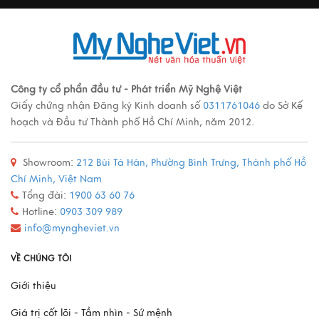
Ý nghĩa cảnh vật Tranh sơn mài
Xem thêm
Các loại tranh sơn mài nổi tiếng
Công ty cổ phẩn đầu tư - Phát triển Mỹ Nghệ Việt
Giấy chứng nhận Đăng ký Kinh doanh số
0311761046
do Sở Kế
Xem thêm
hoạch và Đầu tư Thành phố Hồ Chí Minh, năm 2012.
Showroom:
212 Bùi Tá Hán, Phường Bình Trưng, Thành phố Hồ
Quy trình sản xuất đồ đồng
Chí Minh, Việt Nam
Xem thêm
Tổng đài:
1900 63 60 76
Hotline:
0903 309 989
info@myngheviet.vn
Mô Hình Thuyền France II - Món Quà Chinh Phục Mọi
VỀ CHÚNG TÔI
Doanh Nhân
Giới thiệu
Xem thêm
Giá trị cốt lõi - Tầm nhìn - Sứ mệnh