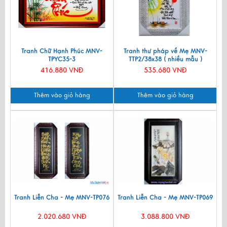
Tranh Chữ Hạnh Phúc MNV-
Tranh thư pháp về Mẹ MNV-
TPYC35-3
TTP2/38x38 ( nhiều mẫu )
416.880 VNĐ
535.680 VNĐ
Thêm vào giỏ hàng
Thêm vào giỏ hàng
Tranh Liễn Cha - Mẹ MNV-TP076
Tranh Liễn Cha - Mẹ MNV-TP069
2.020.680 VNĐ
3.088.800 VNĐ