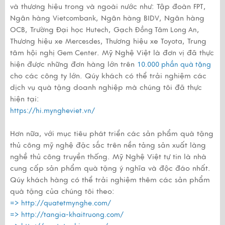
và thương hiệu trong và ngoài nước như: Tập đoàn
,
FPT
Ngân hàng
, Ngân hàng
, Ngân hàng
Vietcombank
BIDV
, Trường Đại học
, Gạch
,
OCB
Hutech
Đồng Tâm Long An
Thương hiệu xe
, Thương hiệu xe
, Trung
Mercesdes
Toyota
tâm hội nghị
. Mỹ Nghệ Việt là đơn vị đã thực
Gem Center
hiện được những đơn hàng lớn trên
10.000 phần quà tặng
cho các công ty lớn. Qúy khách có thể trải nghiệm các
dịch vụ quà tặng doanh nghiệp mà chúng tôi đã thực
hiện tại:
https://hi.myngheviet.vn/
Hơn nữa, với mục tiêu phát triển các sản phẩm quà tặng
thủ công mỹ nghệ đặc sắc trên nền tảng sản xuất làng
nghề thủ công truyền thống. Mỹ Nghệ Việt tự tin là nhà
cung cấp sản phẩm quà tặng ý nghĩa và độc đáo nhất.
Qúy khách hàng có thể trải nghiệm thêm các sản phẩm
quà tặng của chúng tôi theo:
=>
http://quatetmynghe.com/
=>
http://tangia-khaitruong.com/