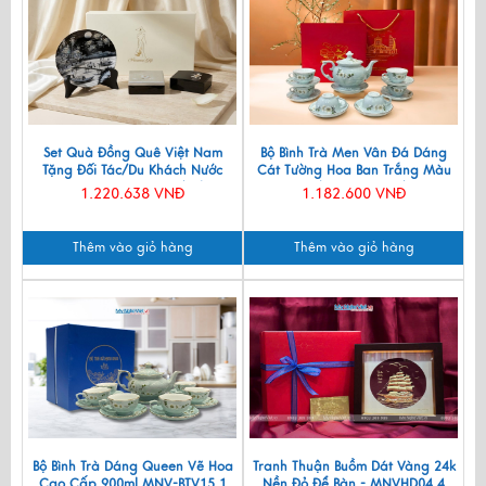
Set Quà Đồng Quê Việt Nam
Bộ Bình Trà Men Vân Đá Dáng
Tặng Đối Tác/Du Khách Nước
Cát Tường Hoa Ban Trắng Màu
Ngoài - Đĩa Sơn Mài/ Hộp
Xanh Lam VBT12/8
1.220.638 VNĐ
1.182.600 VNĐ
Namecard & Đế Lót Ly Sơn Mài
CBQT002
Thêm vào giỏ hàng
Thêm vào giỏ hàng
Bộ Bình Trà Dáng Queen Vẽ Hoa
Tranh Thuận Buồm Dát Vàng 24k
Cao Cấp 900ml MNV-BTV15.1
Nền Đỏ Để Bàn - MNVHD04.4