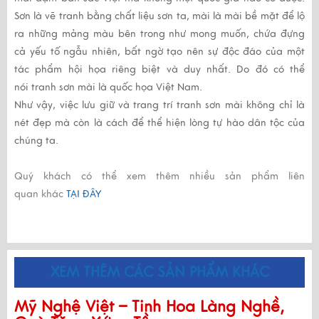
Sơn là vẽ tranh bằng chất liệu sơn ta, mài là mài bề mặt để lộ
ra những mảng màu bên trong như mong muốn, chứa đựng
cả yếu tố ngẫu nhiên, bất ngờ tạo nên sự độc đáo của một
tác phẩm hội họa riêng biệt và duy nhất. Do đó có thể
nói
tranh sơn mài
là quốc họa Việt Nam.
Như vậy, việc lưu giữ và trang trí
tranh sơn mài
không chỉ là
nét đẹp mà còn là cách để thể hiện lòng tự hào dân tộc của
chúng ta.
Quý khách có thể xem thêm nhiều sản phẩm liên
quan khác
TẠI ĐÂY
XEM THÊM CÁC SẢN PHẨM KHÁC
Mỹ Nghệ Việt – Tinh Hoa Làng Nghề,