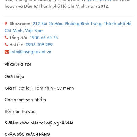
Xem thêm
hoạch và Đầu tư Thành phố Hồ Chí Minh, năm 2012.
Showroom:
212 Bùi Tá Hán, Phường Bình Trưng, Thành phố Hồ
Quy trình sản xuất đồ đồng
Chí Minh, Việt Nam
Xem thêm
Tổng đài:
1900 63 60 76
Hotline:
0903 309 989
info@myngheviet.vn
Mô Hình Thuyền France II - Món Quà Chinh Phục Mọi
VỀ CHÚNG TÔI
Doanh Nhân
Giới thiệu
Xem thêm
Giá trị cốt lõi - Tầm nhìn - Sứ mệnh
Các nhóm sản phẩm
Hội viên Hawee
5 điểm khác biệt tại Mỹ Nghệ Việt
CHĂM SÓC KHÁCH HÀNG