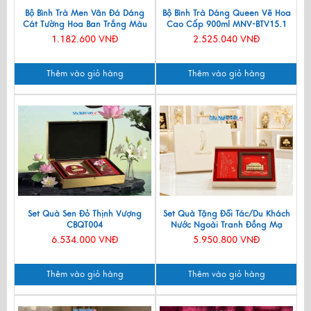
Bộ Bình Trà Men Vân Đá Dáng
Bộ Bình Trà Dáng Queen Vẽ Hoa
Cát Tường Hoa Ban Trắng Màu
Cao Cấp 900ml MNV-BTV15.1
Xanh Lam VBT12/8
1.182.600 VNĐ
2.525.040 VNĐ
Thêm vào giỏ hàng
Thêm vào giỏ hàng
Set Quà Sen Đỏ Thịnh Vượng
Set Quà Tặng Đối Tác/Du Khách
CBQT004
Nước Ngoài Tranh Đồng Mạ
Vàng 24k & Hộp Trang Sức Sơn
6.534.000 VNĐ
5.950.800 VNĐ
Mài CBQT006/2
Thêm vào giỏ hàng
Thêm vào giỏ hàng