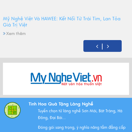
Mỹ Nghệ Việt Và HAWEE: Kết Nối Từ Trái Tim, Lan Tỏa
Giá Trị Việt
Xem thêm
Mỹ Nghệ Việt tròn 14 tuổi - Hành trình gìn giữ hồn Việt
và mùa sinh nhật đong đầy yêu thương
Xem thêm
Bộ Tam Sự Là Gì ? Bộ Tam Sự Có Ý Nghĩa Như Thế Nào
Tinh Hoa Quà Tặng Làng Nghề
Trong Văn Hóa Thờ Cúng?
Tuyển chọn từ làng nghề Sơn Mài, Bát Tràng, Hà
Xem thêm
Đông, Đại Bái...
Đóng gói sang trọng, ý nghĩa nâng tầm đẳng cấp