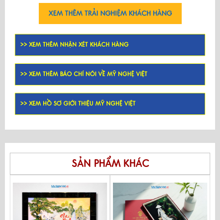
XEM THÊM TRẢI NGHIỆM KHÁCH HÀNG
>> XEM THÊM NHẬN XÉT KHÁCH HÀNG
>> XEM THÊM BÁO CHÍ NÓI VỀ MỸ NGHỆ VIỆT
>> XEM HỒ SƠ GIỚI THIỆU MỸ NGHỆ VIỆT
SẢN PHẨM KHÁC