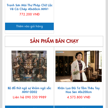
Tranh Sơn Mài Thư Pháp Chữ Lộc
Vẽ Cá Chép 40x60cm MNV-
SMA301
772.200 VNĐ
Thêm vào giỏ hàng
SẢN PHẨM BÁN CHẠY
Bộ đồ thờ ngũ sự khảm ngũ sắc
Khăn Lụa Đũi Tơ Tằm Thêu Tay
MNV-DD02
Hoa Sen 40x200cm
KLNC40200/10
Liên hệ 090 330 9989
4.573.800 VNĐ