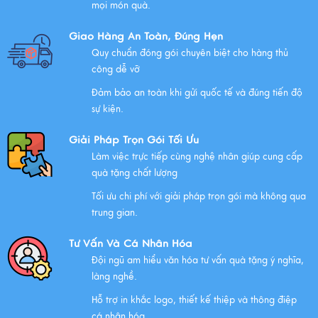
mọi món quà.
Những Lưu Ý Khi Tặng Quà Tân Gia Nhà Mới
Giao Hàng An Toàn, Đúng Hẹn
Xem thêm
Quy chuẩn đóng gói chuyên biệt cho hàng thủ
công dễ vỡ
Đảm bảo an toàn khi gửi quốc tế và đúng tiến độ
Chúc mừng chị Nguyễn Thị Nhựt Phượng - giám đốc
sự kiện.
công ty chính thức gia nhập Hawee
Giải Pháp Trọn Gói Tối Ưu
Xem thêm
Làm việc trực tiếp cùng nghệ nhân giúp cung cấp
quà tặng chất lượng
Tối ưu chi phí với giải pháp trọn gói mà không qua
Chính Sách Quyền Riêng Tư Tại Mỹ Nghệ Việt
trung gian.
Xem thêm
Tư Vấn Và Cá Nhân Hóa
Đội ngũ am hiểu văn hóa tư vấn quà tặng ý nghĩa,
làng nghề.
NHỮNG ĐẶC ĐIỂM CỦA HÀNG THỦ CÔNG MỸ NGHỆ
Hỗ trợ in khắc logo, thiết kế thiệp và thông điệp
Xem thêm
cá nhân hóa.