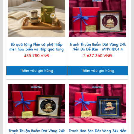
Bộ quà tặng Phin cà phê thấp
Tranh Thuận Buồm Dát Vàng 24k
men hỏa biến và Hộp quà tặng
Nền Đỏ Để Bàn - MNVHD04.4
cao cấp MNV-CFVH03/2
435.780 VNĐ
2.637.360 VNĐ
Thêm vào giỏ hàng
Thêm vào giỏ hàng
Tranh Thuận Buồm Dát Vàng 24k
Tranh Hoa Sen Dát Vàng 24k Nền