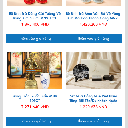
Bộ Bình Trà Dáng Cát Tường Vẽ
Bộ Bình Trà Men Vân Đá Vẽ Vàng
Vàng Kim 500ml MNV-TS50
Kim Mã Đáo Thành Công MNV-
BTV11
1.895.400 VNĐ
1.420.200 VNĐ
Thêm vào giỏ hàng
Thêm vào giỏ hàng
Tượng Trần Quốc Tuấn MNV-
Set Quà Đồng Quê Việt Nam
TDTQT
Tặng Đối Tác/Du Khách Nước
Ngoài - Đĩa Sơn Mài/ Hộp
7.271.640 VNĐ
1.220.638 VNĐ
Namecard & Đế Lót Ly Sơn Mài
CBQT002
Thêm vào giỏ hàng
Thêm vào giỏ hàng