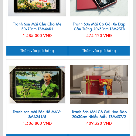
Tranh Sơn Mài Chữ Cha Mẹ
Tranh Sơn Mài Cô Gái Xe Đạp
50x70cm TSM46K1
Cẩn Trứng 20x30cm TSM23TB
1.485.000 VNĐ
474.120 VNĐ
Thêm vào giỏ hàng
Thêm vào giỏ hàng
Tranh sơn mài Bác Hồ MNV-
Tranh Sơn Mài Cô Gái Hoa Đào
SMA241/5
20x30cm Nhiều Mẫu TSM437/2
1.306.800 VNĐ
409.320 VNĐ