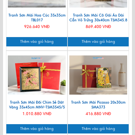
Tranh Sơn Mài Hoa Cúc 35x35cm
Tranh Sơn Mài Cô Gái Áo Dài
TBL017
Cẩn Vỏ Trứng 30x40cm TSM345.8
926.640 VNĐ
869.400 VNĐ
Thêm vào giỏ hàng
Thêm vào giỏ hàng
Tranh Sơn Mài Đôi Chim Sẻ Dát
Tranh Sơn Mài Picasso 20x30cm
Vàng 35x45cm MNV-TSM3545/5
SMA373
1.010.880 VNĐ
416.880 VNĐ
Thêm vào giỏ hàng
Thêm vào giỏ hàng