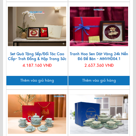
Set Quà Tặng Sếp/Đối Tác Cao
Tranh Hoa Sen Dát Vàng 24k Nền
Cấp- Trah Đồng & Hộp Trang Sức
Đỏ Để Bàn - MNVHD04.1
Sơn Mài CBQT004
4.187.160 VNĐ
2.637.360 VNĐ
Thêm vào giỏ hàng
Thêm vào giỏ hàng