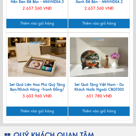
Nền Đen Để Bàn - MNVHD04.3
Xanh Để Bàn - MNVHD04.2
2.637.360 VNĐ
2.637.360 VNĐ
Thêm vào giỏ hàng
Thêm vào giỏ hàng
Set Quà Liên Hoa Phú Quý Tặng
Set Quà Tặng Việt Nam - Du
Bạn/Khách Hàng -Tranh Đồng/
Khách Nước Ngoài CBQT005
Đế Lót Ly & Cắm Bút CBQT006
3.603.960 VNĐ
651.780 VNĐ
Thêm vào giỏ hàng
Thêm vào giỏ hàng
QUÝ KHÁCH QUAN TÂM