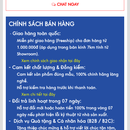
CHAT NGAY
CHÍNH SÁCH BÁN HÀNG
Giao hàng toàn quốc:
-
Miễn phí giao hàng (Freeship) cho đơn hàng từ
1.000.000đ (áp dụng trong bán kính 7km tính từ
Showroom).
Xem chính sách giao nhận tại đây
- Cam kết chất lượng & Đồng kiểm:
Cam kết sản phẩm đúng mẫu, 100% chính hãng làng
nghề.
Hỗ trợ kiểm tra hàng trước khi thanh toán.
Xem chi tiết tại đây
- Đổi trả linh hoạt trong 07 ngày:
Hỗ trợ đổi mới hoặc hoàn tiền 100% trong vòng 07
ngày nếu phát hiện lỗi kỹ thuật từ nhà sản xuất.
- Dịch vụ Quà tặng & Cá nhân hóa (B2B / B2C):
Tặng thiệp chúc mừng & hỗ trợ viết lời chúc tận tâm,