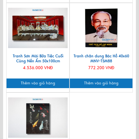
Tranh Sơn Mài Bữa Tiệc Cuối
Tranh chân dung Bác Hồ 40x60
Cùng Nền Ấm 50x100cm
MNV-TSM88
TSM5010
4.536.000 VNĐ
772.200 VNĐ
Thêm vào giỏ hàng
Thêm vào giỏ hàng