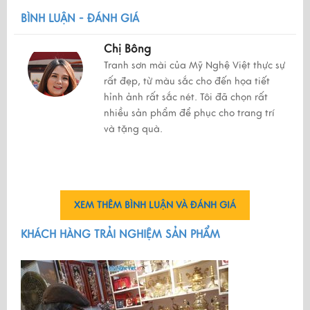
BÌNH LUẬN - ĐÁNH GIÁ
Chị Bông
Tranh sơn mài của Mỹ Nghệ Việt thực sự
rất đẹp, từ màu sắc cho đến họa tiết
hỉnh ảnh rất sắc nét. Tôi đã chọn rất
nhiều sản phẩm để phục cho trang trí
và tặng quà.
XEM THÊM BÌNH LUẬN VÀ ĐÁNH GIÁ
KHÁCH HÀNG TRẢI NGHIỆM SẢN PHẨM