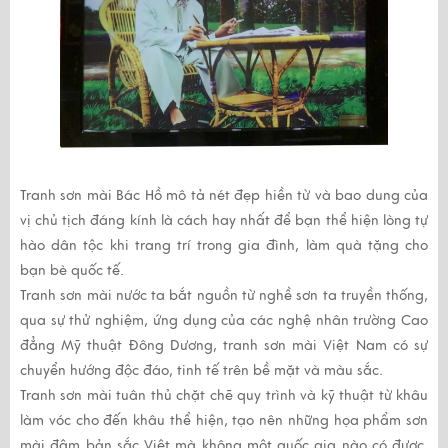
Tranh sơn mài Bác Hồ mô tả nét đẹp hiền từ và bao dung của
vị chủ tịch đáng kính là cách hay nhất để bạn thể hiện lòng tự
hào dân tộc khi trang trí trong gia đình, làm quà tặng cho
bạn bè quốc tế.
Tranh sơn mài
nước ta bắt nguồn từ nghề sơn ta truyền thống,
qua sự thử nghiệm, ứng dụng của các nghệ nhân trường Cao
đẳng Mỹ thuật Đông Dương,
tranh sơn mài
Việt Nam có sự
chuyển hướng độc đáo, tinh tế trên bề mặt và màu sắc.
Tranh sơn mài
tuân thủ chặt chẽ quy trình và kỹ thuật từ khâu
làm vóc cho đến khâu thể hiện, tạo nên những họa phẩm sơn
mài đậm bản sắc Việt mà không một quốc gia nào có được.