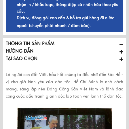
nhận in / khắc logo, thông điệp cá nhân hóa theo yêu
cầu.
Dịch vụ đóng gói cao cấp & hỗ trợ gửi hàng đi nước
ngoài (chuyển phát nhanh / đảm bảo).
THÔNG TIN SẢN PHẨM
HƯỚNG DẪN
TẠI SAO CHỌN
Là người con đất Việt, hầu hết chúng ta đều nhớ đến Bác Hồ -
vị cha già kính yêu của dân tộc. Hồ Chí Minh là nhà cách
mạng, sáng lập nên Đảng Cộng Sản Việt Nam và lãnh đạo
công cuộc đấu tranh giành độc lập toàn vẹn lãnh thổ dân tộc.