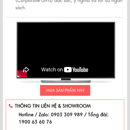
(Corporate Gifts) đặc sắc, ý nghĩa và tối ưu ngân
sách.
MUA SẢN PHẨM NÀY
THÔNG TIN LIÊN HỆ & SHOWROOM
Hotline / Zalo: 0903 309 989 / Tổng đài:
1900 63 60 76