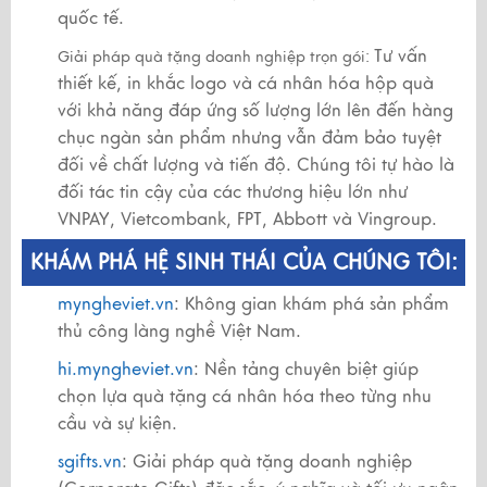
quốc tế.
Tư vấn
Giải pháp quà tặng doanh nghiệp trọn gói:
thiết kế, in khắc logo và cá nhân hóa hộp quà
với khả năng đáp ứng số lượng lớn lên đến hàng
chục ngàn sản phẩm nhưng vẫn đảm bảo tuyệt
đối về chất lượng và tiến độ. Chúng tôi tự hào là
đối tác tin cậy của các thương hiệu lớn như
VNPAY, Vietcombank, FPT, Abbott và Vingroup.
KHÁM PHÁ HỆ SINH THÁI CỦA CHÚNG TÔI:
myngheviet.vn
: Không gian khám phá sản phẩm
thủ công làng nghề Việt Nam.
hi.myngheviet.vn
: Nền tảng chuyên biệt giúp
chọn lựa quà tặng cá nhân hóa theo từng nhu
cầu và sự kiện.
sgifts.vn
: Giải pháp quà tặng doanh nghiệp