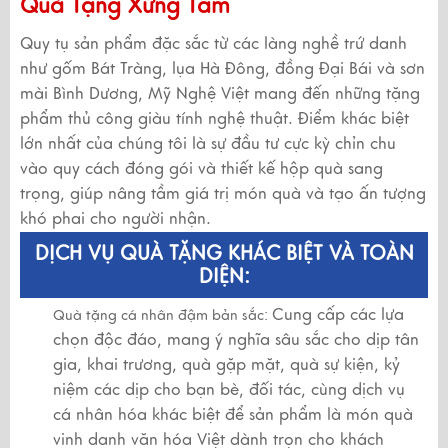
Quà Tặng Xứng Tầm
Quy tụ sản phẩm đặc sắc từ các làng nghề trứ danh
như gốm Bát Tràng, lụa Hà Đông, đồng Đại Bái và sơn
mài Bình Dương, Mỹ Nghệ Việt mang đến những tặng
phẩm thủ công giàu tính nghệ thuật. Điểm khác biệt
lớn nhất của chúng tôi là sự đầu tư cực kỳ chỉn chu
vào quy cách đóng gói và thiết kế hộp quà sang
trọng, giúp nâng tầm giá trị món quà và tạo ấn tượng
khó phai cho người nhận.
DỊCH VỤ QUÀ TẶNG KHÁC BIỆT VÀ TOÀN
DIỆN:
Cung cấp các lựa
Quà tặng cá nhân đậm bản sắc:
chọn độc đáo, mang ý nghĩa sâu sắc cho dịp tân
gia, khai trương, quà gặp mặt, quà sự kiện, kỷ
niệm các dịp cho bạn bè, đối tác, cùng dịch vụ
cá nhân hóa khác biệt để sản phẩm là món quà
vinh danh văn hóa Việt dành trọn cho khách