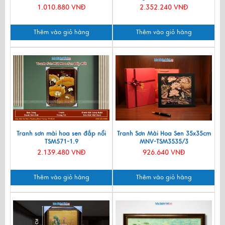
1.010.880 VNĐ
2.352.240 VNĐ
Thêm vào giỏ hàng
Thêm vào giỏ hàng
Tranh sơn mài hoa sen đắp nổi
Tranh Sơn Mài Hoa Sen 35x35cm
TSM571-1.9
MNV-TSM3535/3
2.139.480 VNĐ
926.640 VNĐ
Thêm vào giỏ hàng
Thêm vào giỏ hàng