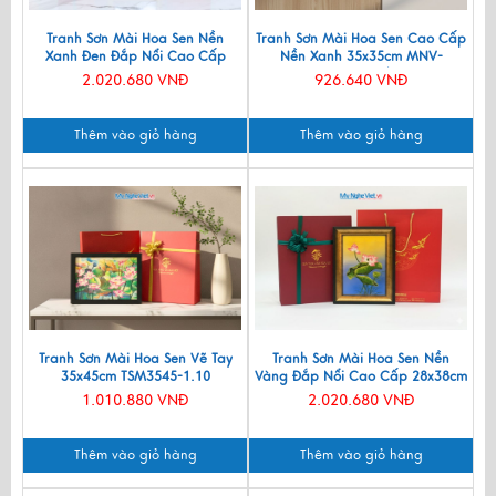
Tranh Sơn Mài Hoa Sen Nền
Tranh Sơn Mài Hoa Sen Cao Cấp
Xanh Đen Đắp Nổi Cao Cấp
Nền Xanh 35x35cm MNV-
28x38cm TSMDH2838-2.3
TSM3535/4
2.020.680 VNĐ
926.640 VNĐ
Thêm vào giỏ hàng
Thêm vào giỏ hàng
Tranh Sơn Mài Hoa Sen Vẽ Tay
Tranh Sơn Mài Hoa Sen Nền
35x45cm TSM3545-1.10
Vàng Đắp Nổi Cao Cấp 28x38cm
TSMDH2838-2.1
1.010.880 VNĐ
2.020.680 VNĐ
Thêm vào giỏ hàng
Thêm vào giỏ hàng