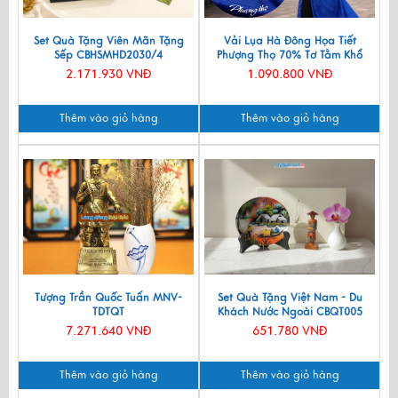
Set Quà Tặng Viên Mãn Tặng
Vải Lụa Hà Đông Họa Tiết
Sếp CBHSMHD2030/4
Phượng Thọ 70% Tơ Tằm Khổ
90cm MNV-LNL131
2.171.930 VNĐ
1.090.800 VNĐ
Thêm vào giỏ hàng
Thêm vào giỏ hàng
Tượng Trần Quốc Tuấn MNV-
Set Quà Tặng Việt Nam - Du
TDTQT
Khách Nước Ngoài CBQT005
7.271.640 VNĐ
651.780 VNĐ
Thêm vào giỏ hàng
Thêm vào giỏ hàng