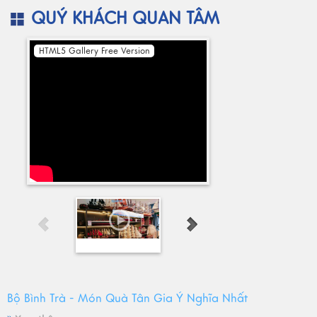
QUÝ KHÁCH QUAN TÂM
HTML5 Gallery Free Version
Bộ Bình Trà - Món Quà Tân Gia Ý Nghĩa Nhất