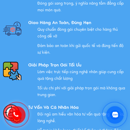
Đóng gói sang trọng, ý nghĩa nâng tầm đẳng cấp
mọi món quà.
Những Lưu Ý Khi Tặng Quà Tân Gia Nhà Mới
Giao Hàng An Toàn, Đúng Hẹn
Xem thêm
Quy chuẩn đóng gói chuyên biệt cho hàng thủ
công dễ vỡ
Đảm bảo an toàn khi gửi quốc tế và đúng tiến độ
Chúc mừng chị Nguyễn Thị Nhựt Phượng - giám đốc
sự kiện.
công ty chính thức gia nhập Hawee
Giải Pháp Trọn Gói Tối Ưu
Xem thêm
Làm việc trực tiếp cùng nghệ nhân giúp cung cấp
quà tặng chất lượng
Tối ưu chi phí với giải pháp trọn gói mà không qua
Chính Sách Quyền Riêng Tư Tại Mỹ Nghệ Việt
trung gian.
Xem thêm
Tư Vấn Và Cá Nhân Hóa
Đội ngũ am hiểu văn hóa tư vấn quà tặng ý nghĩa,
làng nghề.
NHỮNG ĐẶC ĐIỂM CỦA HÀNG THỦ CÔNG MỸ NGHỆ