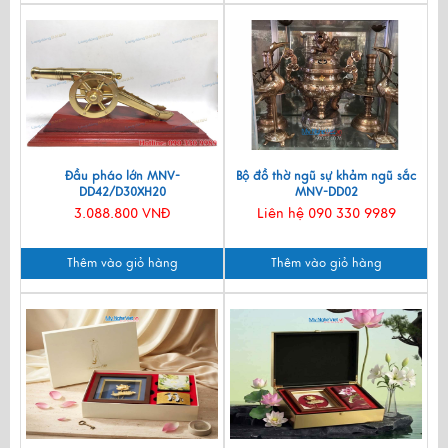
Đầu pháo lớn MNV-
Bộ đồ thờ ngũ sự khảm ngũ sắc
DD42/D30XH20
MNV-DD02
3.088.800 VNĐ
Liên hệ 090 330 9989
Thêm vào giỏ hàng
Thêm vào giỏ hàng