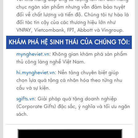
chục ngàn sản phẩm nhưng vẫn đảm bảo tuyệt
đối về chất lượng và tiến độ. Chúng tôi tự hào là
đối tác tin cậy của các thương hiệu lớn như
VNPAY, Vietcombank, FPT, Abbott và Vingroup.
KHÁM PHÁ HỆ SINH THÁI CỦA CHÚNG TÔI:
myngheviet.vn
: Không gian khám phá sản phẩm
thủ công làng nghề Việt Nam.
hi.myngheviet.vn
: Nền tảng chuyên biệt giúp
chọn lựa quà tặng cá nhân hóa theo từng nhu
cầu và sự kiện.
sgifts.vn
: Giải pháp quà tặng doanh nghiệp
(Corporate Gifts) đặc sắc, ý nghĩa và tối ưu ngân
sách.