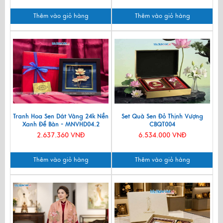
Thêm vào giỏ hàng
Thêm vào giỏ hàng
Tranh Hoa Sen Dát Vàng 24k Nền
Set Quà Sen Đỏ Thịnh Vượng
Xanh Để Bàn - MNVHD04.2
CBQT004
2.637.360 VNĐ
6.534.000 VNĐ
Thêm vào giỏ hàng
Thêm vào giỏ hàng