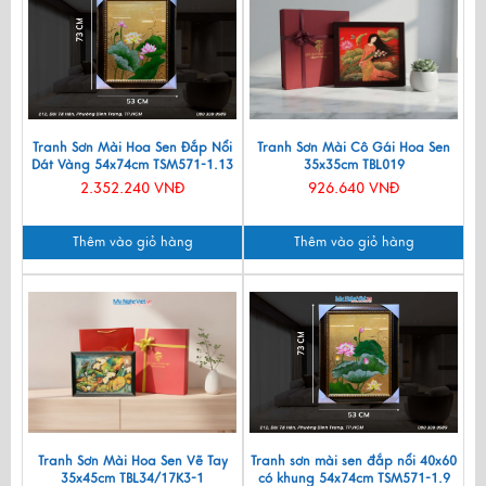
Tranh Sơn Mài Hoa Sen Đắp Nổi
Tranh Sơn Mài Cô Gái Hoa Sen
Dát Vàng 54x74cm TSM571-1.13
35x35cm TBL019
2.352.240 VNĐ
926.640 VNĐ
Thêm vào giỏ hàng
Thêm vào giỏ hàng
Tranh Sơn Mài Hoa Sen Vẽ Tay
Tranh sơn mài sen đắp nổi 40x60
35x45cm TBL34/17K3-1
có khung 54x74cm TSM571-1.9