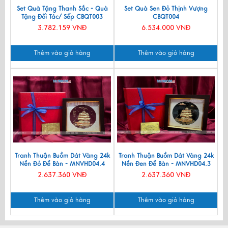
Set Quà Tặng Thanh Sắc - Quà
Set Quà Sen Đỏ Thịnh Vượng
Tặng Đối Tác/ Sếp CBQT003
CBQT004
3.782.159 VNĐ
6.534.000 VNĐ
Thêm vào giỏ hàng
Thêm vào giỏ hàng
Tranh Thuận Buồm Dát Vàng 24k
Tranh Thuận Buồm Dát Vàng 24k
Nền Đỏ Để Bàn - MNVHD04.4
Nền Đen Để Bàn - MNVHD04.3
2.637.360 VNĐ
2.637.360 VNĐ
Thêm vào giỏ hàng
Thêm vào giỏ hàng