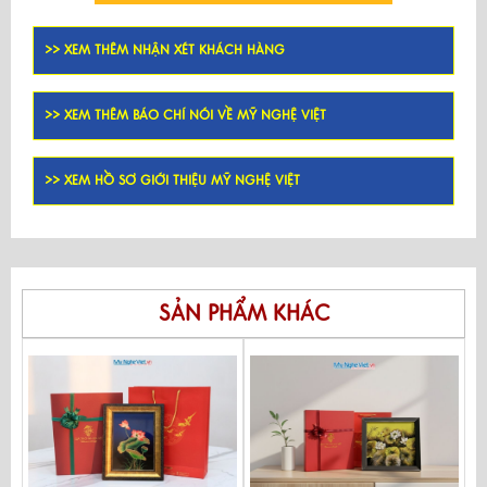
>> XEM THÊM NHẬN XÉT KHÁCH HÀNG
>> XEM THÊM BÁO CHÍ NÓI VỀ MỸ NGHỆ VIỆT
>> XEM HỒ SƠ GIỚI THIỆU MỸ NGHỆ VIỆT
SẢN PHẨM KHÁC