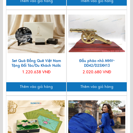
Thêm vào giỏ hàng
Thêm vào giỏ hàng
Set Quà Đồng Quê Việt Nam
Đầu pháo nhỏ MNV-
Tặng Đối Tác/Du Khách Nước
DD42/D25XH13
Ngoài - Đĩa Sơn Mài/ Hộp
1.220.638 VNĐ
2.020.680 VNĐ
Namecard & Đế Lót Ly Sơn Mài
CBQT002
Thêm vào giỏ hàng
Thêm vào giỏ hàng