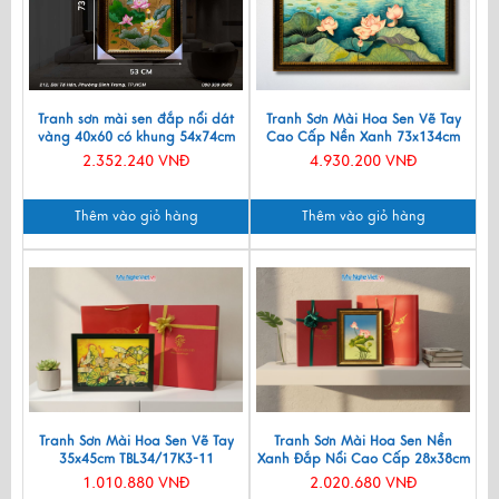
Tranh sơn mài sen đắp nổi dát
Tranh Sơn Mài Hoa Sen Vẽ Tay
vàng 40x60 có khung 54x74cm
Cao Cấp Nền Xanh 73x134cm
TSM571-1.11
TSM60120K-HSNX
2.352.240 VNĐ
4.930.200 VNĐ
Thêm vào giỏ hàng
Thêm vào giỏ hàng
Tranh Sơn Mài Hoa Sen Vẽ Tay
Tranh Sơn Mài Hoa Sen Nền
35x45cm TBL34/17K3-11
Xanh Đắp Nổi Cao Cấp 28x38cm
TSMDH2838-1.1
1.010.880 VNĐ
2.020.680 VNĐ