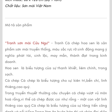
Chất liệu: Sơn mài Việt Nam
Mô tả sản phẩm
"Tranh sơn mài Cửu Ngư"
- Tranh Cá chép hoa sen là sản
phẩm sơn mài truyền thống, màu sắc rực rỡ sinh động mang ý
nghĩa phát tài, sinh lộc, may mắn, thành đạt trong kinh
doanh.
Hoa sen
là biểu tượng của sự thanh khiết, liêm chính, trong
sạch.
Cá chép
Cá chép là biểu tượng cho sự kiên trì,bền chí, linh
thiêng,cao quý.
Trong truyền thuyết thường câu chuyện cá chép vượt vũ môn
hoá rồng,vì thế cá chép được coi như rồng - một con vật linh
thiêng cao quý.Cá chép là biểu tượng của sự tăng tiến công
danh và nổi tiếng.Trong làm ăn buôn bán thì cá chép đại diện