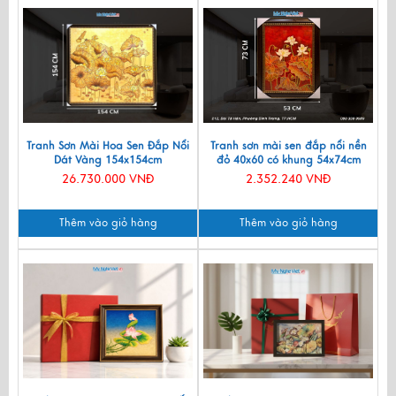
Tranh Sơn Mài Hoa Sen Đắp Nổi
Tranh sơn mài sen đắp nổi nền
Dát Vàng 154x154cm
đỏ 40x60 có khung 54x74cm
TSMTB1515-1
TSM571-1.14
26.730.000 VNĐ
2.352.240 VNĐ
Thêm vào giỏ hàng
Thêm vào giỏ hàng