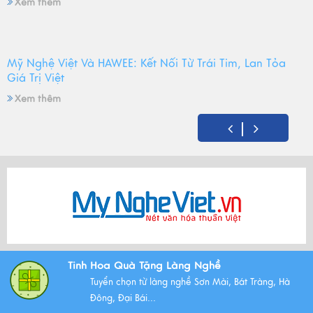
Xem thêm
Mỹ Nghệ Việt Và HAWEE: Kết Nối Từ Trái Tim, Lan Tỏa
Giá Trị Việt
Xem thêm
Mỹ Nghệ Việt tròn 14 tuổi - Hành trình gìn giữ hồn Việt
và mùa sinh nhật đong đầy yêu thương
Xem thêm
Bộ Tam Sự Là Gì ? Bộ Tam Sự Có Ý Nghĩa Như Thế Nào
Tinh Hoa Quà Tặng Làng Nghề
Trong Văn Hóa Thờ Cúng?
Tuyển chọn từ làng nghề Sơn Mài, Bát Tràng, Hà
Xem thêm
Đông, Đại Bái...