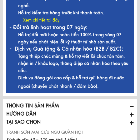
nghề.
Hỗ trợ kiểm tra hàng trước khi thanh toán.
Xem chi tiết tại đây
- Đổi trả linh hoạt trong 07 ngày:
Hỗ trợ đổi mới hoặc hoàn tiền 100% trong vòng 07
ngày nếu phát hiện lỗi kỹ thuật từ nhà sản xuất.
- Dịch vụ Quà tặng & Cá nhân hóa (B2B / B2C):
Tặng thiệp chúc mừng & hỗ trợ viết lời chúc tận tâm,
nhận in / khắc logo, thông điệp cá nhân hóa theo yêu
cầu.
Dịch vụ đóng gói cao cấp & hỗ trợ gửi hàng đi nước
ngoài (chuyển phát nhanh / đảm bảo).
THÔNG TIN SẢN PHẨM
HƯỚNG DẪN
TẠI SAO CHỌN
TRANH SƠN MÀI CỬU NGƯ QUẦN HỘI
Kích thước: 60 x 120 cm (bộ 1 tấm)