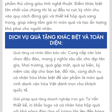
phẩm thủ công giàu tính nghệ thuật. Điểm khác biệt
lớn nhất của chúng tôi là sự đầu tư cực kỳ chỉn chu
vào quy cách đóng gói và thiết kế hộp quà sang
trọng, giúp nâng tầm giá trị món quà và tạo ấn tượng
khó phai cho người nhận.
DỊCH VỤ QUÀ TẶNG KHÁC BIỆT VÀ TOÀN
DIỆN:
Cung cấp các lựa
Quà tặng cá nhân đậm bản sắc:
chọn độc đáo, mang ý nghĩa sâu sắc cho dịp tân
gia, khai trương, quà gặp mặt, quà sự kiện, kỷ
niệm các dịp cho bạn bè, đối tác, cùng dịch vụ
cá nhân hóa khác biệt để sản phẩm là món quà
vinh danh văn hóa Việt dành trọn cho khách
quốc tế.
Tư vấn
Giải pháp quà tặng doanh nghiệp trọn gói:
thiết kế, in khắc logo và cá nhân hóa hộp quà
với khả năng đáp ứng số lượng lớn lên đến hàng