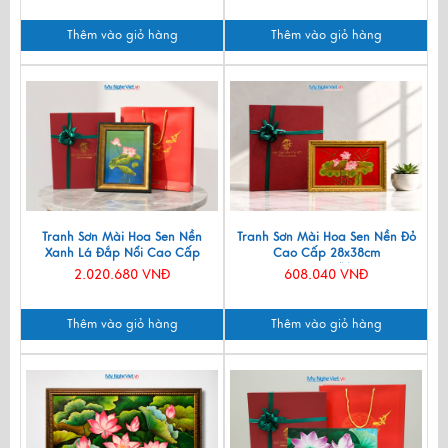
Thêm vào giỏ hàng
Thêm vào giỏ hàng
Tranh Sơn Mài Hoa Sen Nền
Tranh Sơn Mài Hoa Sen Nền Đỏ
Xanh Lá Đắp Nổi Cao Cấp
Cao Cấp 28x38cm
28x38cm TSMDH2838-2.2
TSM20304/khung
2.020.680 VNĐ
608.040 VNĐ
Thêm vào giỏ hàng
Thêm vào giỏ hàng