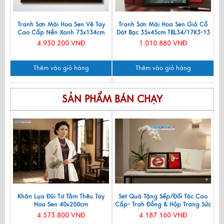
Tranh Sơn Mài Hoa Sen Vẽ Tay
Tranh Sơn Mài Hoa Sen Giả Cổ
Cao Cấp Nền Xanh 73x134cm
Dát Bạc 35x45cm TBL34/17K3-13
TSM60120K-HSNX
4.930.200 VNĐ
1.010.880 VNĐ
Thêm vào giỏ hàng
Thêm vào giỏ hàng
SẢN PHẨM BÁN CHẠY
Khăn Lụa Đũi Tơ Tằm Thêu Tay
Set Quà Tặng Sếp/Đối Tác Cao
Hoa Sen 40x200cm
Cấp- Trah Đồng & Hộp Trang Sức
KLNC40200/10
Sơn Mài CBQT004
4.573.800 VNĐ
4.187.160 VNĐ