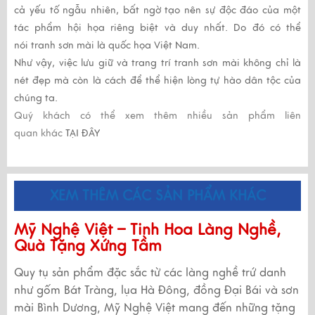
cả yếu tố ngẫu nhiên, bất ngờ tạo nên sự độc đáo của một
tác phẩm hội họa riêng biệt và duy nhất. Do đó có thể
nói
tranh sơn mài
là quốc họa Việt Nam.
Như vậy, việc lưu giữ và trang trí t
ranh sơn mài
không chỉ là
nét đẹp mà còn là cách để thể hiện lòng tự hào dân tộc của
chúng ta.
Quý khách có thể xem thêm nhiều sản phẩm liên
quan khác
TẠI ĐÂY
XEM THÊM CÁC SẢN PHẨM KHÁC
Mỹ Nghệ Việt – Tinh Hoa Làng Nghề,
Quà Tặng Xứng Tầm
Quy tụ sản phẩm đặc sắc từ các làng nghề trứ danh
như gốm Bát Tràng, lụa Hà Đông, đồng Đại Bái và sơn
mài Bình Dương, Mỹ Nghệ Việt mang đến những tặng