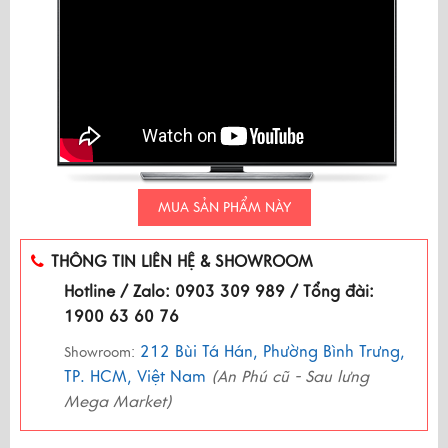
MUA SẢN PHẨM NÀY
THÔNG TIN LIÊN HỆ & SHOWROOM
Hotline / Zalo: 0903 309 989 / Tổng đài:
1900 63 60 76
212 Bùi Tá Hán, Phường Bình Trưng,
Showroom:
TP. HCM, Việt Nam
(An Phú cũ - Sau lưng
Mega Market)