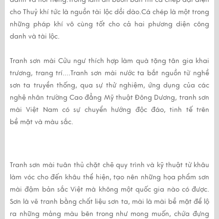
cho Thuỷ khí tức là nguồn tài lộc dồi dào.Cá chép là một trong
những pháp khí vô cùng tốt cho cả hai phương diện công
danh và tài lộc.
Tranh sơn mài Cửu ngư
thích hợp làm quà tặng tân gia khai
trương, trang trí....
Tranh sơn mài
nước ta bắt nguồn từ nghề
sơn ta truyền thống, qua sự thử nghiệm, ứng dụng của các
nghệ nhân trường Cao đẳng Mỹ thuật Đông Dương,
tranh sơn
mài
Việt Nam có sự chuyển hướng độc đáo, tinh tế trên
bề mặt và màu sắc.
Tranh sơn mài
tuân thủ chặt chẽ quy trình và kỹ thuật từ khâu
làm vóc cho đến khâu thể hiện, tạo nên những họa phẩm sơn
mài đậm bản sắc Việt mà không một quốc gia nào có được.
Sơn là vẽ tranh bằng chất liệu sơn ta, mài là mài bề mặt để lộ
ra những mảng màu bên trong như mong muốn, chứa đựng