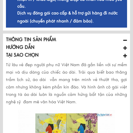
cầu.
Dịch vụ đóng gói cao cấp & hỗ trợ gửi hàng đi nước
ngoài (chuyển phát nhanh / đảm bảo).
THÔNG TIN SẢN PHẨM
HƯỚNG DẪN
TẠI SAO CHỌN
Từ lâu vẻ đẹp người phụ nữ Việt Nam đã gắn liền với sự mềm
mại và dịu dàng của chiếc áo dài. Trải qua biết bao thăng
trầm lịch sử, áo dài vẫn mang trên mình vẻ thướt tha, gợi
cảm nhưng không kém phần kín đáo. Và hình ảnh cô gái việt
trong tà áo dài luôn là nguồn cảm hứng bất tận của những
nghệ sỹ đam mê văn hóa Việt Nam.