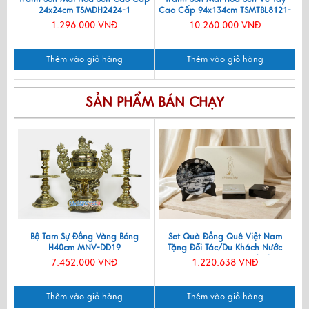
24x24cm TSMDH2424-1
Cao Cấp 94x134cm TSMTBL8121-
1
1.296.000 VNĐ
10.260.000 VNĐ
Thêm vào giỏ hàng
Thêm vào giỏ hàng
SẢN PHẨM BÁN CHẠY
Bộ Tam Sự Đồng Vàng Bóng
Set Quà Đồng Quê Việt Nam
H40cm MNV-DD19
Tặng Đối Tác/Du Khách Nước
Ngoài - Đĩa Sơn Mài/ Hộp
7.452.000 VNĐ
1.220.638 VNĐ
Namecard & Đế Lót Ly Sơn Mài
CBQT002
Thêm vào giỏ hàng
Thêm vào giỏ hàng