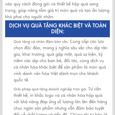
vào quy cách đóng gói và thiết kế hộp quà sang
trọng, giúp nâng tầm giá trị món quà và tạo ấn tượng
khó phai cho người nhận.
DỊCH VỤ QUÀ TẶNG KHÁC BIỆT VÀ TOÀN
DIỆN:
Cung cấp các lựa
Quà tặng cá nhân đậm bản sắc:
chọn độc đáo, mang ý nghĩa sâu sắc cho dịp tân
gia, khai trương, quà gặp mặt, quà sự kiện, kỷ
niệm các dịp cho bạn bè, đối tác, cùng dịch vụ
cá nhân hóa khác biệt để sản phẩm là món quà
vinh danh văn hóa Việt dành trọn cho khách
quốc tế.
Tư vấn
Giải pháp quà tặng doanh nghiệp trọn gói:
thiết kế, in khắc logo và cá nhân hóa hộp quà
với khả năng đáp ứng số lượng lớn lên đến hàng
chục ngàn sản phẩm nhưng vẫn đảm bảo tuyệt
đối về chất lượng và tiến độ. Chúng tôi tự hào là