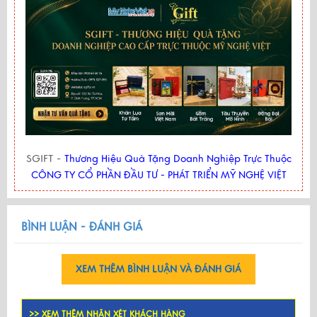
SGIFT -
Thương Hiệu Quà Tặng Doanh Nghiệp Trực Thuộc
CÔNG TY CỔ PHẦN ĐẦU TƯ - PHÁT TRIỂN MỸ NGHỆ VIỆT
BÌNH LUẬN - ĐÁNH GIÁ
XEM THÊM BÌNH LUẬN VÀ ĐÁNH GIÁ
>> XEM THÊM NHẬN XÉT KHÁCH HÀNG