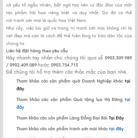
cả yếu tố ngẫu nhiên, bất ngờ tạo nên sự độc đáo của một
tác phẩm hội họa riêng biệt và duy nhất. Do đó có thể
nói
tranh sơn mài
là quốc họa Việt Nam.
Như vậy, việc lưu giữ và trang trí
tranh sơn mài
không chỉ là
nét đẹp mà còn là cách để thể hiện lòng tự hào dân tộc của
chúng ta.
Liên hệ đặt hàng theo yêu cầu
Hãy nhanh tay nhắn cho chúng tôi qua số
0903.309.989
hoặc
/ 0902.409.089
0903.754.715
Để chúng tôi hỗ trợ thêm các thắc mắc của bạn nhé.
Tham khảo các sản phẩm quà Doanh Nghiệp khác
tại
đây
Tham khảo các sản phẩm Quà tặng lụa Hà Đông
tại
đây
Tham khảo các sản phẩm Làng Đồng Đại Bái
Tại Đây
Tham khảo các sản phẩm tranh sơn mài khác
tại đây