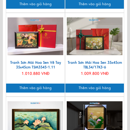
Thêm vào giỏ hàng
Thêm vào giỏ hàng
Tranh Sơn Mài Hoa Sen Vẽ Tay
Tranh Sơn Mài Hoa Sen 35x45cm
35x45cm TSM3545-1.11
TBL34/17K3-6
1.010.880 VNĐ
1.009.800 VNĐ
Thêm vào giỏ hàng
Thêm vào giỏ hàng