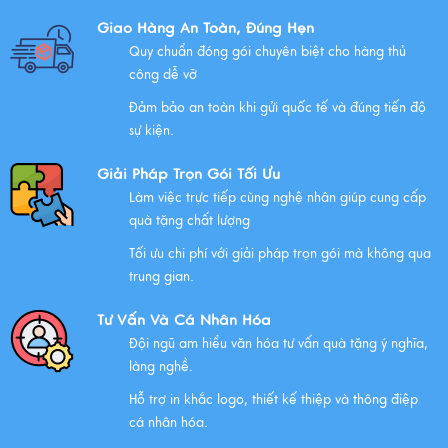
Những Lưu Ý Khi Tặng Quà Tân Gia Nhà Mới
Giao Hàng An Toàn, Đúng Hẹn
Xem thêm
Quy chuẩn đóng gói chuyên biệt cho hàng thủ
công dễ vỡ
Đảm bảo an toàn khi gửi quốc tế và đúng tiến độ
Chúc mừng chị Nguyễn Thị Nhựt Phượng - giám đốc
sự kiện.
công ty chính thức gia nhập Hawee
Giải Pháp Trọn Gói Tối Ưu
Xem thêm
Làm việc trực tiếp cùng nghệ nhân giúp cung cấp
quà tặng chất lượng
Tối ưu chi phí với giải pháp trọn gói mà không qua
Chính Sách Quyền Riêng Tư Tại Mỹ Nghệ Việt
trung gian.
Xem thêm
Tư Vấn Và Cá Nhân Hóa
Đội ngũ am hiểu văn hóa tư vấn quà tặng ý nghĩa,
làng nghề.
NHỮNG ĐẶC ĐIỂM CỦA HÀNG THỦ CÔNG MỸ NGHỆ
Hỗ trợ in khắc logo, thiết kế thiệp và thông điệp
Xem thêm
cá nhân hóa.