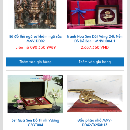
Bộ đồ thờ ngũ sự khảm ngũ sắc
Tranh Hoa Sen Dát Vàng 24k Nền
MNV-DD02
Đỏ Để Bàn - MNVHD04.1
Liên hệ 090 330 9989
2.637.360 VNĐ
Thêm vào giỏ hàng
Thêm vào giỏ hàng
Set Quà Sen Đỏ Thịnh Vượng
Đầu pháo nhỏ MNV-
CBQT004
DD42/D25XH13