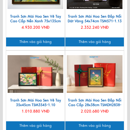
Tranh Sơn Mài Hoa Sen Vẽ Tay
Tranh Sơn Mài Hoa Sen Đắp Nổi
Cao Cấp Nền Xanh 75x135cm
Dát Vàng 54x74cm TSM571-1.13
TSM60120K-HSNX
4.930.200 VNĐ
2.352.240 VNĐ
Thêm vào giỏ hàng
Thêm vào giỏ hàng
Tranh Sơn Mài Hoa Sen Vẽ Tay
Tranh Sơn Mài Hoa Sen Đắp Nổi
35x45cm TSM3545-1.10
Cao Cấp 28x38cm TSMDH2838-
2.4
1.010.880 VNĐ
2.020.680 VNĐ
Thêm vào giỏ hàng
Thêm vào giỏ hàng