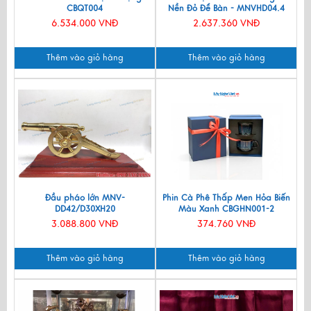
CBQT004
Nền Đỏ Để Bàn - MNVHD04.4
6.534.000 VNĐ
2.637.360 VNĐ
Thêm vào giỏ hàng
Thêm vào giỏ hàng
Đầu pháo lớn MNV-
Phin Cà Phê Thấp Men Hỏa Biến
DD42/D30XH20
Màu Xanh CBGHN001-2
3.088.800 VNĐ
374.760 VNĐ
Thêm vào giỏ hàng
Thêm vào giỏ hàng