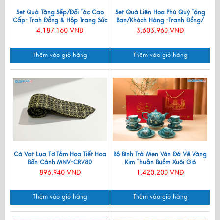
Set Quà Tặng Sếp/Đối Tác Cao
Set Quà Liên Hoa Phú Quý Tặng
Cấp- Trah Đồng & Hộp Trang Sức
Bạn/Khách Hàng -Tranh Đồng/
Sơn Mài CBQT004
Đế Lót Ly & Cắm Bút CBQT006
4.187.160 VNĐ
3.603.960 VNĐ
Thêm vào giỏ hàng
Thêm vào giỏ hàng
Cà Vạt Lụa Tơ Tằm Họa Tiết Hoa
Bộ Bình Trà Men Vân Đá Vẽ Vàng
Bốn Cánh MNV-CRV80
Kim Thuận Buồm Xuôi Gió
VBT12/14
896.940 VNĐ
1.420.200 VNĐ
Thêm vào giỏ hàng
Thêm vào giỏ hàng