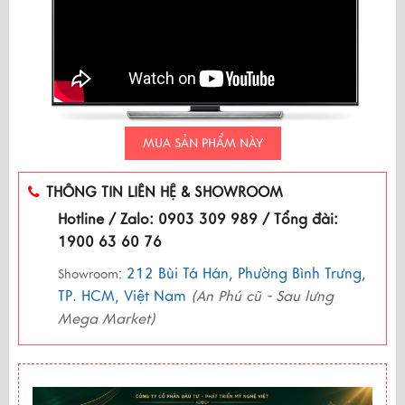
MUA SẢN PHẨM NÀY
THÔNG TIN LIÊN HỆ & SHOWROOM
Hotline / Zalo: 0903 309 989 / Tổng đài:
1900 63 60 76
212 Bùi Tá Hán, Phường Bình Trưng,
Showroom:
TP. HCM, Việt Nam
(An Phú cũ - Sau lưng
Mega Market)