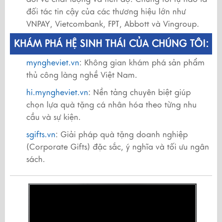
đối tác tin cậy của các thương hiệu lớn như
VNPAY, Vietcombank, FPT, Abbott và Vingroup.
KHÁM PHÁ HỆ SINH THÁI CỦA CHÚNG TÔI:
myngheviet.vn
: Không gian khám phá sản phẩm
thủ công làng nghề Việt Nam.
hi.myngheviet.vn
: Nền tảng chuyên biệt giúp
chọn lựa quà tặng cá nhân hóa theo từng nhu
cầu và sự kiện.
sgifts.vn
: Giải pháp quà tặng doanh nghiệp
(Corporate Gifts) đặc sắc, ý nghĩa và tối ưu ngân
sách.