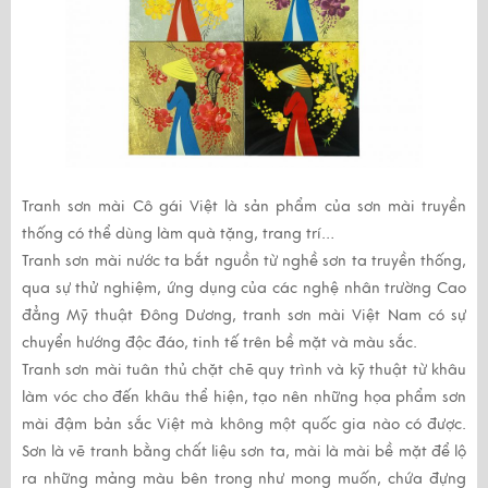
Tranh sơn mài
Cô gái Việt là sản phẩm của sơn mài truyền
thống có thể dùng làm quà tặng, trang trí…
Tranh sơn mài
nước ta bắt nguồn từ nghề sơn ta truyền thống,
qua sự thử nghiệm, ứng dụng của các nghệ nhân trường Cao
đẳng Mỹ thuật Đông Dương,
tranh sơn mài
Việt Nam có sự
chuyển hướng độc đáo, tinh tế trên bề mặt và màu sắc.
Tranh sơn mài
tuân thủ chặt chẽ quy trình và kỹ thuật từ khâu
làm vóc cho đến khâu thể hiện, tạo nên những họa phẩm sơn
mài đậm bản sắc Việt mà không một quốc gia nào có được.
Sơn là vẽ tranh bằng chất liệu sơn ta, mài là mài bề mặt để lộ
ra những mảng màu bên trong như mong muốn, chứa đựng