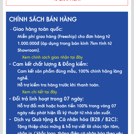
CHÍNH SÁCH BÁN HÀNG
Giao hàng toàn quốc:
-
Miễn phí giao hàng (Freeship) cho đơn hàng từ
1.000.000đ (áp dụng trong bán kính 7km tính từ
Showroom).
Xem chính sách giao nhận tại đây
- Cam kết chất lượng & Đồng kiểm:
Cam kết sản phẩm đúng mẫu, 100% chính hãng làng
nghề.
Hỗ trợ kiểm tra hàng trước khi thanh toán.
Xem chi tiết tại đây
- Đổi trả linh hoạt trong 07 ngày:
Hỗ trợ đổi mới hoặc hoàn tiền 100% trong vòng 07
ngày nếu phát hiện lỗi kỹ thuật từ nhà sản xuất.
- Dịch vụ Quà tặng & Cá nhân hóa (B2B / B2C):
Tặng thiệp chúc mừng & hỗ trợ viết lời chúc tận tâm,
nhận in / khắc logo, thông điệp cá nhân hóa theo yêu