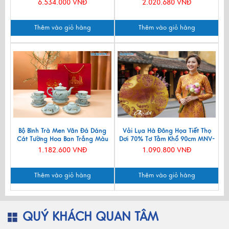
6.534.000 VNĐ
2.020.680 VNĐ
Thêm vào giỏ hàng
Thêm vào giỏ hàng
Bộ Bình Trà Men Vân Đá Dáng
Vải Lụa Hà Đông Họa Tiết Thọ
Cát Tường Hoa Ban Trắng Màu
Dơi 70% Tơ Tằm Khổ 90cm MNV-
Xanh Lam VBT12/8
LTA11/1
1.182.600 VNĐ
1.090.800 VNĐ
Thêm vào giỏ hàng
Thêm vào giỏ hàng
QUÝ KHÁCH QUAN TÂM