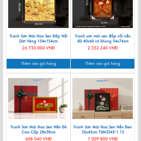
Tranh Sơn Mài Hoa Sen Đắp Nổi
Tranh sơn mài sen đắp nổi nền
Dát Vàng 154x154cm
đỏ 40x60 có khung 54x74cm
TSMTB1515-1
TSM571-1.14
26.730.000 VNĐ
2.352.240 VNĐ
Thêm vào giỏ hàng
Thêm vào giỏ hàng
Tranh Sơn Mài Hoa Sen Nền Đỏ
Tranh Sơn Mài Hoa Sen Nền Đen
Cao Cấp 28x38cm
35x45cm TSM3545-1.13
TSM20304/khung
608.040 VNĐ
1.009.800 VNĐ