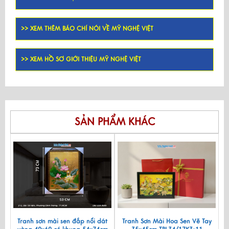
>> XEM THÊM BÁO CHÍ NÓI VỀ MỸ NGHỆ VIỆT
>> XEM HỒ SƠ GIỚI THIỆU MỸ NGHỆ VIỆT
SẢN PHẨM KHÁC
Tranh sơn mài sen đắp nổi dát
Tranh Sơn Mài Hoa Sen Vẽ Tay