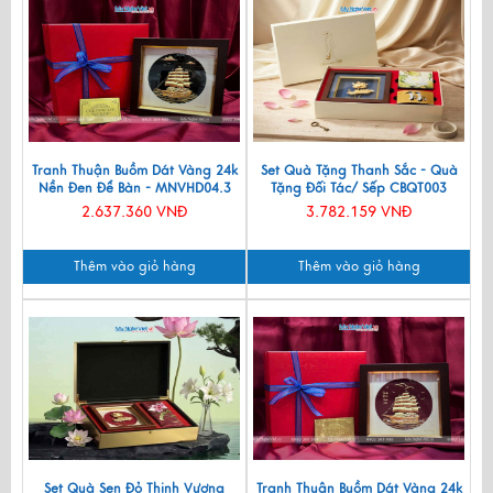
Tranh Thuận Buồm Dát Vàng 24k
Set Quà Tặng Thanh Sắc - Quà
Nền Đen Để Bàn - MNVHD04.3
Tặng Đối Tác/ Sếp CBQT003
2.637.360 VNĐ
3.782.159 VNĐ
Thêm vào giỏ hàng
Thêm vào giỏ hàng
Set Quà Sen Đỏ Thịnh Vượng
Tranh Thuận Buồm Dát Vàng 24k