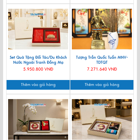
Set Quà Tặng Đối Tác/Du Khách
Tượng Trần Quốc Tuấn MNV-
Nước Ngoài Tranh Đồng Mạ
TDTQT
Vàng 24k & Hộp Trang Sức Sơn
5.950.800 VNĐ
7.271.640 VNĐ
Mài CBQT006/2
Thêm vào giỏ hàng
Thêm vào giỏ hàng