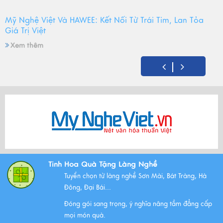
Mỹ Nghệ Việt Và HAWEE: Kết Nối Từ Trái Tim, Lan Tỏa
Giá Trị Việt
Xem thêm
Mỹ Nghệ Việt tròn 14 tuổi - Hành trình gìn giữ hồn Việt
và mùa sinh nhật đong đầy yêu thương
Xem thêm
Bộ Tam Sự Là Gì ? Bộ Tam Sự Có Ý Nghĩa Như Thế Nào
Tinh Hoa Quà Tặng Làng Nghề
Trong Văn Hóa Thờ Cúng?
Tuyển chọn từ làng nghề Sơn Mài, Bát Tràng, Hà
Xem thêm
Đông, Đại Bái...
Đóng gói sang trọng, ý nghĩa nâng tầm đẳng cấp
mọi món quà.