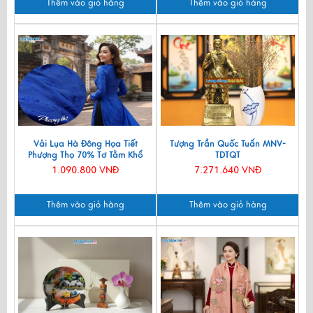
Thêm vào giỏ hàng
Thêm vào giỏ hàng
Vải Lụa Hà Đông Họa Tiết
Tượng Trần Quốc Tuấn MNV-
Phượng Thọ 70% Tơ Tằm Khổ
TDTQT
90cm MNV-LNL131
1.090.800 VNĐ
7.271.640 VNĐ
Thêm vào giỏ hàng
Thêm vào giỏ hàng