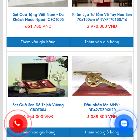
Set Quà Tặng Việt Nam - Du
Khăn Lụa Tơ Tằm Vẽ Tay Hoa Sen
Khách Nước Ngoài CBQT005
70x180cm MNV-PT70180/16
651.780 VNĐ
2.970.000 VNĐ
Thêm vào giỏ hàng
Thêm vào giỏ hàng
Set Quà Sen Đỏ Thịnh Vượng
Đầu pháo lớn MNV-
CBQT004
DD42/D30XH20
6.534.000 VNĐ
3.088.800 VNĐ
Thêm vào giỏ hàng
Thêm vào giỏ hàng