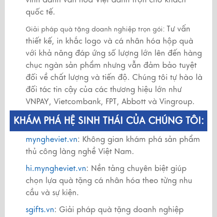
quốc tế.
Tư vấn
Giải pháp quà tặng doanh nghiệp trọn gói:
thiết kế, in khắc logo và cá nhân hóa hộp quà
với khả năng đáp ứng số lượng lớn lên đến hàng
chục ngàn sản phẩm nhưng vẫn đảm bảo tuyệt
đối về chất lượng và tiến độ. Chúng tôi tự hào là
đối tác tin cậy của các thương hiệu lớn như
VNPAY, Vietcombank, FPT, Abbott và Vingroup.
KHÁM PHÁ HỆ SINH THÁI CỦA CHÚNG TÔI:
myngheviet.vn
: Không gian khám phá sản phẩm
thủ công làng nghề Việt Nam.
hi.myngheviet.vn
: Nền tảng chuyên biệt giúp
chọn lựa quà tặng cá nhân hóa theo từng nhu
cầu và sự kiện.
sgifts.vn
: Giải pháp quà tặng doanh nghiệp