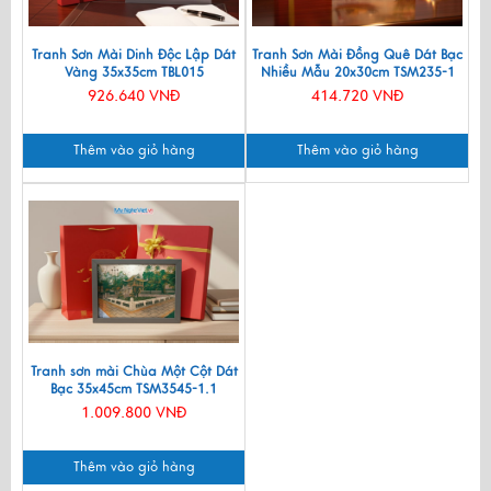
Tranh Sơn Mài Dinh Độc Lập Dát
Tranh Sơn Mài Đồng Quê Dát Bạc
Vàng 35x35cm TBL015
Nhiều Mẫu 20x30cm TSM235-1
926.640 VNĐ
414.720 VNĐ
Thêm vào giỏ hàng
Thêm vào giỏ hàng
Tranh sơn mài Chùa Một Cột Dát
Bạc 35x45cm TSM3545-1.1
1.009.800 VNĐ
Thêm vào giỏ hàng