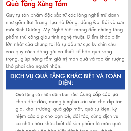
Quà Tặng Xứng Tầm
Quy tụ sản phẩm đặc sắc từ các làng nghề trứ danh
như gốm Bát Tràng, lụa Hà Đông, đồng Đại Bái và sơn
mài Bình Dương, Mỹ Nghệ Việt mang đến những tặng
phẩm thủ công giàu tính nghệ thuật. Điểm khác biệt
lớn nhất của chúng tôi là sự đầu tư cực kỳ chỉn chu
vào quy cách đóng gói và thiết kế hộp quà sang
trọng, giúp nâng tầm giá trị món quà và tạo ấn tượng
khó phai cho người nhận.
DỊCH VỤ QUÀ TẶNG KHÁC BIỆT VÀ TOÀN
DIỆN:
Cung cấp các lựa
Quà tặng cá nhân đậm bản sắc:
chọn độc đáo, mang ý nghĩa sâu sắc cho dịp tân
gia, khai trương, quà gặp mặt, quà sự kiện, kỷ
niệm các dịp cho bạn bè, đối tác, cùng dịch vụ
cá nhân hóa khác biệt để sản phẩm là món quà
vinh danh văn hóa Việt dành trọn cho khách