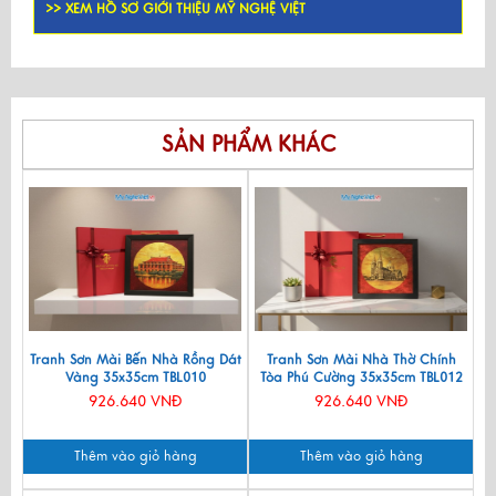
>> XEM HỒ SƠ GIỚI THIỆU MỸ NGHỆ VIỆT
SẢN PHẨM KHÁC
Tranh Sơn Mài Bến Nhà Rồng Dát
Tranh Sơn Mài Nhà Thờ Chính
Vàng 35x35cm TBL010
Tòa Phú Cường 35x35cm TBL012
926.640 VNĐ
926.640 VNĐ
Thêm vào giỏ hàng
Thêm vào giỏ hàng