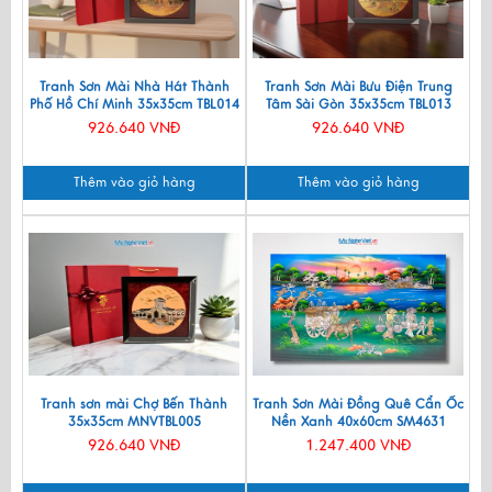
Tranh Sơn Mài Nhà Hát Thành
Tranh Sơn Mài Bưu Điện Trung
Phố Hồ Chí Minh 35x35cm TBL014
Tâm Sài Gòn 35x35cm TBL013
926.640 VNĐ
926.640 VNĐ
Thêm vào giỏ hàng
Thêm vào giỏ hàng
Tranh sơn mài Chợ Bến Thành
Tranh Sơn Mài Đồng Quê Cẩn Ốc
35x35cm MNVTBL005
Nền Xanh 40x60cm SM4631
926.640 VNĐ
1.247.400 VNĐ