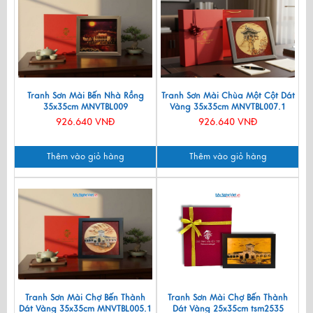
Tranh Sơn Mài Bến Nhà Rồng
Tranh Sơn Mài Chùa Một Cột Dát
35x35cm MNVTBL009
Vàng 35x35cm MNVTBL007.1
926.640 VNĐ
926.640 VNĐ
Thêm vào giỏ hàng
Thêm vào giỏ hàng
Tranh Sơn Mài Chợ Bến Thành
Tranh Sơn Mài Chợ Bến Thành
Dát Vàng 35x35cm MNVTBL005.1
Dát Vàng 25x35cm tsm2535