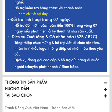
nghề.
Hỗ trợ kiểm tra hàng trước khi thanh toán.
Xem chi tiết tại đây
- Đổi trả linh hoạt trong 07 ngày:
Hỗ trợ đổi mới hoặc hoàn tiền 100% trong vòng 07
ngày nếu phát hiện lỗi kỹ thuật từ nhà sản xuất.
- Dịch vụ Quà tặng & Cá nhân hóa (B2B / B2C):
Tặng thiệp chúc mừng & hỗ trợ viết lời chúc tận tâm,
nhận in / khắc logo, thông điệp cá nhân hóa theo yêu
cầu.
Dịch vụ đóng gói cao cấp & hỗ trợ gửi hàng đi nước
ngoài (chuyển phát nhanh / đảm bảo).
THÔNG TIN SẢN PHẨM
HƯỚNG DẪN
TẠI SAO CHỌN
Tranh Đồng Quê Việt Nam - Tranh Sơn Mài