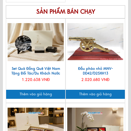
SẢN PHẨM BÁN CHẠY
Set Quà Đồng Quê Việt Nam
Đầu pháo nhỏ MNV-
Tặng Đối Tác/Du Khách Nước
DD42/D25XH13
Ngoài - Đĩa Sơn Mài/ Hộp
1.220.638 VNĐ
2.020.680 VNĐ
Namecard & Đế Lót Ly Sơn Mài
CBQT002
Thêm vào giỏ hàng
Thêm vào giỏ hàng