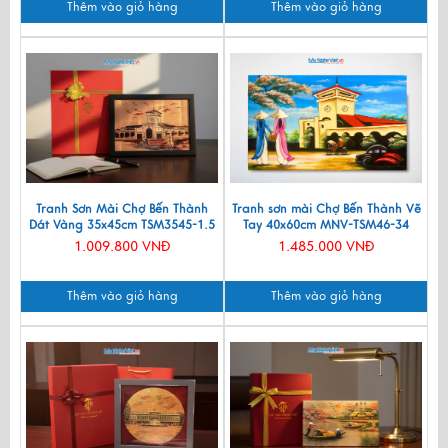
Thêm vào giỏ hàng
Thêm vào giỏ hàng
Tranh Sơn Mài Chợ Bến Thành
Tranh sơn mài Chợ Bến Thành Vẽ
Dát Vàng 35x45cm TSM3545-1.5
Tay 40x60cm MNV-TSM46-34
1.009.800 VNĐ
1.485.000 VNĐ
Thêm vào giỏ hàng
Thêm vào giỏ hàng