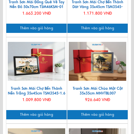
Tranh Sơn Mài Đồng Quê Vẽ Tay
Tranh Sơn Mài Chợ Bến Thành
Nền Đỏ 50x70cm TSM46KSM-01
Dát Vàng 35x45cm TSM3545-
1.5/1
1.663.200 VNĐ
1.171.800 VNĐ
Thêm vào giỏ hàng
Thêm vào giỏ hàng
Tranh Sơn Mài Chợ Bến Thành
Tranh Sơn Mài Chùa Một Cột
Nền Trắng 35x45cm TSM3545-1.6
35x35cm MNVTBL007
1.009.800 VNĐ
926.640 VNĐ
Thêm vào giỏ hàng
Thêm vào giỏ hàng