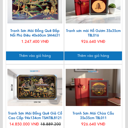
Tranh Sơn Mài Đồng Quê Đắp
Tranh sơn mài Hồ Gươm 35x35cm
Nổi Phù Điêu 40x60cm SM4631
TBL016
1.247.400 VNĐ
926.640 VNĐ
Thêm vào giỏ hàng
Thêm vào giỏ hàng
Tranh Sơn Mài Đồng Quê Giả Cổ
Tranh Sơn Mài Chùa Cầu
Cao Cấp 94x134cm TSMTBL8121
35x35cm TBL011
14.850.000 VNĐ
18.889.200
926.640 VNĐ