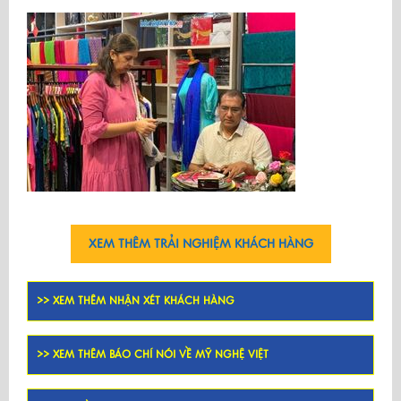
XEM THÊM TRẢI NGHIỆM KHÁCH HÀNG
>> XEM THÊM NHẬN XÉT KHÁCH HÀNG
>> XEM THÊM BÁO CHÍ NÓI VỀ MỸ NGHỆ VIỆT