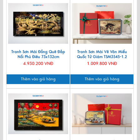
Tranh Sơn Mài Đồng Quê Đắp
Tranh Sơn Mài Vẽ Văn Miếu
Nổi Phù Điêu 73x132cm
Quốc Tử Giám TSM3545-1.2
TSM7135-1
4.930.200 VNĐ
1.009.800 VNĐ
Thêm vào giỏ hàng
Thêm vào giỏ hàng