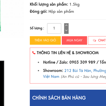
Khối lượng sản phẩm:
1.5kg
Đóng gói:
Hộp sản phẩm
Số lượng :
THÊM VÀO GIỎ
MUA NGAY
CHAT
THÔNG TIN LIÊN HỆ & SHOWROOM
Hotline / Zalo: 0903 309 989 / Tổ
Showroom:
212 Bùi Tá Hán, Phường
Việt Nam
(An Phú cũ - Sau lưng Me
CHÍNH SÁCH BÁN HÀNG