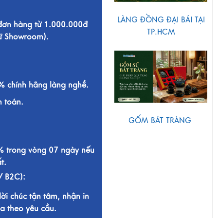
LÀNG ĐỒNG ĐẠI BÁI TẠI
 đơn hàng từ 1.000.000đ
TP.HCM
từ Showroom).
 chính hãng làng nghề.
h toán.
GỐM BÁT TRÀNG
% trong vòng 07 ngày nếu
t.
/ B2C):
lời chúc tận tâm, nhận in
a theo yêu cầu.