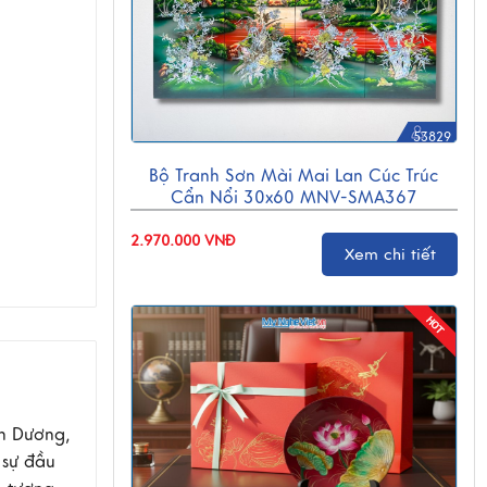
53829
Bộ Tranh Sơn Mài Mai Lan Cúc Trúc
Cẩn Nổi 30x60 MNV-SMA367
2.970.000 VNĐ
Xem chi tiết
nh Dương,
 sự đầu