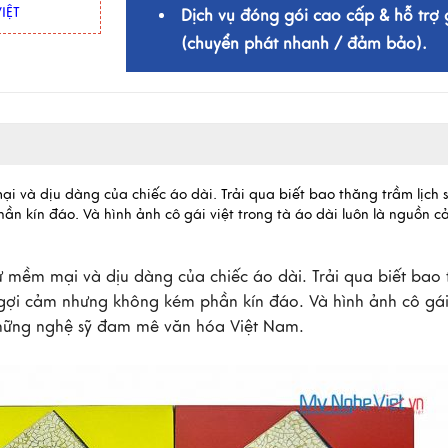
IỆT
Dịch vụ đóng gói cao cấp & hỗ trợ 
(chuyển phát nhanh / đảm bảo).
i và dịu dàng của chiếc áo dài. Trải qua biết bao thăng trầm lịch 
n kín đáo. Và hình ảnh cô gái việt trong tà áo dài luôn là nguồn 
ự mềm mại và dịu dàng của chiếc áo dài. Trải qua biết bao
 gợi cảm nhưng không kém phần kín đáo. Và hình ảnh cô gái
những nghệ sỹ đam mê văn hóa Việt Nam.