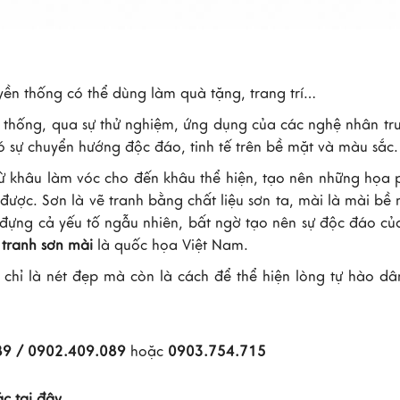
ền thống có thể dùng làm quà tặng, trang trí…
n thống, qua sự thử nghiệm, ứng dụng của các nghệ nhân t
 sự chuyển hướng độc đáo, tinh tế trên bề mặt và màu sắc.
 từ khâu làm vóc cho đến khâu thể hiện, tạo nên những họa
ợc. Sơn là vẽ tranh bằng chất liệu sơn ta, mài là mài bề 
ng cả yếu tố ngẫu nhiên, bất ngờ tạo nên sự độc đáo củ
i
tranh sơn mài
là quốc họa Việt Nam.
chỉ là nét đẹp mà còn là cách để thể hiện lòng tự hào dâ
89 / 0902.409.089
hoặc
0903.754.715
ác
tại đây