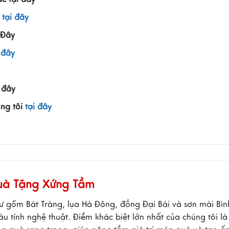
g
tại đây
 Đây
 đây
i đây
úng tôi
tại đây
Quà Tặng Xứng Tầm
ư gốm Bát Tràng, lụa Hà Đông, đồng Đại Bái và sơn mài Bì
tính nghệ thuật. Điểm khác biệt lớn nhất của chúng tôi là