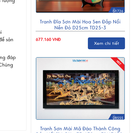
n tượng
51726
Tranh Đĩa Sơn Mài Hoa Sen Đắp Nổi
Nền Đỏ D25cm TD25-3
i
để sản
677.160 VNĐ
Xem chi tiết
ăng đáp
 Chúng
28555
Tranh Sơn Mài Mã Đáo Thành Công