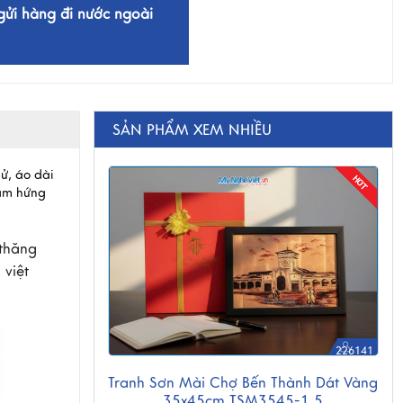
gửi hàng đi nước ngoài
SẢN PHẨM XEM NHIỀU
sử, áo dài
cảm hứng
 thăng
 việt
226141
Tranh Sơn Mài Chợ Bến Thành Dát Vàng
35x45cm TSM3545-1.5