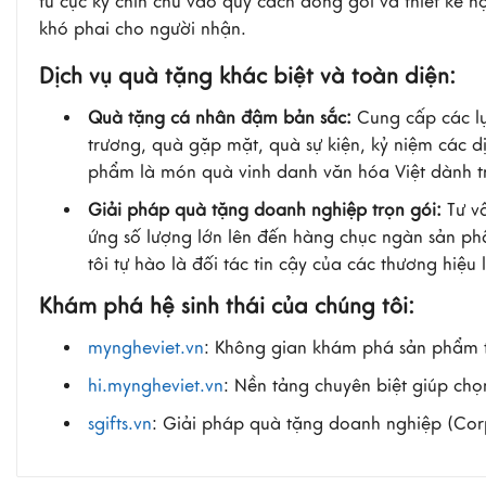
tư cực kỳ chỉn chu vào quy cách đóng gói và thiết kế 
khó phai cho người nhận.
Dịch vụ quà tặng khác biệt và toàn diện:
Quà tặng cá nhân đậm bản sắc:
Cung cấp các lự
trương, quà gặp mặt, quà sự kiện, kỷ niệm các d
phẩm là món quà vinh danh văn hóa Việt dành t
Giải pháp quà tặng doanh nghiệp trọn gói:
Tư v
ứng số lượng lớn lên đến hàng chục ngàn sản ph
tôi tự hào là đối tác tin cậy của các thương hi
Khám phá hệ sinh thái của chúng tôi:
myngheviet.vn
: Không gian khám phá sản phẩm 
hi.myngheviet.vn
: Nền tảng chuyên biệt giúp ch
sgifts.vn
: Giải pháp quà tặng doanh nghiệp (Corpo