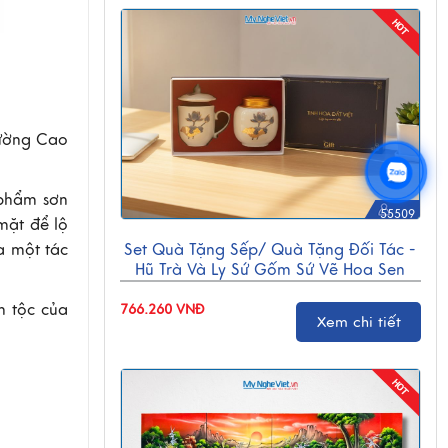
rường Cao
 phẩm sơn
55509
mặt để lộ
a một tác
Set Quà Tặng Sếp/ Quà Tặng Đối Tác -
Hũ Trà Và Ly Sứ Gốm Sứ Vẽ Hoa Sen
CBG001
n tộc của
766.260 VNĐ
Xem chi tiết