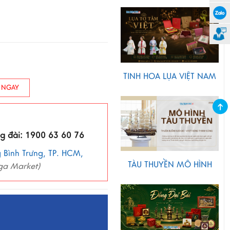
TINH HOA LỤA VIỆT NAM
 NGAY
ng đài: 1900 63 60 76
 Bình Trưng, TP. HCM,
TÀU THUYỀN MÔ HÌNH
ga Market)