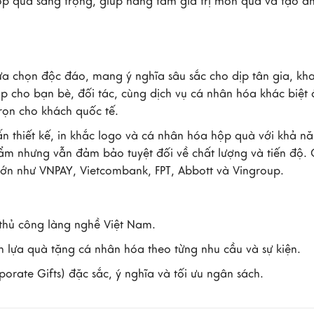
hộp quà sang trọng, giúp nâng tầm giá trị món quà và tạo ấ
a chọn độc đáo, mang ý nghĩa sâu sắc cho dịp tân gia, kha
ịp cho bạn bè, đối tác, cùng dịch vụ cá nhân hóa khác biệt 
rọn cho khách quốc tế.
ấn thiết kế, in khắc logo và cá nhân hóa hộp quà với khả n
ẩm nhưng vẫn đảm bảo tuyệt đối về chất lượng và tiến độ.
ệu lớn như VNPAY, Vietcombank, FPT, Abbott và Vingroup.
thủ công làng nghề Việt Nam.
ọn lựa quà tặng cá nhân hóa theo từng nhu cầu và sự kiện.
rate Gifts) đặc sắc, ý nghĩa và tối ưu ngân sách.