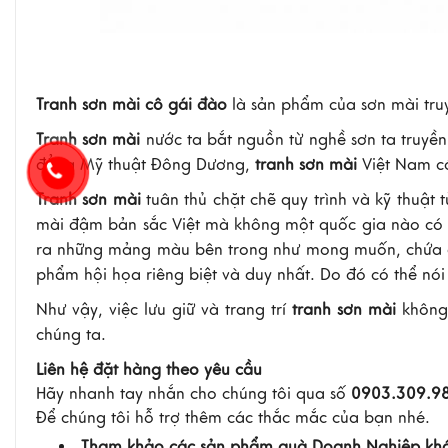
Tranh sơn mài cô gái đào
là sản phẩm của sơn mài truy
Tranh sơn mài
nước ta bắt nguồn từ nghề sơn ta truyề
đẳng Mỹ thuật Đông Dương,
tranh sơn mài
Việt Nam có
Tranh sơn mài
tuân thủ chặt chẽ quy trình và kỹ thuật
mài đậm bản sắc Việt mà không một quốc gia nào có đư
ra những mảng màu bên trong như mong muốn, chứa đự
phẩm hội họa riêng biệt và duy nhất. Do đó có thể nó
Như vậy, việc lưu giữ và trang trí
tranh sơn mài
không 
chúng ta.
Liên hệ đặt hàng theo yêu cầu
Hãy nhanh tay nhắn cho chúng tôi qua số
0903.309.9
Để chúng tôi hỗ trợ thêm các thắc mắc của bạn nhé.
Tham khảo các sản phẩm quà Doanh Nghiệp kh