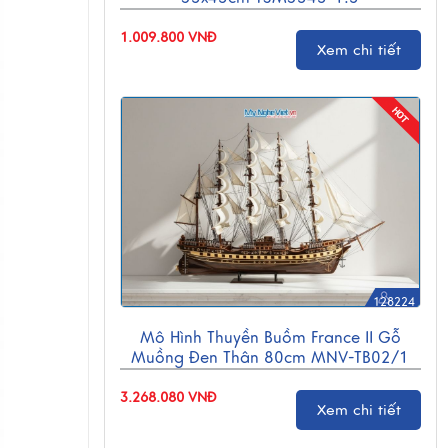
1.009.800 VNĐ
Xem chi tiết
128224
Mô Hình Thuyền Buồm France II Gỗ
Muồng Đen Thân 80cm MNV-TB02/1
3.268.080 VNĐ
Xem chi tiết