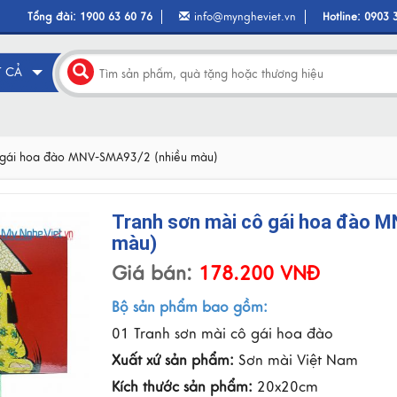
Tổng đài:
1900 63 60 76
info@myngheviet.vn
Hotline:
0903 
T CẢ
ô gái hoa đào MNV-SMA93/2 (nhiều màu)
Tranh sơn mài cô gái hoa đào 
màu)
Giá bán:
178.200 VNĐ
Bộ sản phẩm bao gồm:
01 Tranh sơn mài cô gái hoa đào
Xuất xứ sản phẩm:
Sơn mài Việt Nam
Kích thước sản phẩm:
20x20cm