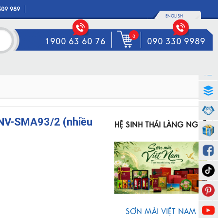
309 989
ENGLISH
0
1900 63 60 76
090 330 9989
MNV-SMA93/2 (nhiều
HỆ SINH THÁI LÀNG NGHỀ
SƠN MÀI VIỆT NAM