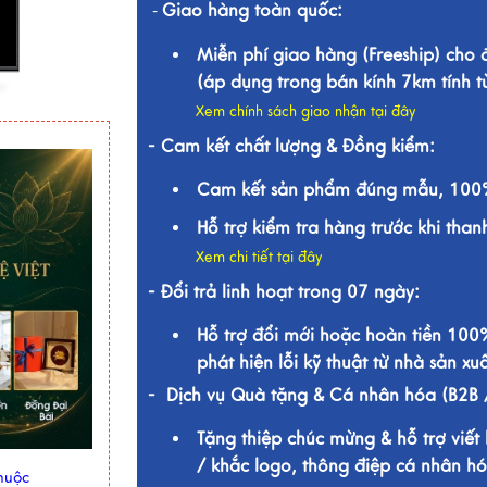
Giao hàng toàn quốc:
-
Miễn phí giao hàng (Freeship) cho
(áp dụng trong bán kính 7km tính 
Xem chính sách giao nhận tại đây
- Cam kết chất lượng & Đồng kiểm:
Cam kết sản phẩm đúng mẫu, 100%
Hỗ trợ kiểm tra hàng trước khi than
Xem chi tiết tại đây
- Đổi trả linh hoạt trong 07 ngày:
Hỗ trợ đổi mới hoặc hoàn tiền 100
phát hiện lỗi kỹ thuật từ nhà sản xuấ
- Dịch vụ Quà tặng & Cá nhân hóa (B2B 
Tặng thiệp chúc mừng & hỗ trợ viết 
/ khắc logo, thông điệp cá nhân hó
huộc