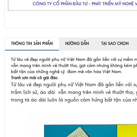
CÔNG TY CỔ PHẦN ĐẦU TƯ - PHÁT TRIỂN MỸ NGHỆ V
THÔNG TIN SẢN PHẨM
HƯỚNG DẪN
TẠI SAO CHỌN
Từ lâu vẻ đẹp người phụ nữ Việt Nam đã gắn liền với sự mềm mạ
vẫn mang trên mình vẻ thướt tha, gợi cảm nhưng không kém phầ
bất tận của những nghệ sỹ đam mê văn hóa Việt Nam.
Tranh sơn mài cô gái đào
Từ lâu vẻ đẹp người phụ nữ Việt Nam đã gắn liền với s
trầm lịch sử, áo dài vẫn mang trên mình vẻ thướt tha,
trong tà áo dài luôn là nguồn cảm hứng bất tận của 