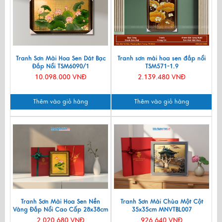
Tranh Sơn Mài Hoa Sen Dát Bạc
Tranh sơn mài hoa sen đắp nổi
Đắp Nổi TSM6090/1
TSM571-1.9
10.098.000 VNĐ
2.139.480 VNĐ
Thêm vào giỏ hàng
Thêm vào giỏ hàng
Tranh Sơn Mài Hoa Sen Nền
Tranh Sơn Mài Chùa Một Cột
Vàng Đắp Nổi Cao Cấp 28x38cm
35x35cm MNVTBL007
TSMDH2838-2
2.020.680 VNĐ
926.640 VNĐ