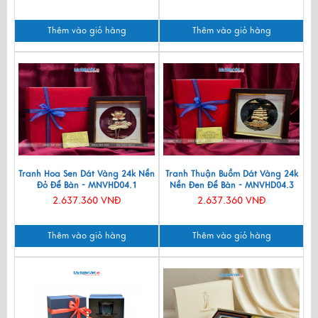
Thêm vào giỏ hàng
Thêm vào giỏ hàng
Tranh Hoa Sen Dát Vàng 24k Nền
Tranh Thuận Buồm Dát Vàng 24k
Đỏ Để Bàn - MNVHD04.1
Nền Đen Để Bàn - MNVHD04.3
2.637.360 VNĐ
2.637.360 VNĐ
Thêm vào giỏ hàng
Thêm vào giỏ hàng