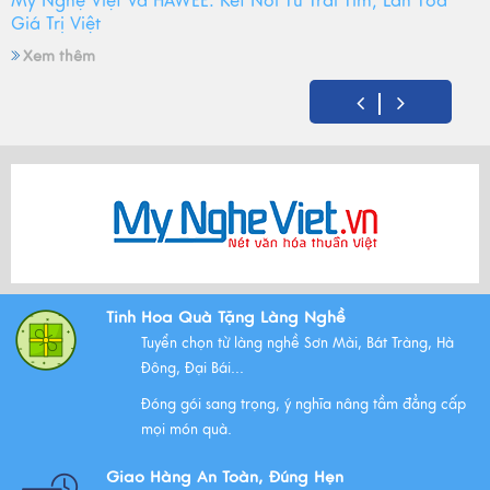
Mỹ Nghệ Việt Và HAWEE: Kết Nối Từ Trái Tim, Lan Tỏa
Giá Trị Việt
Xem thêm
Mỹ Nghệ Việt tròn 14 tuổi - Hành trình gìn giữ hồn Việt
và mùa sinh nhật đong đầy yêu thương
Xem thêm
Bộ Tam Sự Là Gì ? Bộ Tam Sự Có Ý Nghĩa Như Thế Nào
Tinh Hoa Quà Tặng Làng Nghề
Trong Văn Hóa Thờ Cúng?
Tuyển chọn từ làng nghề Sơn Mài, Bát Tràng, Hà
Xem thêm
Đông, Đại Bái...
Đóng gói sang trọng, ý nghĩa nâng tầm đẳng cấp
mọi món quà.
Những Lưu Ý Khi Tặng Quà Tân Gia Nhà Mới
Giao Hàng An Toàn, Đúng Hẹn
Xem thêm