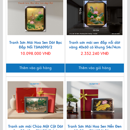
Tranh Sơn Mài Hoa Sen Dát Bạc
Tranh sơn mài sen đắp nổi dát
Đắp Nổi TSM6090/2
vàng 40x60 có khung 54x74cm
TSM571-1.11
10.098.000 VNĐ
2.352.240 VNĐ
Thêm vào giỏ hàng
Thêm vào giỏ hàng
Tranh sơn mài Chùa Một Cột Dát
Tranh Sơn Mài Hoa Sen Nền Đen