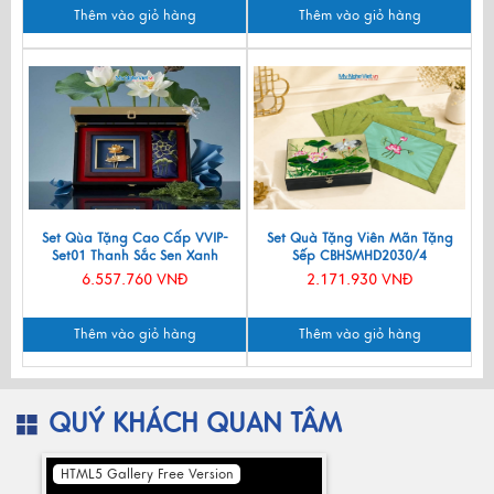
Thêm vào giỏ hàng
Thêm vào giỏ hàng
Set Qùa Tặng Cao Cấp VVIP-
Set Quà Tặng Viên Mãn Tặng
Set01 Thanh Sắc Sen Xanh
Sếp CBHSMHD2030/4
6.557.760 VNĐ
2.171.930 VNĐ
Thêm vào giỏ hàng
Thêm vào giỏ hàng
QUÝ KHÁCH QUAN TÂM
HTML5 Gallery Free Version