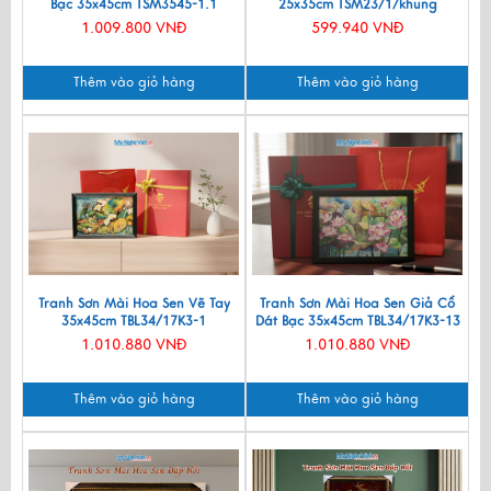
Bạc 35x45cm TSM3545-1.1
25x35cm TSM23/1/khung
1.009.800 VNĐ
599.940 VNĐ
Thêm vào giỏ hàng
Thêm vào giỏ hàng
Tranh Sơn Mài Hoa Sen Vẽ Tay
Tranh Sơn Mài Hoa Sen Giả Cổ
35x45cm TBL34/17K3-1
Dát Bạc 35x45cm TBL34/17K3-13
1.010.880 VNĐ
1.010.880 VNĐ
Thêm vào giỏ hàng
Thêm vào giỏ hàng