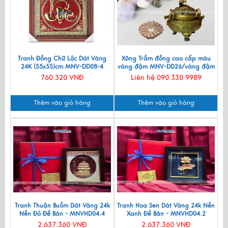
Tranh Đồng Chữ Lộc Dát Vàng
Xông Trầm đồng cao cấp màu
24K (55x55)cm MNV-DD08-4
vàng đậm MNV-DD26/vàng đậm
760.320 VNĐ
Liên hệ 090 330 9989
Thêm vào giỏ hàng
Thêm vào giỏ hàng
Tranh Thuận Buồm Dát Vàng 24k
Tranh Hoa Sen Dát Vàng 24k Nền
Nền Đỏ Để Bàn - MNVHD04.4
Xanh Để Bàn - MNVHD04.2
2.637.360 VNĐ
2.637.360 VNĐ