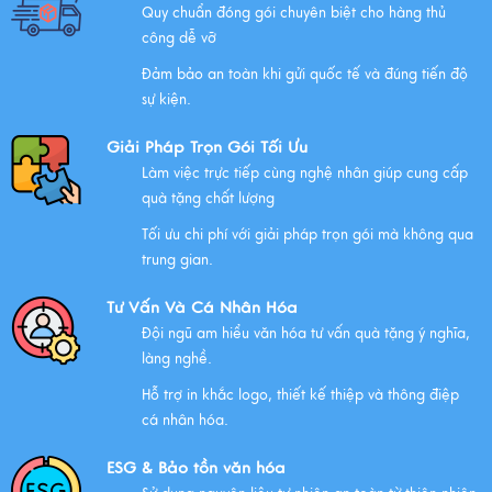
Quy chuẩn đóng gói chuyên biệt cho hàng thủ
công dễ vỡ
Đảm bảo an toàn khi gửi quốc tế và đúng tiến độ
Chúc mừng chị Nguyễn Thị Nhựt Phượng - giám đốc
sự kiện.
công ty chính thức gia nhập Hawee
Giải Pháp Trọn Gói Tối Ưu
Xem thêm
Làm việc trực tiếp cùng nghệ nhân giúp cung cấp
quà tặng chất lượng
Tối ưu chi phí với giải pháp trọn gói mà không qua
Chính Sách Quyền Riêng Tư Tại Mỹ Nghệ Việt
trung gian.
Xem thêm
Tư Vấn Và Cá Nhân Hóa
Đội ngũ am hiểu văn hóa tư vấn quà tặng ý nghĩa,
làng nghề.
NHỮNG ĐẶC ĐIỂM CỦA HÀNG THỦ CÔNG MỸ NGHỆ
Hỗ trợ in khắc logo, thiết kế thiệp và thông điệp
Xem thêm
cá nhân hóa.
ESG & Bảo tồn văn hóa