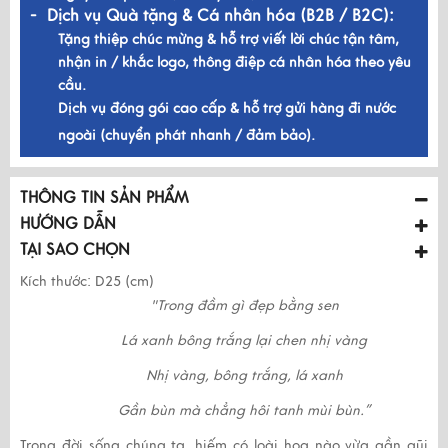
- Dịch vụ Quà tặng & Cá nhân hóa (B2B / B2C):
Tặng thiệp chúc mừng & hỗ trợ viết lời chúc tận tâm,
nhận in / khắc logo, thông điệp cá nhân hóa theo yêu
cầu.
Dịch vụ đóng gói cao cấp & hỗ trợ gửi hàng đi nước
ngoài (chuyển phát nhanh / đảm bảo).
THÔNG TIN SẢN PHẨM
HƯỚNG DẪN
TẠI SAO CHỌN
Kích thước: D25 (cm)
"Trong đầm gì đẹp bằng sen
Lá xanh bông trắng lại chen nhị vàng
Nhị vàng, bông trắng, lá xanh
Gần bùn mà chẳng hôi tanh mùi bùn.”
Trong đời sống chúng ta, hiếm có loài hoa nào vừa gần gũi