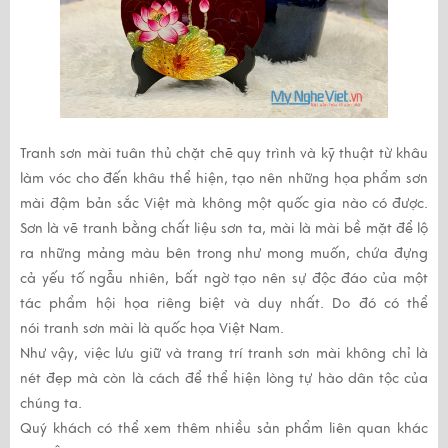
Tranh sơn mài
tuân thủ chặt chẽ quy trình và kỹ thuật từ khâu
làm vóc cho đến khâu thể hiện, tạo nên những họa phẩm sơn
mài đậm bản sắc Việt mà không một quốc gia nào có được.
Sơn là vẽ tranh bằng chất liệu sơn ta, mài là mài bề mặt để lộ
ra những mảng màu bên trong như mong muốn, chứa đựng
cả yếu tố ngẫu nhiên, bất ngờ tạo nên sự độc đáo của một
tác phẩm hội họa riêng biệt và duy nhất. Do đó có thể
nói
tranh sơn mài
là quốc họa Việt Nam.
Như vậy, việc lưu giữ và trang trí
tranh sơn mài
không chỉ là
nét đẹp mà còn là cách để thể hiện lòng tự hào dân tộc của
chúng ta.
Quý khách có thể xem thêm nhiều sản phẩm liên quan khác