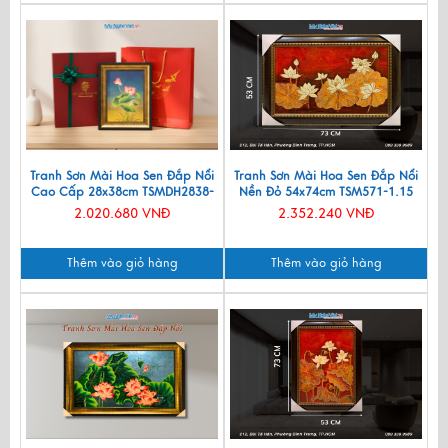
Tranh Sơn Mài Hoa Sen Đắp Nổi
Tranh Sơn Mài Hoa Sen Đắp Nổi
Cao Cấp 28x38cm TSMDH2838-
Nền Đỏ 54x74cm TSM571-1.15
2.4
2.020.680 VNĐ
2.352.240 VNĐ
Thêm vào giỏ hàng
Thêm vào giỏ hàng