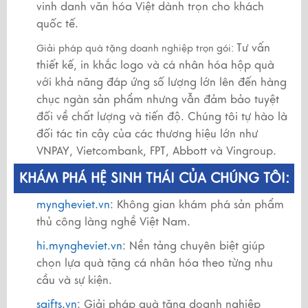
vinh danh văn hóa Việt dành trọn cho khách
quốc tế.
Tư vấn
Giải pháp quà tặng doanh nghiệp trọn gói:
thiết kế, in khắc logo và cá nhân hóa hộp quà
với khả năng đáp ứng số lượng lớn lên đến hàng
chục ngàn sản phẩm nhưng vẫn đảm bảo tuyệt
đối về chất lượng và tiến độ. Chúng tôi tự hào là
đối tác tin cậy của các thương hiệu lớn như
VNPAY, Vietcombank, FPT, Abbott và Vingroup.
KHÁM PHÁ HỆ SINH THÁI CỦA CHÚNG TÔI:
myngheviet.vn
: Không gian khám phá sản phẩm
thủ công làng nghề Việt Nam.
hi.myngheviet.vn
: Nền tảng chuyên biệt giúp
chọn lựa quà tặng cá nhân hóa theo từng nhu
cầu và sự kiện.
sgifts.vn
: Giải pháp quà tặng doanh nghiệp