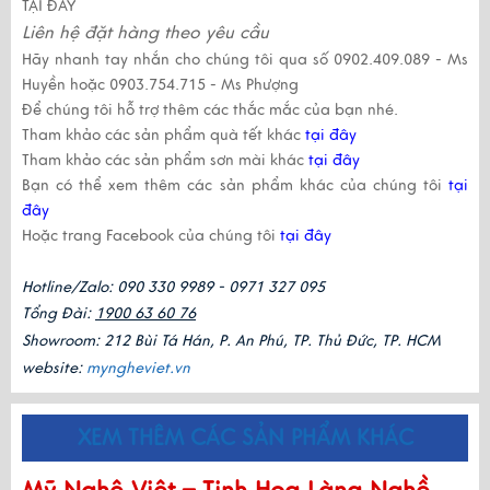
TẠI ĐÂY
Liên hệ đặt hàng theo yêu cầu
Hãy nhanh tay nhắn cho chúng tôi qua số
0902.409.089
-
Ms
Huyền
hoặc
0903.754.715
-
Ms Phượng
Để chúng tôi hỗ trợ thêm các thắc mắc của bạn nhé.
Tham khảo các sản phẩm quà tết khác
tại đây
Tham khảo các sản phẩm sơn mài khác
tại đây
Bạn có thể xem thêm các sản phẩm khác của chúng tôi
tại
đây
Hoặc trang Facebook của chúng tôi
tại đây
Hotline/Zalo: 090 330 9989 - 0971 327 095
Tổng Đài: 
1900 63 60 76
Showroom: 212 Bùi Tá Hán, P. An Phú, TP. Thủ Đức, TP. HCM
website: 
myngheviet.vn
XEM THÊM CÁC SẢN PHẨM KHÁC