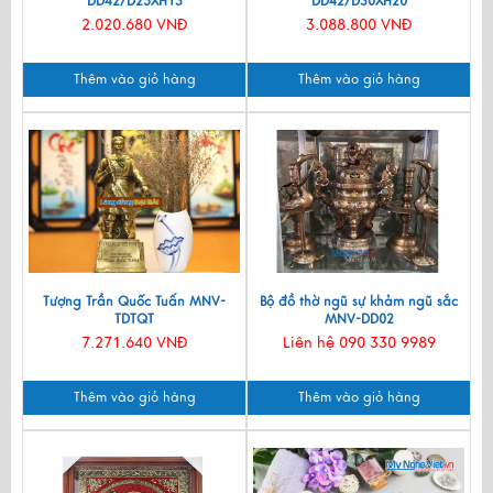
DD42/D25XH13
DD42/D30XH20
2.020.680 VNĐ
3.088.800 VNĐ
Thêm vào giỏ hàng
Thêm vào giỏ hàng
Tượng Trần Quốc Tuấn MNV-
Bộ đồ thờ ngũ sự khảm ngũ sắc
TDTQT
MNV-DD02
7.271.640 VNĐ
Liên hệ 090 330 9989
Thêm vào giỏ hàng
Thêm vào giỏ hàng