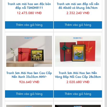
Tranh sơn mài hoa sen độc bản
Tranh sơn mài sen đắp nổi nền
đắp nổi TSMDH8111
đỏ 40x60 có khung 54x74cm
TSM571-1.14
12.475.080 VNĐ
2.352.240 VNĐ
Thêm vào giỏ hàng
Thêm vào giỏ hàng
Tranh Sơn Mài Hoa Sen Cao Cấp
Tranh Sơn Mài Hoa Sen Nền
Nền Xanh 35x35cm MNV-
Vàng Đắp Nổi Cao Cấp 28x38cm
TSM3535/4
TSMDH2838-2.1
926.640 VNĐ
2.020.680 VNĐ
Thêm vào giỏ hàng
Thêm vào giỏ hàng