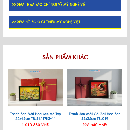
>> XEM THÊM BÁO CHÍ NÓI VỀ MỸ NGHỆ VIỆT
>> XEM HỒ SƠ GIỚI THIỆU MỸ NGHỆ VIỆT
SẢN PHẨM KHÁC
Tranh Sơn Mài Hoa Sen Vẽ Tay
Tranh Sơn Mài Cô Gái Hoa Sen
35x45cm TBL34/17K3-11
35x35cm TBL019
1.010.880 VNĐ
926.640 VNĐ