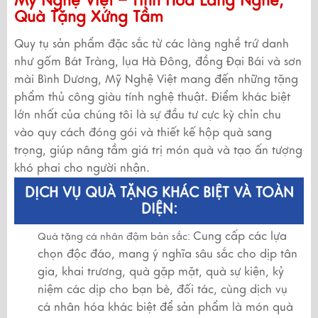
Mỹ Nghệ Việt – Tinh Hoa Làng Nghề,
Quà Tặng Xứng Tầm
Quy tụ sản phẩm đặc sắc từ các làng nghề trứ danh
như gốm Bát Tràng, lụa Hà Đông, đồng Đại Bái và sơn
mài Bình Dương, Mỹ Nghệ Việt mang đến những tặng
phẩm thủ công giàu tính nghệ thuật. Điểm khác biệt
lớn nhất của chúng tôi là sự đầu tư cực kỳ chỉn chu
vào quy cách đóng gói và thiết kế hộp quà sang
trọng, giúp nâng tầm giá trị món quà và tạo ấn tượng
khó phai cho người nhận.
DỊCH VỤ QUÀ TẶNG KHÁC BIỆT VÀ TOÀN
DIỆN:
Cung cấp các lựa
Quà tặng cá nhân đậm bản sắc:
chọn độc đáo, mang ý nghĩa sâu sắc cho dịp tân
gia, khai trương, quà gặp mặt, quà sự kiện, kỷ
niệm các dịp cho bạn bè, đối tác, cùng dịch vụ
cá nhân hóa khác biệt để sản phẩm là món quà