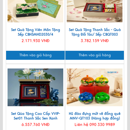
Set Quà Tặng Viên Mãn Tặng
Set Quà Tặng Thanh Sắc - Quà
Sếp CBHSMHD2030/4
Tặng Đối Tác/ Sếp CBQT003
2.171.930 VNĐ
3.782.159 VNĐ
Thêm vào giỏ hàng
Thêm vào giỏ hàng
Set Qùa Tặng Cao Cấp VVIP-
Hũ đào đựng mứt vẽ đồng quê
Set01 Thanh Sắc Sen Xanh
MNV-QT103 (Hàng hợp đồng)
6.557.760 VNĐ
Liên hệ 090 330 9989