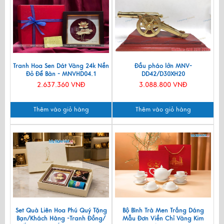
Tranh Hoa Sen Dát Vàng 24k Nền
Đầu pháo lớn MNV-
Đỏ Để Bàn - MNVHD04.1
DD42/D30XH20
2.637.360 VNĐ
3.088.800 VNĐ
Thêm vào giỏ hàng
Thêm vào giỏ hàng
Set Quà Liên Hoa Phú Quý Tặng
Bộ Bình Trà Men Trắng Dáng
Bạn/Khách Hàng -Tranh Đồng/
Mẫu Đơn Viền Chỉ Vàng Kim