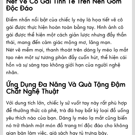
Nét Vẽ Cô Gái Tinh Tế Trên Nền Gốm
Độc Đáo
Điểm nhấn nổi bật của chiếc ly này là họa tiết vẽ cô
gái được thực hiện hoàn toàn bằng tay. Hình ảnh cô
gái được thể hiện một cách giản lược nhưng đầy thần
thái, mang đến cảm giác mộng mơ, lãng mạn.
Nét vẽ mềm mại, thanh thoát trên dáng ly méo lạ mắt
tạo nên một sự tương phản đầy cuốn hút, thể hiện cái
hồn và sự sáng tạo không giới hạn của người nghệ
nhân.
Ứng Dụng Đa Năng Và Quà Tặng Đậm
Chất Nghệ Thuật
Với dung tích lớn, chiếc ly sứ vuốt tay này rất phù hợp
để thưởng thức cà phê, trà đá hay bất kỳ loại đồ uống
yêu thích nào của bạn. Dáng ly méo lạ mắt cũng biến
nó trở thành một món đồ trang trí độc đáo cho không
gian bàn làm việc, giá sách hay tủ trưng bày.