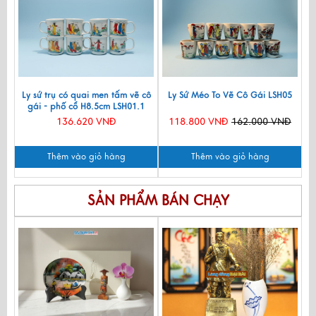
Ly sứ trụ có quai men tấm vẽ cô
Ly Sứ Méo To Vẽ Cô Gái LSH05
gái - phố cổ H8.5cm LSH01.1
136.620 VNĐ
118.800 VNĐ
162.000 VNĐ
Thêm vào giỏ hàng
Thêm vào giỏ hàng
SẢN PHẨM BÁN CHẠY