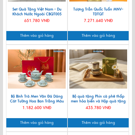
Set Quà Tặng Việt Nam - Du
Tượng Trần Quốc Tuấn MNV-
Khách Nước Ngoài CBQT005
TDTQT
651.780 VNĐ
7.271.640 VNĐ
Thêm vào giỏ hàng
Thêm vào giỏ hàng
Bộ Bình Trà Men Vân Đá Dáng
Bộ quà tặng Phin cà phê thấp
Cát Tường Hoa Ban Trắng Màu
men hỏa biến và Hộp quà tặng
Xanh Lam VBT12/8
cao cấp MNV-CFVH03/2
1.182.600 VNĐ
435.780 VNĐ
Thêm vào giỏ hàng
Thêm vào giỏ hàng