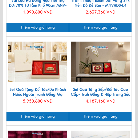
Vải Lụa Hà Đông Họa Tiết Thọ
Tranh Thuận Buồm Dát Vàng 24k
Dơi 70% Tơ Tằm Khổ 90cm MNV-
Nền Đỏ Để Bàn - MNVHD04.4
LTA11/1
1.090.800 VNĐ
2.637.360 VNĐ
Thêm vào giỏ hàng
Thêm vào giỏ hàng
Set Quà Tặng Đối Tác/Du Khách
Set Quà Tặng Sếp/Đối Tác Cao
Nước Ngoài Tranh Đồng Mạ
Cấp- Trah Đồng & Hộp Trang Sức
Vàng 24k & Hộp Trang Sức Sơn
Sơn Mài CBQT004
5.950.800 VNĐ
4.187.160 VNĐ
Mài CBQT006/2
Thêm vào giỏ hàng
Thêm vào giỏ hàng