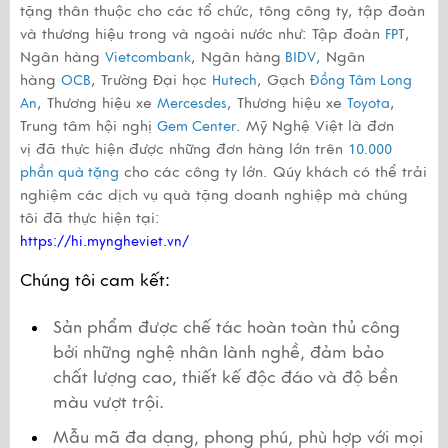
tặng thân thuộc cho các tổ chức, tông công ty, tập đoàn
và thương hiệu trong và ngoài nước như: Tập đoàn
,
FPT
Ngân hàng
, Ngân hàng
, Ngân
Vietcombank
BIDV
hàng
, Trường Đại học
, Gạch
OCB
Hutech
Đồng Tâm Long
, Thương hiệu xe
, Thương hiệu xe
,
An
Mercesdes
Toyota
Trung tâm hội nghị
. Mỹ Nghệ Việt là đơn
Gem Center
vị đã thực hiện được những đơn hàng lớn trên
10.000
cho các công ty lớn. Qúy khách có thể trải
phần quà tặng
nghiệm các dịch vụ quà tặng doanh nghiệp mà chúng
tôi đã thực hiện tại:
https://hi.myngheviet.vn/
Chúng tôi cam kết:
Sản phẩm được chế tác hoàn toàn thủ công 
bởi những nghệ nhân lành nghề, đảm bảo 
chất lượng cao, thiết kế độc đáo và độ bền 
màu vượt trội.
Mẫu mã đa dạng, phong phú, phù hợp với mọi 