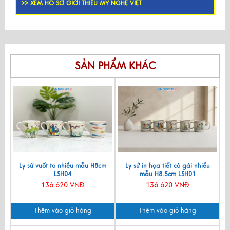
>> XEM HỒ SƠ GIỚI THIỆU MỸ NGHỆ VIỆT
SẢN PHẨM KHÁC
Ly sứ vuốt to nhiều mẫu H8cm
Ly sứ in họa tiết cô gái nhiều
LSH04
mẫu H8.5cm LSH01
136.620 VNĐ
136.620 VNĐ
Thêm vào giỏ hàng
Thêm vào giỏ hàng