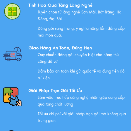
Bộ Tam Sự Là Gì ? Bộ Tam Sự Có Ý Nghĩa Như Thế Nào
Tinh Hoa Quà Tặng Làng Nghề
Trong Văn Hóa Thờ Cúng?
Tuyển chọn từ làng nghề Sơn Mài, Bát Tràng, Hà
Xem thêm
Đông, Đại Bái...
Đóng gói sang trọng, ý nghĩa nâng tầm đẳng cấp
mọi món quà.
Những Lưu Ý Khi Tặng Quà Tân Gia Nhà Mới
Giao Hàng An Toàn, Đúng Hẹn
Xem thêm
Quy chuẩn đóng gói chuyên biệt cho hàng thủ
công dễ vỡ
Đảm bảo an toàn khi gửi quốc tế và đúng tiến độ
Chúc mừng chị Nguyễn Thị Nhựt Phượng - giám đốc
sự kiện.
công ty chính thức gia nhập Hawee
Giải Pháp Trọn Gói Tối Ưu
Xem thêm
Làm việc trực tiếp cùng nghệ nhân giúp cung cấp
quà tặng chất lượng
Tối ưu chi phí với giải pháp trọn gói mà không qua
Chính Sách Quyền Riêng Tư Tại Mỹ Nghệ Việt
trung gian.
Xem thêm