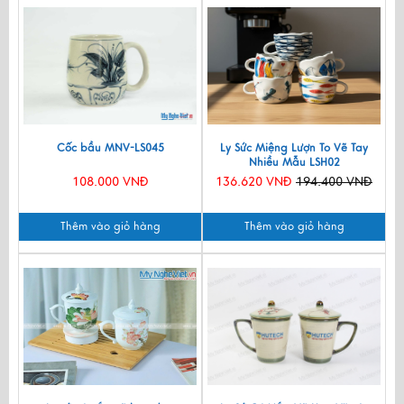
Cốc bầu MNV-LS045
Ly Sức Miệng Lượn To Vẽ Tay
Nhiều Mẫu LSH02
108.000 VNĐ
136.620 VNĐ
194.400 VNĐ
Thêm vào giỏ hàng
Thêm vào giỏ hàng