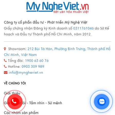
Các loại tranh sơn mài nổi tiếng
Công ty cổ phẩn đầu tư - Phát triển Mỹ Nghệ Việt
Giấy chứng nhận Đăng ký Kinh doanh số
0311761046
do Sở Kế
Xem thêm
hoạch và Đầu tư Thành phố Hồ Chí Minh, năm 2012.
Showroom:
212 Bùi Tá Hán, Phường Bình Trưng, Thành phố Hồ
Quy trình sản xuất đồ đồng
Chí Minh, Việt Nam
Xem thêm
Tổng đài:
1900 63 60 76
Hotline:
0903 309 989
info@myngheviet.vn
Mô Hình Thuyền France II - Món Quà Chinh Phục Mọi
VỀ CHÚNG TÔI
Doanh Nhân
Giới thiệu
Xem thêm
Giá trị cốt lõi - Tầm nhìn - Sứ mệnh
Các nhóm sản phẩm