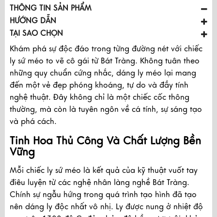
THÔNG TIN SẢN PHẨM
HƯỚNG DẪN
TẠI SAO CHỌN
Khám phá sự độc đáo trong từng đường nét với chiếc
ly sứ méo to vẽ cô gái từ Bát Tràng. Không tuân theo
những quy chuẩn cứng nhắc, dáng ly méo lại mang
đến một vẻ đẹp phóng khoáng, tự do và đầy tính
nghệ thuật. Đây không chỉ là một chiếc cốc thông
thường, mà còn là tuyên ngôn về cá tính, sự sáng tạo
và phá cách.
Tinh Hoa Thủ Công Và Chất Lượng Bền
Vững
Mỗi chiếc ly sứ méo là kết quả của kỹ thuật vuốt tay
điêu luyện từ các nghệ nhân làng nghề Bát Tràng.
Chính sự ngẫu hứng trong quá trình tạo hình đã tạo
nên dáng ly độc nhất vô nhị. Ly được nung ở nhiệt độ