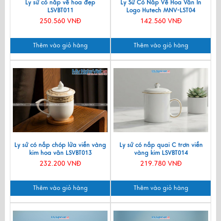
Ly sứ có nắp vẽ hoa đẹp
Ly Sứ Có Nắp Vẽ Hoa Văn In
LSVBT011
Logo Hutech MNV-LST04
250.560 VNĐ
142.560 VNĐ
Thêm vào giỏ hàng
Thêm vào giỏ hàng
Ly sứ có nắp chóp lửa viền vàng
Ly sứ có nắp quai C trơn viền
kim hoa văn LSVBT013
vàng kim LSVBT014
232.200 VNĐ
219.780 VNĐ
Thêm vào giỏ hàng
Thêm vào giỏ hàng