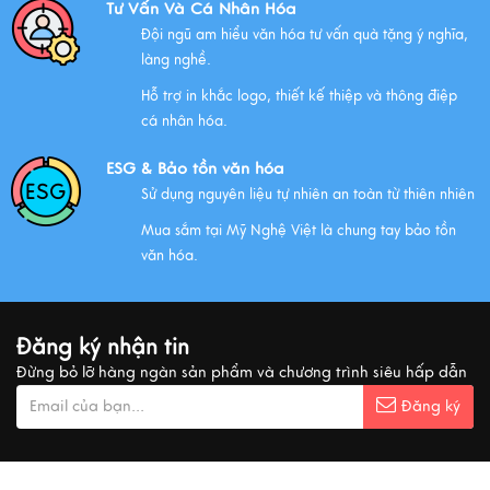
Tư Vấn Và Cá Nhân Hóa
Đội ngũ am hiểu văn hóa tư vấn quà tặng ý nghĩa,
làng nghề.
NHỮNG ĐẶC ĐIỂM CỦA HÀNG THỦ CÔNG MỸ NGHỆ
Hỗ trợ in khắc logo, thiết kế thiệp và thông điệp
Xem thêm
cá nhân hóa.
ESG & Bảo tồn văn hóa
Sử dụng nguyên liệu tự nhiên an toàn từ thiên nhiên
QUÀ VĂN HÓA VIỆT TẶNG KHÁCH QUỐC TẾ
Mua sắm tại Mỹ Nghệ Việt là chung tay bảo tồn
Xem thêm
văn hóa.
MUA QUÀ GÌ KHI ĐẾN VIỆT NAM?
Đăng ký nhận tin
Xem thêm
Đừng bỏ lỡ hàng ngàn sản phẩm và chương trình siêu hấp dẫn
Đăng ký
Ý nghĩa cảnh vật Tranh sơn mài
Xem thêm