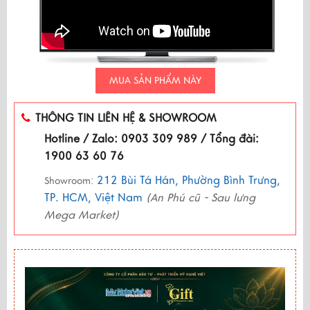
MUA SẢN PHẨM NÀY
THÔNG TIN LIÊN HỆ & SHOWROOM
Hotline / Zalo: 0903 309 989 / Tổng đài:
1900 63 60 76
212 Bùi Tá Hán, Phường Bình Trưng,
Showroom:
TP. HCM, Việt Nam
(An Phú cũ - Sau lưng
Mega Market)