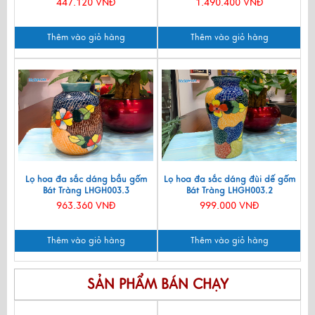
447.120 VNĐ
1.490.400 VNĐ
Thêm vào giỏ hàng
Thêm vào giỏ hàng
Lọ hoa đa sắc dáng bầu gốm
Lọ hoa đa sắc dáng đùi dế gốm
Bát Tràng LHGH003.3
Bát Tràng LHGH003.2
963.360 VNĐ
999.000 VNĐ
Thêm vào giỏ hàng
Thêm vào giỏ hàng
SẢN PHẨM BÁN CHẠY