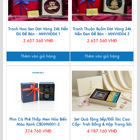
Tranh Hoa Sen Dát Vàng 24k Nền
Tranh Thuận Buồm Dát Vàng 24k
Đỏ Để Bàn - MNVHD04.1
Nền Đen Để Bàn - MNVHD04.3
2.637.360 VNĐ
2.637.360 VNĐ
Thêm vào giỏ hàng
Thêm vào giỏ hàng
Phin Cà Phê Thấp Men Hỏa Biến
Set Quà Tặng Sếp/Đối Tác Cao
Màu Xanh CBGHN001-2
Cấp- Trah Đồng & Hộp Trang Sức
Sơn Mài CBQT004
374.760 VNĐ
4.187.160 VNĐ