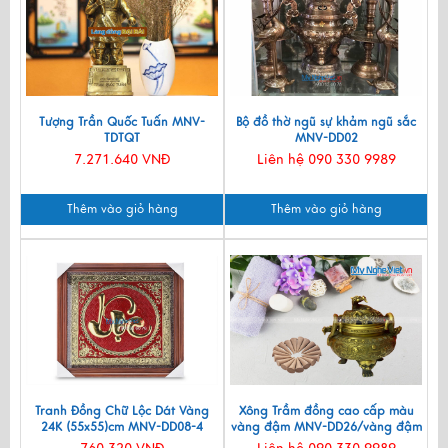
Tượng Trần Quốc Tuấn MNV-
Bộ đồ thờ ngũ sự khảm ngũ sắc
TDTQT
MNV-DD02
7.271.640 VNĐ
Liên hệ 090 330 9989
Thêm vào giỏ hàng
Thêm vào giỏ hàng
Tranh Đồng Chữ Lộc Dát Vàng
Xông Trầm đồng cao cấp màu
24K (55x55)cm MNV-DD08-4
vàng đậm MNV-DD26/vàng đậm