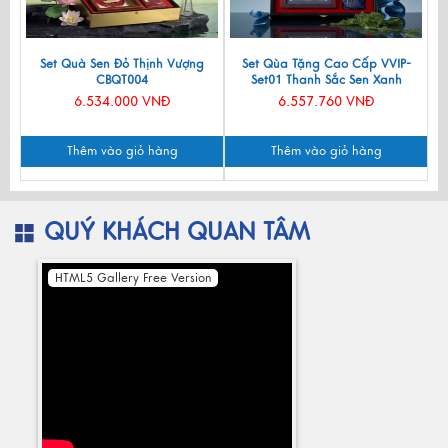
Set Quà Sen Đỏ Thịnh Vượng
Set Qùa Tặng Cao Cấp VVIP-
CBQT004
Set01 Thanh Sắc Sen Xanh
6.534.000 VNĐ
6.557.760 VNĐ
Thêm vào giỏ hàng
Thêm vào giỏ hàng
QUÝ KHÁCH QUAN TÂM
HTML5 Gallery Free Version