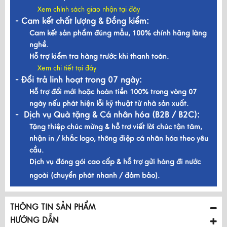
Xem chính sách giao nhận tại đây
- Cam kết chất lượng & Đồng kiểm:
Cam kết sản phẩm đúng mẫu, 100% chính hãng làng
nghề.
Hỗ trợ kiểm tra hàng trước khi thanh toán.
Xem chi tiết tại đây
- Đổi trả linh hoạt trong 07 ngày:
Hỗ trợ đổi mới hoặc hoàn tiền 100% trong vòng 07
ngày nếu phát hiện lỗi kỹ thuật từ nhà sản xuất.
- Dịch vụ Quà tặng & Cá nhân hóa (B2B / B2C):
Tặng thiệp chúc mừng & hỗ trợ viết lời chúc tận tâm,
nhận in / khắc logo, thông điệp cá nhân hóa theo yêu
cầu.
Dịch vụ đóng gói cao cấp & hỗ trợ gửi hàng đi nước
ngoài (chuyển phát nhanh / đảm bảo).
THÔNG TIN SẢN PHẨM
HƯỚNG DẪN