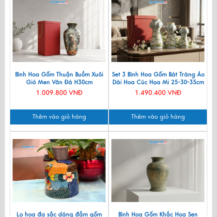
Bình Hoa Gốm Thuận Buồm Xuôi
Set 3 Bình Hoa Gốm Bát Tràng Áo
Gió Men Vân Đá H30cm
Dài Hoa Cúc Họa Mi 25-30-35cm
LHGML01-5
MNV-LHGLH03/3
1.009.800 VNĐ
1.490.400 VNĐ
Thêm vào giỏ hàng
Thêm vào giỏ hàng
Lọ hoa đa sắc dáng đầm gốm
Bình Hoa Gốm Khắc Hoa Sen