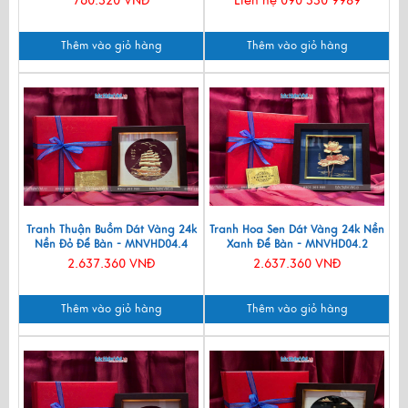
760.320 VNĐ
Liên hệ 090 330 9989
Thêm vào giỏ hàng
Thêm vào giỏ hàng
Tranh Thuận Buồm Dát Vàng 24k
Tranh Hoa Sen Dát Vàng 24k Nền
Nền Đỏ Để Bàn - MNVHD04.4
Xanh Để Bàn - MNVHD04.2
2.637.360 VNĐ
2.637.360 VNĐ
Thêm vào giỏ hàng
Thêm vào giỏ hàng