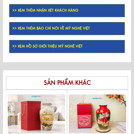
>> XEM THÊM NHẬN XÉT KHÁCH HÀNG
>> XEM THÊM BÁO CHÍ NÓI VỀ MỸ NGHỆ VIỆT
>> XEM HỒ SƠ GIỚI THIỆU MỸ NGHỆ VIỆT
SẢN PHẨM KHÁC