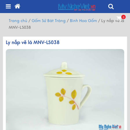
0
Trang chủ
/
Gốm Sứ Bát Tràng
/
Bình Hoa Gốm
/
Ly nắp vẽ lá
MNV-LS038
Ly nắp vẽ lá MNV-LS038