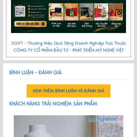
SGIFT -
Thương Hiệu Quà Tặng Doanh Nghiệp Trực Thuộc
CÔNG TY CỔ PHẦN ĐẦU TƯ - PHÁT TRIỂN MỸ NGHỆ VIỆT
BÌNH LUẬN - ĐÁNH GIÁ
XEM THÊM BÌNH LUẬN VÀ ĐÁNH GIÁ
KHÁCH HÀNG TRẢI NGHIỆM SẢN PHẨM