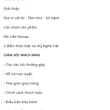
Doanh Nhân
Giới thiệu
Xem thêm
Giá trị cốt lõi - Tầm nhìn - Sứ mệnh
Các nhóm sản phẩm
Hội viên Hawee
5 điểm khác biệt tại Mỹ Nghệ Việt
CHĂM SÓC KHÁCH HÀNG
› Các câu hỏi thường gặp
› Hỗ trợ trực tuyến
› Thời gian giao hàng
› Chính sách thanh toán
› Điều kiện bảo hành