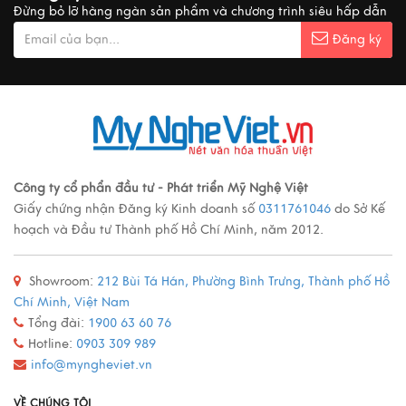
Xem thêm
Đừng bỏ lỡ hàng ngàn sản phẩm và chương trình siêu hấp dẫn
Đăng ký
Ý nghĩa cảnh vật Tranh sơn mài
Xem thêm
Các loại tranh sơn mài nổi tiếng
Công ty cổ phẩn đầu tư - Phát triển Mỹ Nghệ Việt
Giấy chứng nhận Đăng ký Kinh doanh số
0311761046
do Sở Kế
Xem thêm
hoạch và Đầu tư Thành phố Hồ Chí Minh, năm 2012.
Showroom:
212 Bùi Tá Hán, Phường Bình Trưng, Thành phố Hồ
Quy trình sản xuất đồ đồng
Chí Minh, Việt Nam
Xem thêm
Tổng đài:
1900 63 60 76
Hotline:
0903 309 989
info@myngheviet.vn
Mô Hình Thuyền France II - Món Quà Chinh Phục Mọi
VỀ CHÚNG TÔI