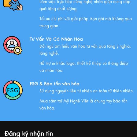
Làm việc trực tiếp cùng nghệ nhân giúp cung cấp
quà tặng chất lượng
Tối ưu chi phí với giải pháp trọn gói mà không qua
Chính Sách Quyền Riêng Tư Tại Mỹ Nghệ Việt
trung gian.
Xem thêm
Tư Vấn Và Cá Nhân Hóa
Đội ngũ am hiểu văn hóa tư vấn quà tặng ý nghĩa,
làng nghề.
NHỮNG ĐẶC ĐIỂM CỦA HÀNG THỦ CÔNG MỸ NGHỆ
Hỗ trợ in khắc logo, thiết kế thiệp và thông điệp
Xem thêm
cá nhân hóa.
ESG & Bảo tồn văn hóa
Sử dụng nguyên liệu tự nhiên an toàn từ thiên nhiên
QUÀ VĂN HÓA VIỆT TẶNG KHÁCH QUỐC TẾ
Mua sắm tại Mỹ Nghệ Việt là chung tay bảo tồn
Xem thêm
văn hóa.
MUA QUÀ GÌ KHI ĐẾN VIỆT NAM?
Đăng ký nhận tin