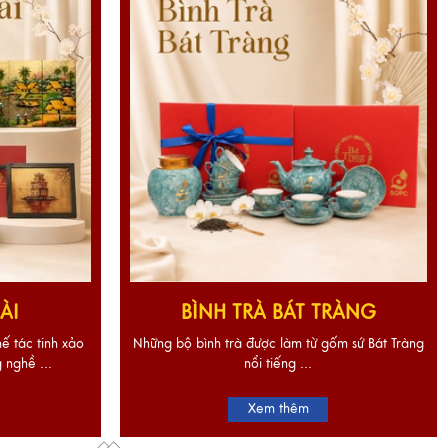
ÀI
BÌNH TRÀ BÁT TRÀNG
ế tác tinh xảo
Những bộ bình trà được làm từ gốm sứ Bát Tràng
 nghề ...
nổi tiếng ...
Xem thêm