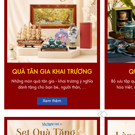
QUÀ TÂN GIA KHAI TRƯƠNG
Q
Những món quà tân gia - khai trương ý nghĩa
Bộ sưu tập qu
dành tặng cho bạn bè, người thân, ...
hóa Việt, 
Xem thêm