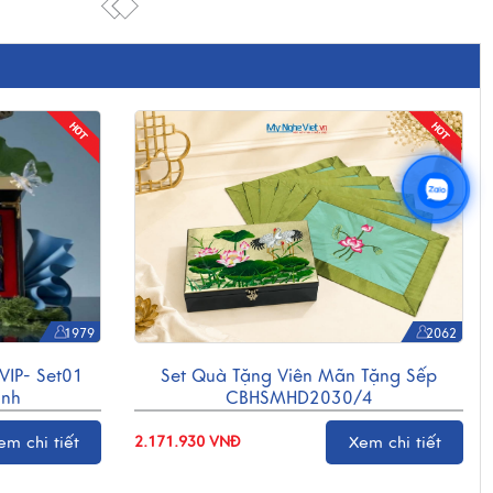
1979
2062
VIP- Set01
Set Quà Tặng Viên Mãn Tặng Sếp
anh
CBHSMHD2030/4
em chi tiết
Xem chi tiết
2.171.930 VNĐ