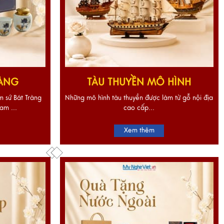
RÀNG
TÀU THUYỀN MÔ HÌNH
 sứ Bát Tràng
Những mô hình tàu thuyền được làm từ gỗ nội địa
am ...
cao cấp...
Xem thêm