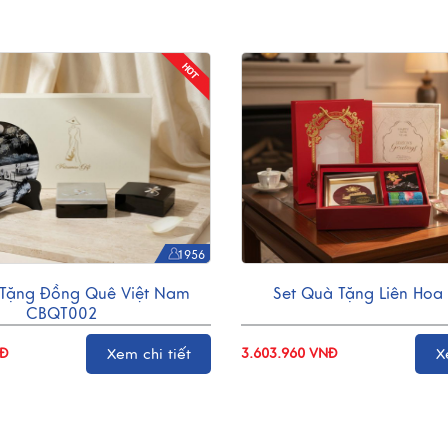
1956
 Tặng Đồng Quê Việt Nam
Set Quà Tặng Liên Hoa
CBQT002
Xem chi tiết
X
NĐ
3.603.960 VNĐ