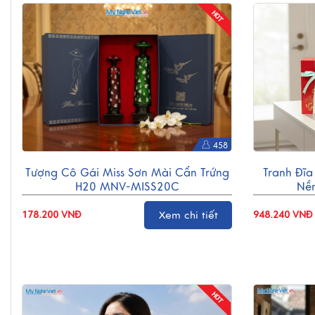
458
Tượng Cô Gái Miss Sơn Mài Cẩn Trứng
Tranh Đĩa
H20 MNV-MISS20C
Nề
Xem chi tiết
178.200 VNĐ
948.240 VNĐ