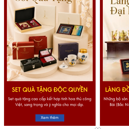
SET QUÀ TẶNG ĐỘC QUYỀN
LÀNG ĐỒ
Set quà tặng cao cấp kết hợp tinh hoa thủ công
Những bộ sản 
Việt, sang trọng và ý nghĩa cho mọi dịp.
Bái (Bắc Ni
Xem thêm