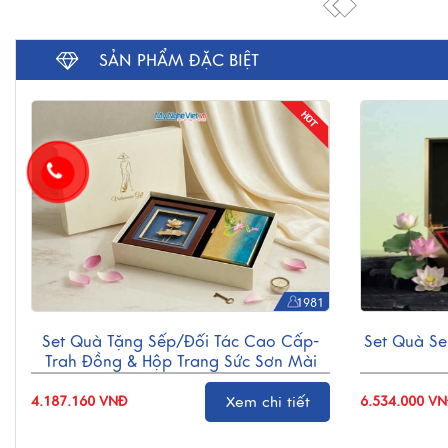
SẢN PHẨM ĐẶC BIỆT
1981
Set Quà Tặng Sếp/Đối Tác Cao Cấp-
Set Quà S
Trah Đồng & Hộp Trang Sức Sơn Mài
CBQT004
Xem chi tiết
4.187.160 VNĐ
6.534.000 V