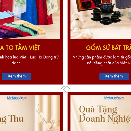
A TƠ TẰM VIỆT
GỐM SỨ BÁT T
nh hoa lụa Việt - Lụa Hà Đông trứ
Những sản phẩm được làm từ gốm
danh
nổi tiếng nhất của Việt N
Xem thêm
Xem thêm