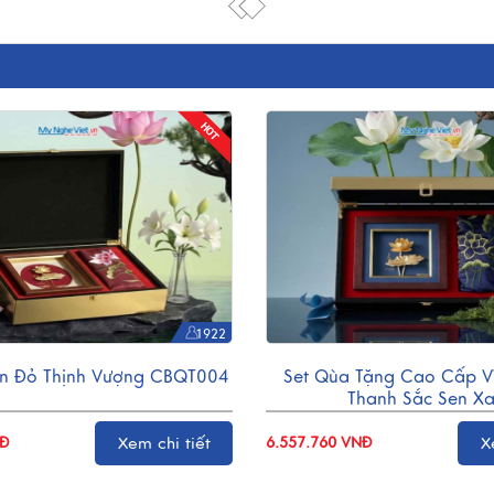
1922
en Đỏ Thịnh Vượng CBQT004
Set Qùa Tặng Cao Cấp V
Thanh Sắc Sen X
Xem chi tiết
X
NĐ
6.557.760 VNĐ