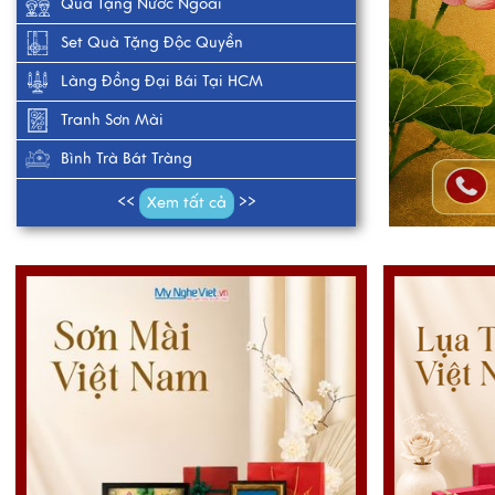
Quà Tặng Nước Ngoài
Set Quà Tặng Độc Quyền
Làng Đồng Đại Bái Tại HCM
Tranh Sơn Mài
Bình Trà Bát Tràng
Xem tất cả
<<
>>