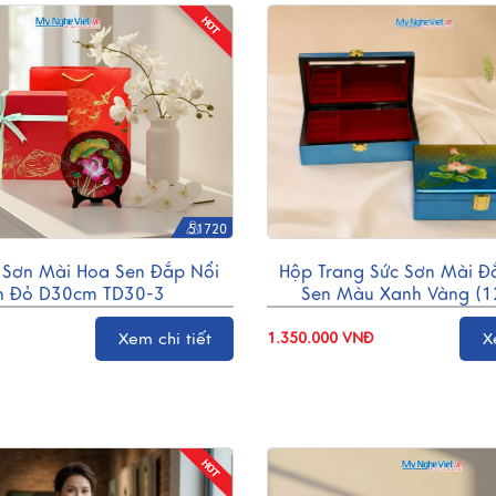
51720
 Sơn Mài Hoa Sen Đắp Nổi
Hộp Trang Sức Sơn Mài Đ
n Đỏ D30cm TD30-3
Sen Màu Xanh Vàng (1
HSMDH1220-1
Xem chi tiết
X
1.350.000 VNĐ