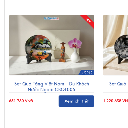
2012
Set Quà Tặng Việt Nam - Du Khách
Set Quà
Nước Ngoài CBQT005
Xem chi tiết
651.780 VNĐ
1.220.638 V