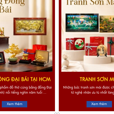
NG ĐẠI BÁI TẠI HCM
TRANH SƠN M
phẩm đồ thờ cúng bằng đồng Đại
Những bức tranh sơn mài được ch
nh) nổi tiếng nghìn năm tuổi ...
từ nghệ nhân ưu tú nhất làng
Xem thêm
Xem thêm