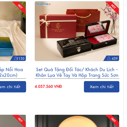
1130
439
ắp Nổi Hoa
Set Quà Tặng Đối Tác/ Khách Du Lịch -
2x20cm)
Khăn Lụa Vẽ Tay Và Hộp Trang Sức Sơn
Mài
em chi tiết
Xem chi tiết
4.057.560 VNĐ