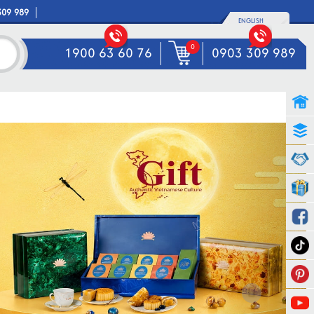
309 989
ENGLISH
0
1900 63 60 76
0903 309 989
Next