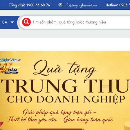
Tổng đài:
1900 63 60 76
info@myngheviet.vn
Hotline:
0903 
T CẢ
evious