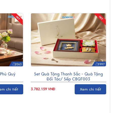
2063
1997
 Phú Quý
Set Quà Tặng Thanh Sắc - Quà Tặng
Đối Tác/ Sếp CBQT003
em chi tiết
Xem chi tiết
3.782.159 VNĐ