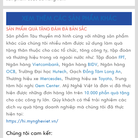
XEM THÊM CÁC SẢN PHẨM KHÁC
SẢN PHẨM QUÀ TẶNG ĐẬM ĐÀ BẢN SẮC
Sản phẩm Tàu thuyền mô hình cùng với những sản phẩm
khác của chúng tôi nhiều năm được sử dụng làm quà
tặng thân thuộc cho các tổ chức, tông công ty, tập đoàn
và thương hiệu trong và ngoài nước như: Tập đoàn
,
FPT
Ngân hàng
, Ngân hàng
, Ngân hàng
Vietcombank
BIDV
, Trường Đại học
, Gạch
,
OCB
Hutech
Đồng Tâm Long An
Thương hiệu xe
, Thương hiệu xe
, Trung
Mercesdes
Toyota
tâm hội nghị
. Mỹ Nghệ Việt là đơn vị đã thực
Gem Center
hiện được những đơn hàng lớn trên
10.000 phần quà tặng
cho các công ty lớn. Qúy khách có thể trải nghiệm các
dịch vụ quà tặng doanh nghiệp mà chúng tôi đã thực
hiện tại:
https://hi.myngheviet.vn/
Chúng tôi cam kết: