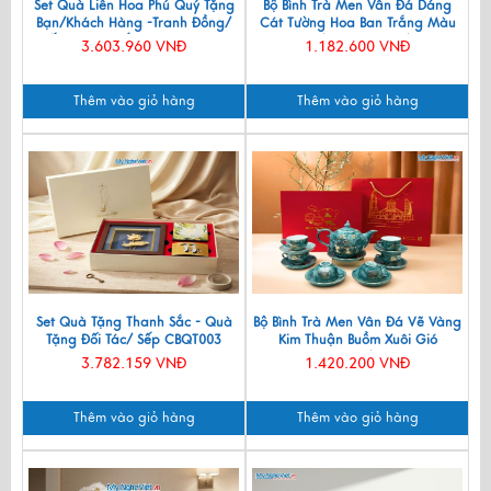
Set Quà Liên Hoa Phú Quý Tặng
Bộ Bình Trà Men Vân Đá Dáng
Bạn/Khách Hàng -Tranh Đồng/
Cát Tường Hoa Ban Trắng Màu
Đế Lót Ly & Cắm Bút CBQT006
Xanh Lam VBT12/8
3.603.960 VNĐ
1.182.600 VNĐ
Thêm vào giỏ hàng
Thêm vào giỏ hàng
Set Quà Tặng Thanh Sắc - Quà
Bộ Bình Trà Men Vân Đá Vẽ Vàng
Tặng Đối Tác/ Sếp CBQT003
Kim Thuận Buồm Xuôi Gió
VBT12/14
3.782.159 VNĐ
1.420.200 VNĐ
Thêm vào giỏ hàng
Thêm vào giỏ hàng