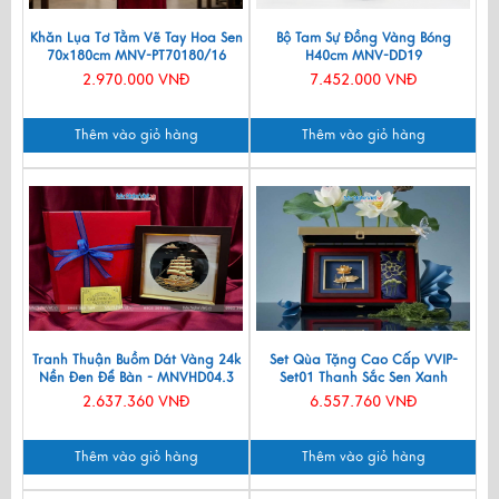
Khăn Lụa Tơ Tằm Vẽ Tay Hoa Sen
Bộ Tam Sự Đồng Vàng Bóng
70x180cm MNV-PT70180/16
H40cm MNV-DD19
2.970.000 VNĐ
7.452.000 VNĐ
Thêm vào giỏ hàng
Thêm vào giỏ hàng
Tranh Thuận Buồm Dát Vàng 24k
Set Qùa Tặng Cao Cấp VVIP-
Nền Đen Để Bàn - MNVHD04.3
Set01 Thanh Sắc Sen Xanh
2.637.360 VNĐ
6.557.760 VNĐ
Thêm vào giỏ hàng
Thêm vào giỏ hàng