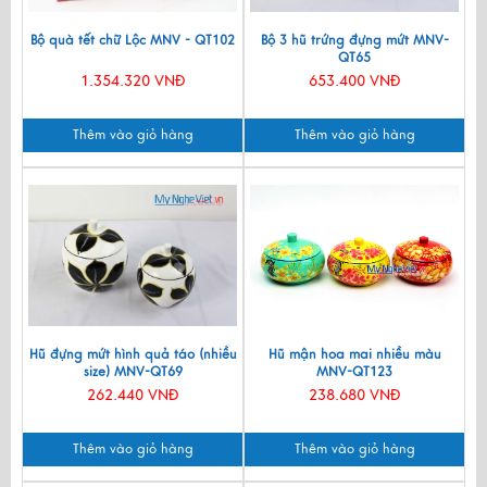
Bộ quà tết chữ Lộc MNV - QT102
Bộ 3 hũ trứng đựng mứt MNV-
QT65
1.354.320 VNĐ
653.400 VNĐ
Thêm vào giỏ hàng
Thêm vào giỏ hàng
Hũ đựng mứt hình quả táo (nhiều
Hũ mận hoa mai nhiều màu
size) MNV-QT69
MNV-QT123
262.440 VNĐ
238.680 VNĐ
Thêm vào giỏ hàng
Thêm vào giỏ hàng