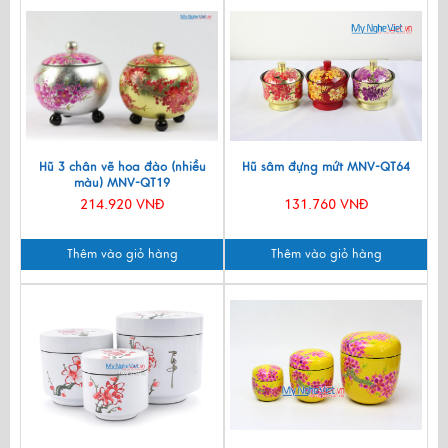
Hũ 3 chân vẽ hoa đào (nhiều
Hũ sâm đựng mứt MNV-QT64
màu) MNV-QT19
214.920 VNĐ
131.760 VNĐ
Thêm vào giỏ hàng
Thêm vào giỏ hàng