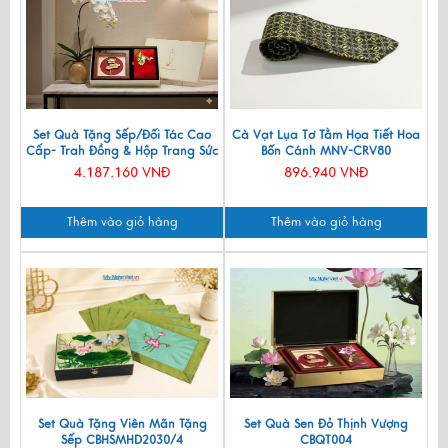
Set Quà Tặng Sếp/Đối Tác Cao
Cà Vạt Lụa Tơ Tằm Họa Tiết Hoa
Cấp- Trah Đồng & Hộp Trang Sức
Bốn Cánh MNV-CRV80
Sơn Mài CBQT004
4.187.160 VNĐ
896.940 VNĐ
Thêm vào giỏ hàng
Thêm vào giỏ hàng
Set Quà Tặng Viên Mãn Tặng
Set Quà Sen Đỏ Thịnh Vượng
Sếp CBHSMHD2030/4
CBQT004