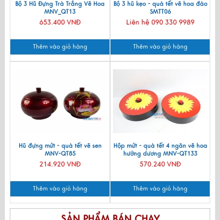
Bộ 3 Hũ Đựng Trà Trắng Vẽ Hoa
Bộ 3 hũ kẹo - quà tết vẽ hoa đào
MNV_QT13
SMTT06
653.400 VNĐ
Liên hệ 090 330 9989
Thêm vào giỏ hàng
Thêm vào giỏ hàng
Hũ đựng mứt - quà tết vẽ sen
Hộp mứt - quà tết 4 ngăn vẽ hoa
MNV-QT85
hướng dương MNV-QT133
214.920 VNĐ
570.240 VNĐ
Thêm vào giỏ hàng
Thêm vào giỏ hàng
SẢN PHẨM BÁN CHẠY