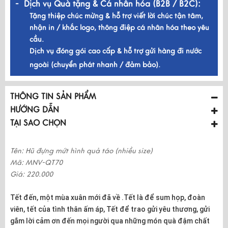
- Dịch vụ Quà tặng & Cá nhân hóa (B2B / B2C):
Tặng thiệp chúc mừng & hỗ trợ viết lời chúc tận tâm,
nhận in / khắc logo, thông điệp cá nhân hóa theo yêu
cầu.
Dịch vụ đóng gói cao cấp & hỗ trợ gửi hàng đi nước
ngoài (chuyển phát nhanh / đảm bảo).
THÔNG TIN SẢN PHẨM
HƯỚNG DẪN
TẠI SAO CHỌN
Tên: Hũ đựng mứt hình quả táo (nhiều size)
Mã: MNV-QT70
Giá: 220.000
Tết đến, một mùa xuân mới đã về .Tết là để sum họp, đoàn
viên, tết của tình thân ấm áp, Tết để trao gửi yêu thương, gửi
gắm lời cảm ơn đến mọi người qua những món quà đậm chất