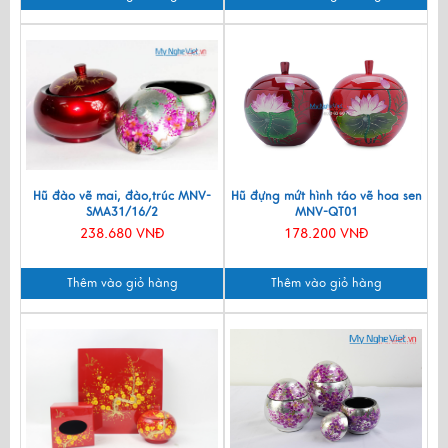
Hũ đào vẽ mai, đào,trúc MNV-
Hũ đựng mứt hình táo vẽ hoa sen
SMA31/16/2
MNV-QT01
238.680 VNĐ
178.200 VNĐ
Thêm vào giỏ hàng
Thêm vào giỏ hàng