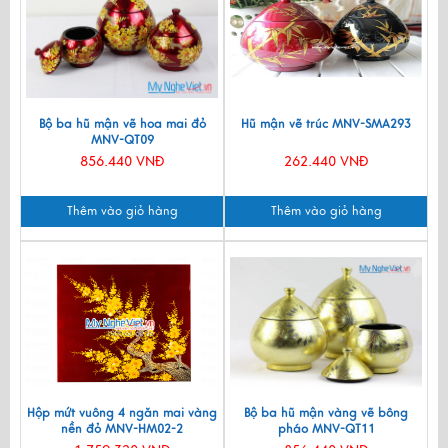
Bộ ba hũ mận vẽ hoa mai đỏ
Hũ mận vẽ trúc MNV-SMA293
MNV-QT09
856.440 VNĐ
262.440 VNĐ
Thêm vào giỏ hàng
Thêm vào giỏ hàng
Hộp mứt vuông 4 ngăn mai vàng
Bộ ba hũ mận vàng vẽ bông
nền đỏ MNV-HM02-2
pháo MNV-QT11