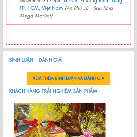
212 Bùi Tá Hán, Phường Bình Trưng,
Showroom:
TP. HCM, Việt Nam
(An Phú cũ - Sau lưng
Mega Market)
BÌNH LUẬN - ĐÁNH GIÁ
XEM THÊM BÌNH LUẬN VÀ ĐÁNH GIÁ
KHÁCH HÀNG TRẢI NGHIỆM SẢN PHẨM