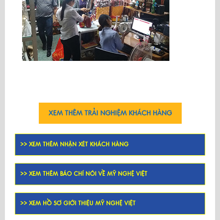
XEM THÊM TRẢI NGHIỆM KHÁCH HÀNG
>> XEM THÊM NHẬN XÉT KHÁCH HÀNG
>> XEM THÊM BÁO CHÍ NÓI VỀ MỸ NGHỆ VIỆT
>> XEM HỒ SƠ GIỚI THIỆU MỸ NGHỆ VIỆT