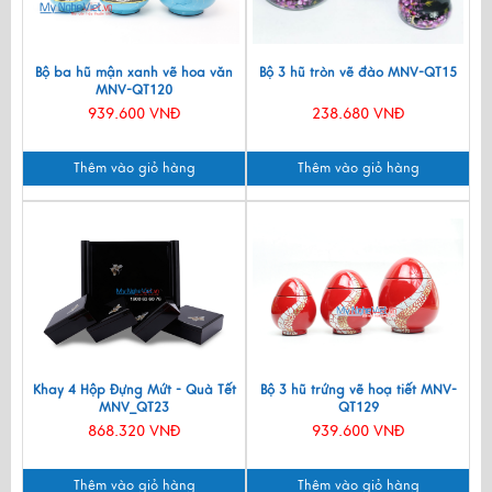
Bộ ba hũ mận xanh vẽ hoa văn
Bộ 3 hũ tròn vẽ đào MNV-QT15
MNV-QT120
939.600 VNĐ
238.680 VNĐ
Thêm vào giỏ hàng
Thêm vào giỏ hàng
Khay 4 Hộp Đựng Mứt - Quà Tết
Bộ 3 hũ trứng vẽ hoạ tiết MNV-
MNV_QT23
QT129
868.320 VNĐ
939.600 VNĐ
Thêm vào giỏ hàng
Thêm vào giỏ hàng