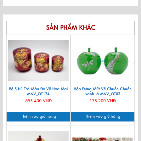
SẢN PHẨM KHÁC
Bộ 3 Hũ Trà Màu Đỏ Vẽ Hoa Mai
Hộp Đựng Mứt Vẽ Chuồn Chuồn
MNV_QT17A
xanh lá MNV_QT03
653.400 VNĐ
178.200 VNĐ
Thêm vào giỏ hàng
Thêm vào giỏ hàng