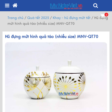
0
Trang chủ
/
Quà tết 2025
/
Khay - hũ đựng mứt tết
/
Hũ đựng
mứt hình quả táo (nhiều size) MNV-QT70
Hũ đựng mứt hình quả táo (nhiều size) MNV-QT70