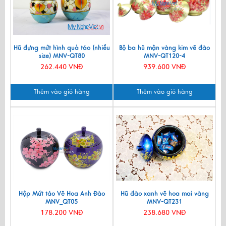
Hũ đựng mứt hình quả táo (nhiều
Bộ ba hũ mận vàng kim vẽ đào
size) MNV-QT80
MNV-QT120-4
262.440 VNĐ
939.600 VNĐ
Thêm vào giỏ hàng
Thêm vào giỏ hàng
Hộp Mứt táo Vẽ Hoa Anh Đào
Hũ đào xanh vẽ hoa mai vàng
MNV_QT05
MNV-QT231
178.200 VNĐ
238.680 VNĐ