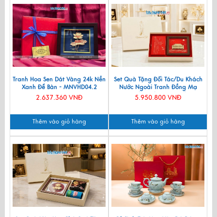
Tranh Hoa Sen Dát Vàng 24k Nền
Set Quà Tặng Đối Tác/Du Khách
Xanh Để Bàn - MNVHD04.2
Nước Ngoài Tranh Đồng Mạ
Vàng 24k & Hộp Trang Sức Sơn
2.637.360 VNĐ
5.950.800 VNĐ
Mài CBQT006/2
Thêm vào giỏ hàng
Thêm vào giỏ hàng