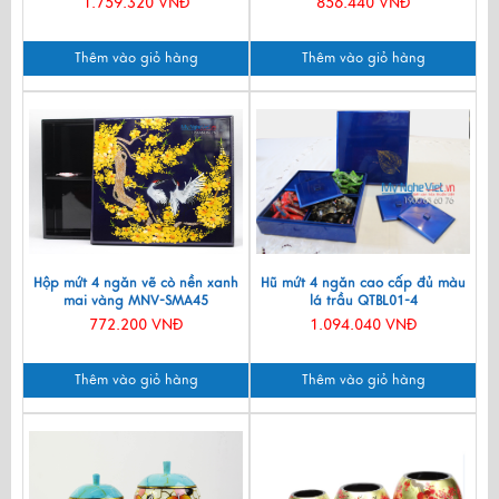
1.759.320 VNĐ
856.440 VNĐ
Thêm vào giỏ hàng
Thêm vào giỏ hàng
Hộp mứt 4 ngăn vẽ cò nền xanh
Hũ mứt 4 ngăn cao cấp đủ màu
mai vàng MNV-SMA45
lá trầu QTBL01-4
772.200 VNĐ
1.094.040 VNĐ
Thêm vào giỏ hàng
Thêm vào giỏ hàng