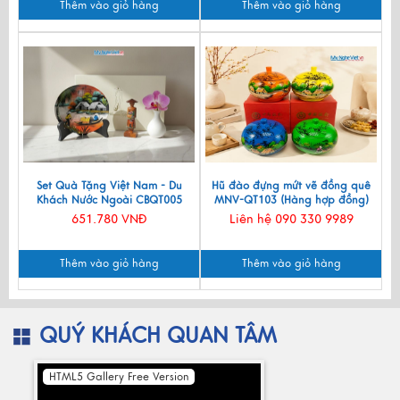
Thêm vào giỏ hàng
Thêm vào giỏ hàng
Set Quà Tặng Việt Nam - Du
Hũ đào đựng mứt vẽ đồng quê
Khách Nước Ngoài CBQT005
MNV-QT103 (Hàng hợp đồng)
651.780 VNĐ
Liên hệ 090 330 9989
Thêm vào giỏ hàng
Thêm vào giỏ hàng
QUÝ KHÁCH QUAN TÂM
HTML5 Gallery Free Version