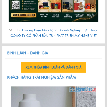
SGIFT -
Thương Hiệu Quà Tặng Doanh Nghiệp Trực Thuộc
CÔNG TY CỔ PHẦN ĐẦU TƯ - PHÁT TRIỂN MỸ NGHỆ VIỆT
BÌNH LUẬN - ĐÁNH GIÁ
XEM THÊM BÌNH LUẬN VÀ ĐÁNH GIÁ
KHÁCH HÀNG TRẢI NGHIỆM SẢN PHẨM