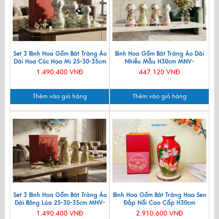
Set 3 Bình Hoa Gốm Bát Tràng Áo
Bình Hoa Gốm Bát Tràng Áo Dài
Dài Hoa Cúc Họa Mi 25-30-35cm
Nhiều Mẫu H30cm MNV-
MNV-LHGLH03/3
LHGLH03
1.490.400 VNĐ
447.120 VNĐ
Thêm vào giỏ hàng
Thêm vào giỏ hàng
Set 3 Bình Hoa Gốm Bát Tràng Áo
Bình Hoa Gốm Bát Tràng Hoa Sen
Dài Bông Lúa 25-30-35cm MNV-
Đắp Nổi Cao Cấp H30cm
LHGLH03/4
LHGML01-4
1.490.400 VNĐ
2.910.600 VNĐ