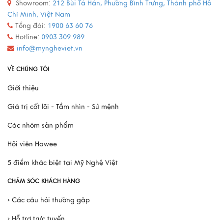
Showroom:
212 Bùi Tá Hán, Phường Bình Trưng, Thành phố Hồ
Quy trình sản xuất đồ đồng
Chí Minh, Việt Nam
Xem thêm
Tổng đài:
1900 63 60 76
Hotline:
0903 309 989
info@myngheviet.vn
Mô Hình Thuyền France II - Món Quà Chinh Phục Mọi
VỀ CHÚNG TÔI
Doanh Nhân
Giới thiệu
Xem thêm
Giá trị cốt lõi - Tầm nhìn - Sứ mệnh
Các nhóm sản phẩm
Hội viên Hawee
5 điểm khác biệt tại Mỹ Nghệ Việt
CHĂM SÓC KHÁCH HÀNG
› Các câu hỏi thường gặp
› Hỗ trợ trực tuyến