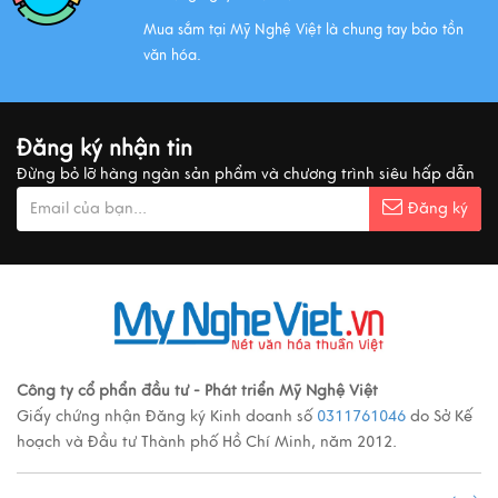
Mua sắm tại Mỹ Nghệ Việt là chung tay bảo tồn
Xem thêm
văn hóa.
MUA QUÀ GÌ KHI ĐẾN VIỆT NAM?
Đăng ký nhận tin
Xem thêm
Đừng bỏ lỡ hàng ngàn sản phẩm và chương trình siêu hấp dẫn
Đăng ký
Ý nghĩa cảnh vật Tranh sơn mài
Xem thêm
Các loại tranh sơn mài nổi tiếng
Công ty cổ phẩn đầu tư - Phát triển Mỹ Nghệ Việt
Giấy chứng nhận Đăng ký Kinh doanh số
0311761046
do Sở Kế
Xem thêm
hoạch và Đầu tư Thành phố Hồ Chí Minh, năm 2012.