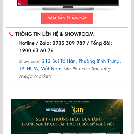
MUA SẢN PHẨM NÀY
THÔNG TIN LIÊN HỆ & SHOWROOM
Hotline / Zalo: 0903 309 989 / Tổng đài:
1900 63 60 76
212 Bùi Tá Hán, Phường Bình Trưng,
Showroom:
TP. HCM, Việt Nam
(An Phú cũ - Sau lưng
Mega Market)