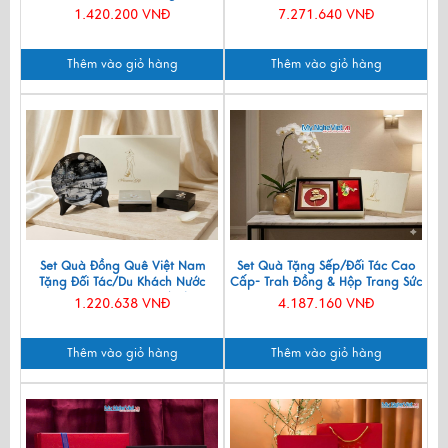
BTV11
1.420.200 VNĐ
7.271.640 VNĐ
Thêm vào giỏ hàng
Thêm vào giỏ hàng
Set Quà Đồng Quê Việt Nam
Set Quà Tặng Sếp/Đối Tác Cao
Tặng Đối Tác/Du Khách Nước
Cấp- Trah Đồng & Hộp Trang Sức
Ngoài - Đĩa Sơn Mài/ Hộp
Sơn Mài CBQT004
1.220.638 VNĐ
4.187.160 VNĐ
Namecard & Đế Lót Ly Sơn Mài
CBQT002
Thêm vào giỏ hàng
Thêm vào giỏ hàng