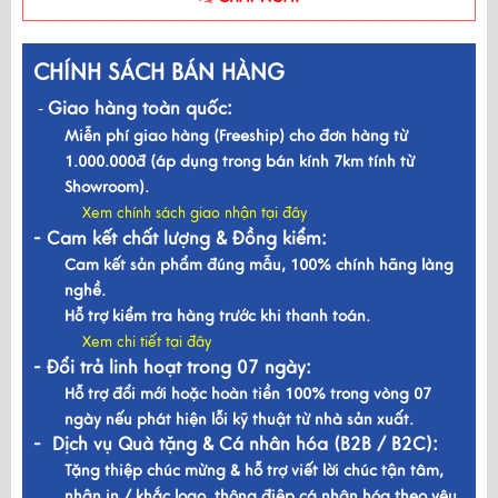
CHÍNH SÁCH BÁN HÀNG
Giao hàng toàn quốc:
-
Miễn phí giao hàng (Freeship) cho đơn hàng từ
1.000.000đ (áp dụng trong bán kính 7km tính từ
Showroom).
Xem chính sách giao nhận tại đây
- Cam kết chất lượng & Đồng kiểm:
Cam kết sản phẩm đúng mẫu, 100% chính hãng làng
nghề.
Hỗ trợ kiểm tra hàng trước khi thanh toán.
Xem chi tiết tại đây
- Đổi trả linh hoạt trong 07 ngày:
Hỗ trợ đổi mới hoặc hoàn tiền 100% trong vòng 07
ngày nếu phát hiện lỗi kỹ thuật từ nhà sản xuất.
- Dịch vụ Quà tặng & Cá nhân hóa (B2B / B2C):
Tặng thiệp chúc mừng & hỗ trợ viết lời chúc tận tâm,
nhận in / khắc logo, thông điệp cá nhân hóa theo yêu