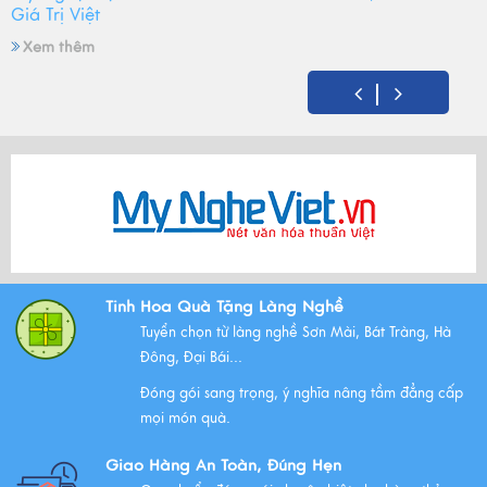
Giá Trị Việt
Xem thêm
Mỹ Nghệ Việt tròn 14 tuổi - Hành trình gìn giữ hồn Việt
và mùa sinh nhật đong đầy yêu thương
Xem thêm
Bộ Tam Sự Là Gì ? Bộ Tam Sự Có Ý Nghĩa Như Thế Nào
Tinh Hoa Quà Tặng Làng Nghề
Trong Văn Hóa Thờ Cúng?
Tuyển chọn từ làng nghề Sơn Mài, Bát Tràng, Hà
Xem thêm
Đông, Đại Bái...
Đóng gói sang trọng, ý nghĩa nâng tầm đẳng cấp
mọi món quà.
Những Lưu Ý Khi Tặng Quà Tân Gia Nhà Mới
Giao Hàng An Toàn, Đúng Hẹn
Xem thêm