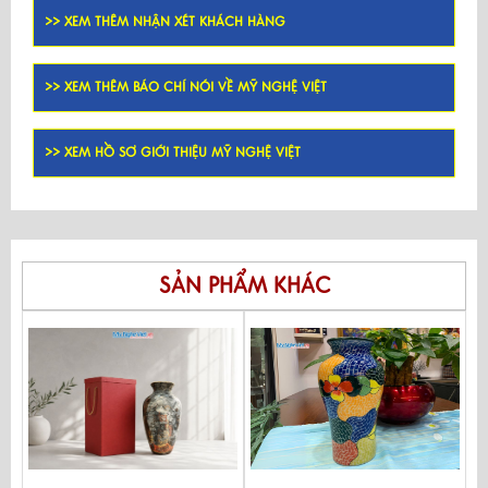
>> XEM THÊM NHẬN XÉT KHÁCH HÀNG
>> XEM THÊM BÁO CHÍ NÓI VỀ MỸ NGHỆ VIỆT
>> XEM HỒ SƠ GIỚI THIỆU MỸ NGHỆ VIỆT
SẢN PHẨM KHÁC