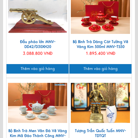
Đầu pháo lớn MNV-
Bộ Bình Trà Dáng Cát Tường Vẽ
DD42/D30XH20
Vàng Kim 500ml MNV-TS50
3.088.800 VNĐ
1.895.400 VNĐ
Thêm vào giỏ hàng
Thêm vào giỏ hàng
Bộ Bình Trà Men Vân Đá Vẽ Vàng
Tượng Trần Quốc Tuấn MNV-
Kim Mã Đáo Thành Công MNV-
TDTQT