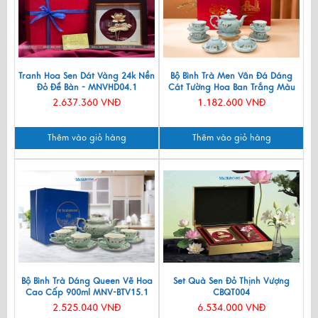
Tranh Hoa Sen Dát Vàng 24k Nền
Bộ Bình Trà Men Vân Đá Dáng
Đỏ Để Bàn - MNVHD04.1
Cát Tường Hoa Ban Trắng Màu
Xanh Lam VBT12/8
2.637.360 VNĐ
1.182.600 VNĐ
Thêm vào giỏ hàng
Thêm vào giỏ hàng
Bộ Bình Trà Dáng Queen Vẽ Hoa
Set Quà Sen Đỏ Thịnh Vượng
Cao Cấp 900ml MNV-BTV15.1
CBQT004
2.525.040 VNĐ
6.534.000 VNĐ