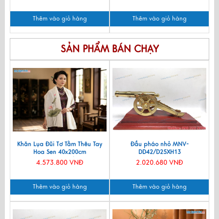
Thêm vào giỏ hàng
Thêm vào giỏ hàng
SẢN PHẨM BÁN CHẠY
Khăn Lụa Đũi Tơ Tằm Thêu Tay
Đầu pháo nhỏ MNV-
Hoa Sen 40x200cm
DD42/D25XH13
KLNC40200/10
4.573.800 VNĐ
2.020.680 VNĐ
Thêm vào giỏ hàng
Thêm vào giỏ hàng