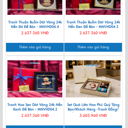
Tranh Thuận Buồm Dát Vàng 24k
Tranh Thuận Buồm Dát Vàng 24k
Nền Đỏ Để Bàn - MNVHD04.4
Nền Đen Để Bàn - MNVHD04.3
2.637.360 VNĐ
2.637.360 VNĐ
Thêm vào giỏ hàng
Thêm vào giỏ hàng
Tranh Hoa Sen Dát Vàng 24k Nền
Set Quà Liên Hoa Phú Quý Tặng
Xanh Để Bàn - MNVHD04.2
Bạn/Khách Hàng -Tranh Đồng/
Đế Lót Ly & Cắm Bút CBQT006
2.637.360 VNĐ
3.603.960 VNĐ