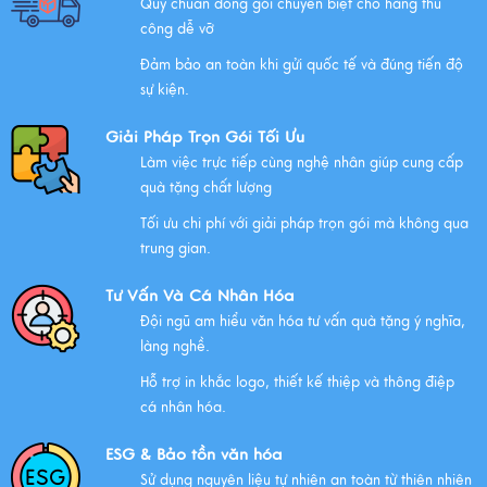
Quy chuẩn đóng gói chuyên biệt cho hàng thủ
công dễ vỡ
Đảm bảo an toàn khi gửi quốc tế và đúng tiến độ
Chúc mừng chị Nguyễn Thị Nhựt Phượng - giám đốc
sự kiện.
công ty chính thức gia nhập Hawee
Giải Pháp Trọn Gói Tối Ưu
Xem thêm
Làm việc trực tiếp cùng nghệ nhân giúp cung cấp
quà tặng chất lượng
Tối ưu chi phí với giải pháp trọn gói mà không qua
Chính Sách Quyền Riêng Tư Tại Mỹ Nghệ Việt
trung gian.
Xem thêm
Tư Vấn Và Cá Nhân Hóa
Đội ngũ am hiểu văn hóa tư vấn quà tặng ý nghĩa,
làng nghề.
NHỮNG ĐẶC ĐIỂM CỦA HÀNG THỦ CÔNG MỸ NGHỆ
Hỗ trợ in khắc logo, thiết kế thiệp và thông điệp
Xem thêm
cá nhân hóa.
ESG & Bảo tồn văn hóa
Sử dụng nguyên liệu tự nhiên an toàn từ thiên nhiên
QUÀ VĂN HÓA VIỆT TẶNG KHÁCH QUỐC TẾ