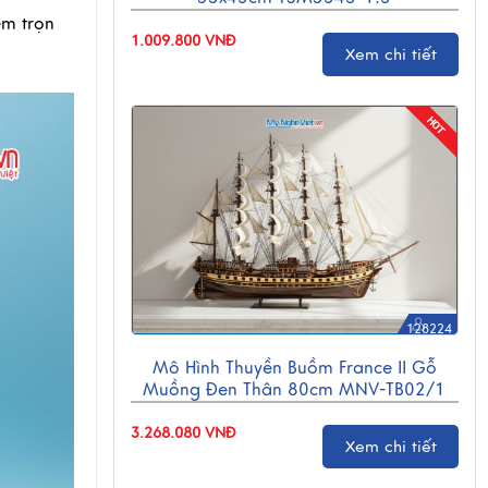
ệm trọn
1.009.800 VNĐ
Xem chi tiết
128224
Mô Hình Thuyền Buồm France II Gỗ
Muồng Đen Thân 80cm MNV-TB02/1
3.268.080 VNĐ
Xem chi tiết