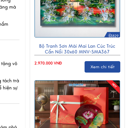
 dáng mà
phẩm
53829
Bộ Tranh Sơn Mài Mai Lan Cúc Trúc
Cẩn Nổi 30x60 MNV-SMA367
 tặng vô
2.970.000 VNĐ
Xem chi tiết
 tách trà
 hiện sự
hám phá