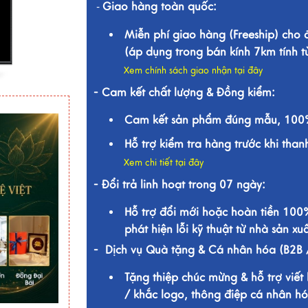
Giao hàng toàn quốc:
-
Miễn phí giao hàng (Freeship) cho
(áp dụng trong bán kính 7km tính 
Xem chính sách giao nhận tại đây
- Cam kết chất lượng & Đồng kiểm:
Cam kết sản phẩm đúng mẫu, 100%
Hỗ trợ kiểm tra hàng trước khi than
Xem chi tiết tại đây
- Đổi trả linh hoạt trong 07 ngày:
Hỗ trợ đổi mới hoặc hoàn tiền 100
phát hiện lỗi kỹ thuật từ nhà sản xuấ
- Dịch vụ Quà tặng & Cá nhân hóa (B2B 
Tặng thiệp chúc mừng & hỗ trợ viết 
/ khắc logo, thông điệp cá nhân hó