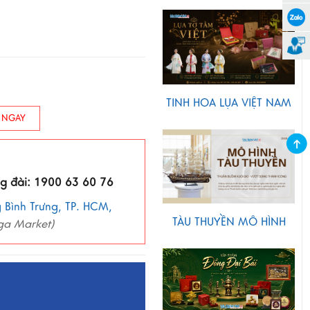
TINH HOA LỤA VIỆT NAM
 NGAY
ng đài: 1900 63 60 76
 Bình Trưng, TP. HCM,
TÀU THUYỀN MÔ HÌNH
ga Market)