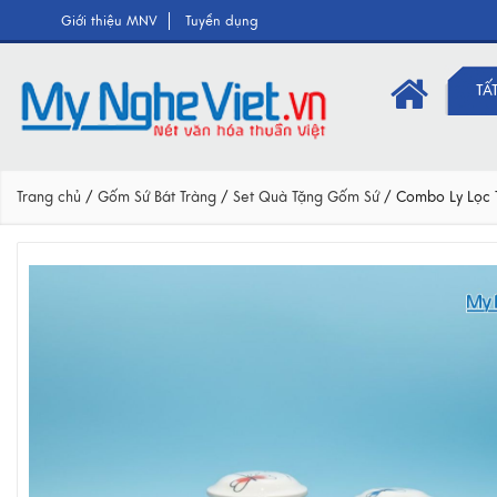
Giới thiệu MNV
Tuyển dụng
TẤ
Trang chủ
/
Gốm Sứ Bát Tràng
/
Set Quà Tặng Gốm Sứ
/
Combo Ly Lọc 