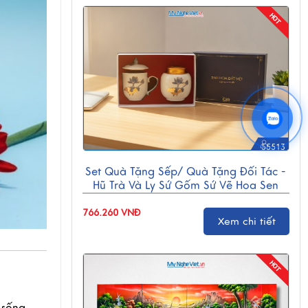
55513
Set Quà Tặng Sếp/ Quà Tặng Đối Tác -
Hũ Trà Và Ly Sứ Gốm Sứ Vẽ Hoa Sen
CBG001
766.260 VNĐ
Xem chi tiết
 sống