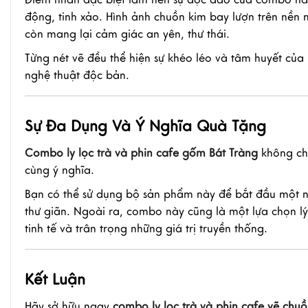
động, tinh xảo. Hình ảnh chuồn kim bay lượn trên nền
còn mang lại cảm giác an yên, thư thái.
Từng nét vẽ đều thể hiện sự khéo léo và tâm huyết của
nghệ thuật độc bản.
Sự Đa Dụng Và Ý Nghĩa Quà Tặng
Combo ly lọc trà và phin cafe gốm Bát Tràng
không ch
cùng ý nghĩa.
Bạn có thể sử dụng bộ sản phẩm này để bắt đầu một ng
thư giãn. Ngoài ra, combo này cũng là một lựa chọn lý
tinh tế và trân trọng những giá trị truyền thống.
Kết Luận
Hãy sở hữu ngay
combo ly lọc trà và phin cafe vẽ chu