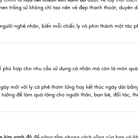
 men trắng sứ không chỉ tạo nên vẻ đẹp thanh thoát, duyên
 người nghệ nhân, biến mỗi chiếc ly và phin thành một tác 
ỉ phù hợp cho nhu cầu sử dụng cá nhân mà còn là món quà
ày mới với ly cà phê thơm lừng hay kết thúc ngày dài bằng
 tưởng để làm quà tặng cho người thân, bạn bè, đối tác, thể
ồn kim xanh đỏ
để nâng tầm phong cách sống của bạn và k