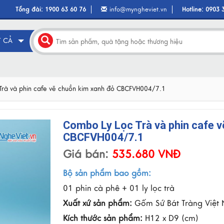
Tổng đài:
1900 63 60 76
info@myngheviet.vn
Hotline:
0903 
T CẢ
Trà và phin cafe vẽ chuồn kim xanh đỏ CBCFVH004/7.1
Combo Ly Lọc Trà và phin cafe 
CBCFVH004/7.1
Giá bán:
535.680 VNĐ
Bộ sản phẩm bao gồm:
01 phin cà phê + 01 ly lọc trà
Xuất xứ sản phẩm:
Gốm Sứ Bát Tràng Việt
Kích thước sản phẩm:
H12 x D9 (cm)