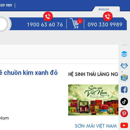
309 989
ENGLISH
0
1900 63 60 76
090 330 9989
vẽ chuồn kim xanh đỏ
HỆ SINH THÁI LÀNG NGHỀ
 Nam
SƠN MÀI VIỆT NAM