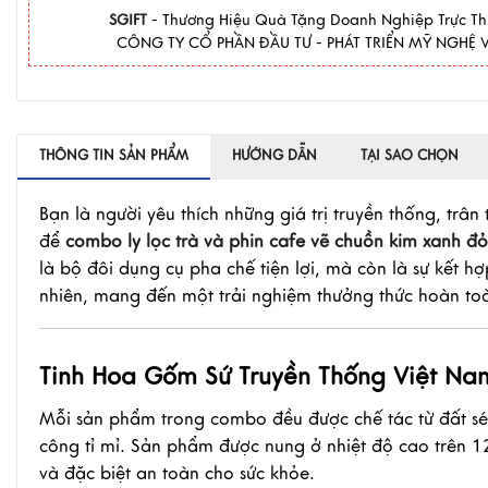
SGIFT
- Thương Hiệu Quà Tặng Doanh Nghiệp Trực T
CÔNG TY CỔ PHẦN ĐẦU TƯ - PHÁT TRIỂN MỸ NGHỆ V
THÔNG TIN SẢN PHẨM
HƯỚNG DẪN
TẠI SAO CHỌN
Bạn là người yêu thích những giá trị truyền thống, trâ
để
combo ly lọc trà và phin cafe vẽ chuồn kim xanh đỏ
là bộ đôi dụng cụ pha chế tiện lợi, mà còn là sự kết h
nhiên, mang đến một trải nghiệm thưởng thức hoàn toà
Tinh Hoa Gốm Sứ Truyền Thống Việt Na
Mỗi sản phẩm trong combo đều được chế tác từ đất sét 
công tỉ mỉ. Sản phẩm được nung ở nhiệt độ cao trên 
và đặc biệt an toàn cho sức khỏe.