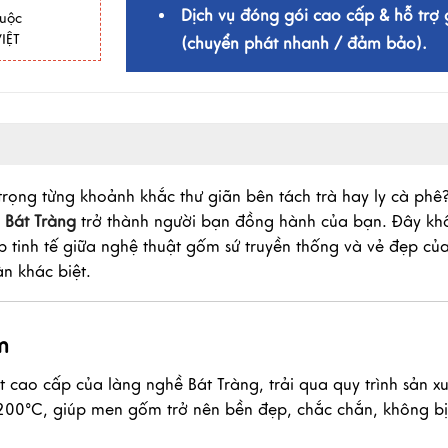
Dịch vụ đóng gói cao cấp & hỗ trợ 
huộc
IỆT
(chuyển phát nhanh / đảm bảo).
n trọng từng khoảnh khắc thư giãn bên tách trà hay ly cà phê
 Bát Tràng
trở thành người bạn đồng hành của bạn. Đây kh
ợp tinh tế giữa nghệ thuật gốm sứ truyền thống và vẻ đẹp của
n khác biệt.
m
cao cấp của làng nghề Bát Tràng, trải qua quy trình sản xu
1200°C, giúp men gốm trở nên bền đẹp, chắc chắn, không bị