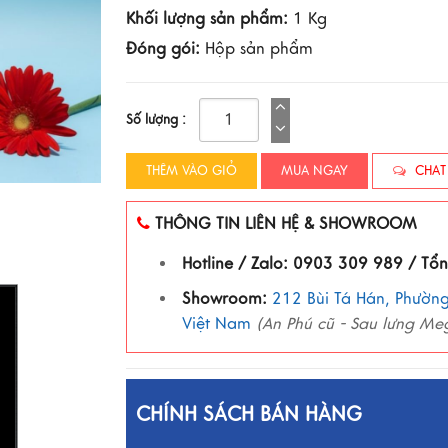
Khối lượng sản phẩm:
1 Kg
Đóng gói:
Hộp sản phẩm
Số lượng :
THÊM VÀO GIỎ
MUA NGAY
CHAT
THÔNG TIN LIÊN HỆ & SHOWROOM
Hotline / Zalo: 0903 309 989 / Tổ
Showroom:
212 Bùi Tá Hán, Phường
Việt Nam
(An Phú cũ - Sau lưng Me
CHÍNH SÁCH BÁN HÀNG