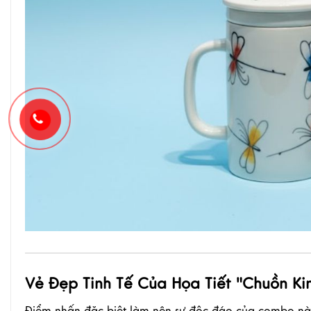
Vẻ Đẹp Tinh Tế Của Họa Tiết "Chuồn Ki
Điểm nhấn đặc biệt làm nên sự độc đáo của combo nà