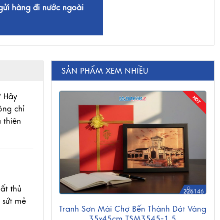
gửi hàng đi nước ngoài
SẢN PHẨM XEM NHIỀU
? Hãy
ông chỉ
 thiên
ất thủ
226146
 sứt mẻ
Tranh Sơn Mài Chợ Bến Thành Dát Vàng
35x45cm TSM3545-1.5