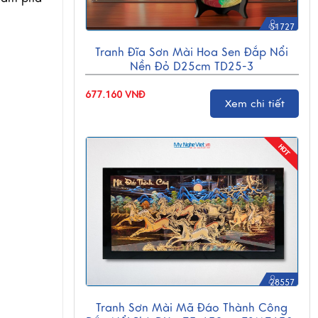
51727
Tranh Đĩa Sơn Mài Hoa Sen Đắp Nổi
Nền Đỏ D25cm TD25-3
677.160 VNĐ
Xem chi tiết
28557
Tranh Sơn Mài Mã Đáo Thành Công