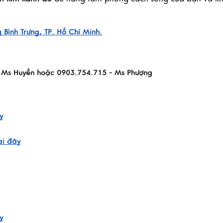
 Bình Trưng, TP. Hồ Chí Minh.
- Ms Huyền hoặc 0903.754.715 - Ms Phượng
y
ại đây
y