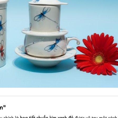
m"
y chính là
họa tiết chuồn kim xanh đỏ
được vẽ tay một cách