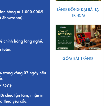
LÀNG ĐỒNG ĐẠI BÁI TẠI
 đơn hàng từ 1.000.000đ
TP.HCM
từ Showroom).
 chính hãng làng nghề.
h toán.
GỐM BÁT TRÀNG
% trong vòng 07 ngày nếu
t.
/ B2C):
lời chúc tận tâm, nhận in
a theo yêu cầu.