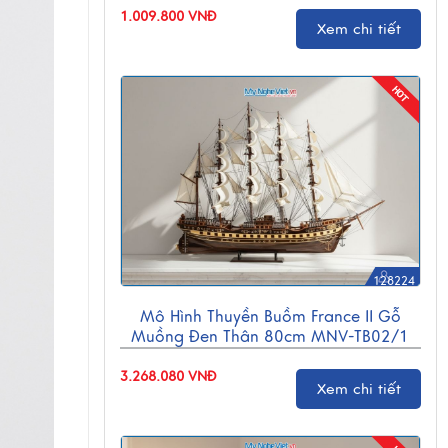
1.009.800 VNĐ
Xem chi tiết
128224
Mô Hình Thuyền Buồm France II Gỗ
Muồng Đen Thân 80cm MNV-TB02/1
3.268.080 VNĐ
Xem chi tiết