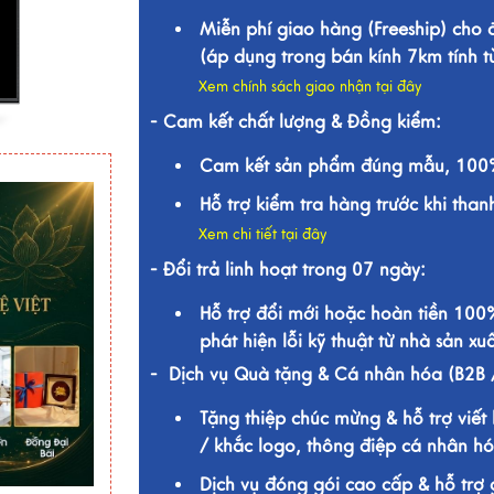
Miễn phí giao hàng (Freeship) cho
(áp dụng trong bán kính 7km tính 
Xem chính sách giao nhận tại đây
- Cam kết chất lượng & Đồng kiểm:
Cam kết sản phẩm đúng mẫu, 100%
Hỗ trợ kiểm tra hàng trước khi than
Xem chi tiết tại đây
- Đổi trả linh hoạt trong 07 ngày:
Hỗ trợ đổi mới hoặc hoàn tiền 100
phát hiện lỗi kỹ thuật từ nhà sản xuấ
- Dịch vụ Quà tặng & Cá nhân hóa (B2B 
Tặng thiệp chúc mừng & hỗ trợ viết 
/ khắc logo, thông điệp cá nhân hó
Dịch vụ đóng gói cao cấp & hỗ trợ 