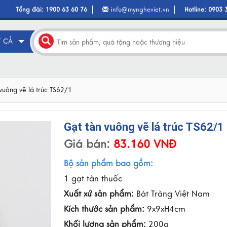
Tổng đài:
1900 63 60 76
info@myngheviet.vn
Hotline:
0903 
T CẢ
vuông vẽ lá trúc TS62/1
Gạt tàn vuông vẽ lá trúc TS62/1
Giá bán:
83.160 VNĐ
Bộ sản phẩm bao gồm:
1 gạt tàn thuốc
Xuất xứ sản phẩm:
Bát Tràng Việt Nam
Kích thước sản phẩm:
9x9xH4cm
Khối lượng sản phẩm:
200g