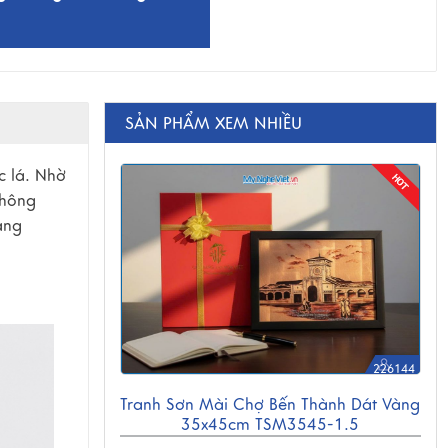
SẢN PHẨM XEM NHIỀU
c lá. Nhờ
không
ang
226144
Tranh Sơn Mài Chợ Bến Thành Dát Vàng
35x45cm TSM3545-1.5