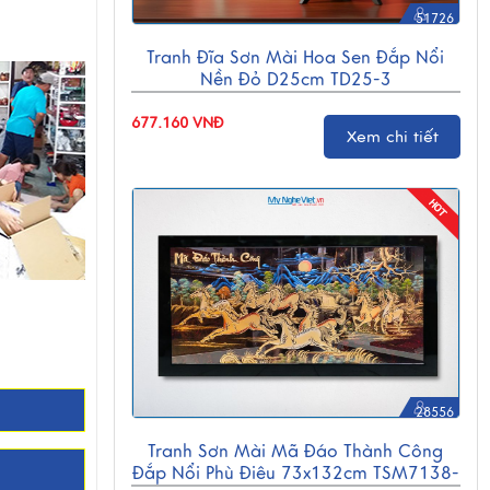
51726
Tranh Đĩa Sơn Mài Hoa Sen Đắp Nổi
Nền Đỏ D25cm TD25-3
677.160 VNĐ
Xem chi tiết
28556
Tranh Sơn Mài Mã Đáo Thành Công
Đắp Nổi Phù Điêu 73x132cm TSM7138-