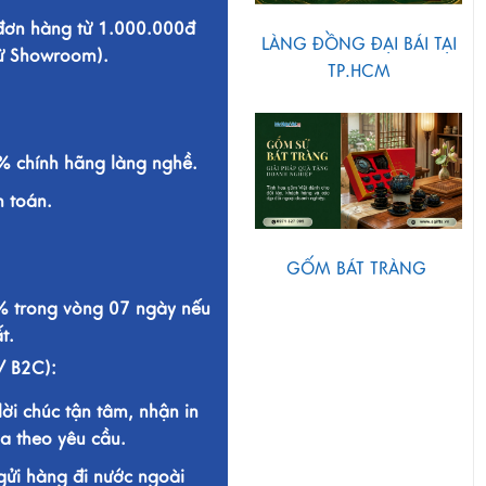
 đơn hàng từ 1.000.000đ
LÀNG ĐỒNG ĐẠI BÁI TẠI
từ Showroom).
TP.HCM
 chính hãng làng nghề.
h toán.
GỐM BÁT TRÀNG
% trong vòng 07 ngày nếu
t.
/ B2C):
lời chúc tận tâm, nhận in
a theo yêu cầu.
gửi hàng đi nước ngoài