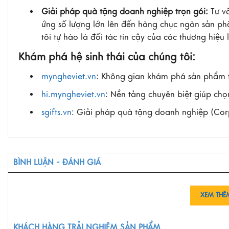
Giải pháp quà tặng doanh nghiệp trọn gói:
Tư v
ứng số lượng lớn lên đến hàng chục ngàn sản ph
tôi tự hào là đối tác tin cậy của các thương hi
Khám phá hệ sinh thái của chúng tôi:
myngheviet.vn
: Không gian khám phá sản phẩm 
hi.myngheviet.vn
: Nền tảng chuyên biệt giúp ch
sgifts.vn
: Giải pháp quà tặng doanh nghiệp (Corpo
BÌNH LUẬN - ĐÁNH GIÁ
XEM THÊ
KHÁCH HÀNG TRẢI NGHIỆM SẢN PHẨM