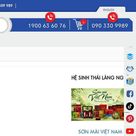
309 989
ENGLISH
0
1900 63 60 76
090 330 9989
HỆ SINH THÁI LÀNG NGHỀ
SƠN MÀI VIỆT NAM