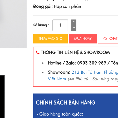
Đóng gói:
Hộp sản phẩm
Số lượng :
THÊM VÀO GIỎ
MUA NGAY
CHAT
THÔNG TIN LIÊN HỆ & SHOWROOM
Hotline / Zalo: 0903 309 989 / Tổ
Showroom:
212 Bùi Tá Hán, Phường
Việt Nam
(An Phú cũ - Sau lưng Me
CHÍNH SÁCH BÁN HÀNG
Giao hàng toàn quốc:
-