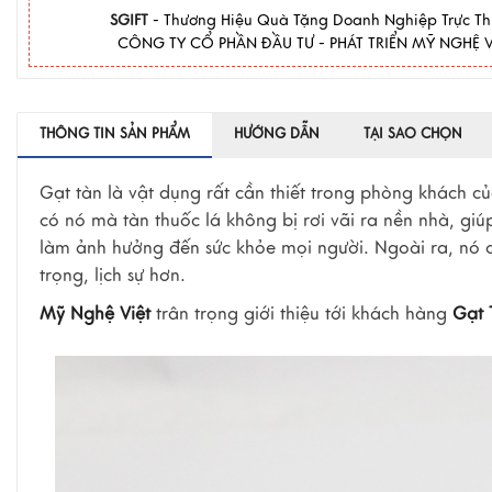
SGIFT
- Thương Hiệu Quà Tặng Doanh Nghiệp Trực T
CÔNG TY CỔ PHẦN ĐẦU TƯ - PHÁT TRIỂN MỸ NGHỆ V
THÔNG TIN SẢN PHẨM
HƯỚNG DẪN
TẠI SAO CHỌN
Gạt tàn là vật dụng rất cần thiết trong phòng khách củ
có nó mà tàn thuốc lá không bị rơi vãi ra nền nhà, g
làm ảnh hưởng đến sức khỏe mọi người. Ngoài ra, nó c
trọng, lịch sự hơn.
Mỹ Nghệ Việt
trân trọng giới thiệu tới khách hàng
Gạt 