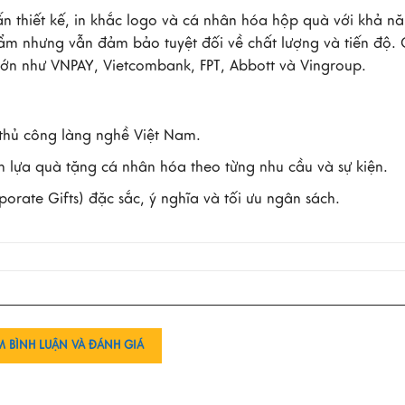
ấn thiết kế, in khắc logo và cá nhân hóa hộp quà với khả n
ẩm nhưng vẫn đảm bảo tuyệt đối về chất lượng và tiến độ.
ệu lớn như VNPAY, Vietcombank, FPT, Abbott và Vingroup.
thủ công làng nghề Việt Nam.
ọn lựa quà tặng cá nhân hóa theo từng nhu cầu và sự kiện.
rate Gifts) đặc sắc, ý nghĩa và tối ưu ngân sách.
M BÌNH LUẬN VÀ ĐÁNH GIÁ