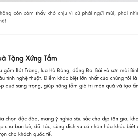
hông còn cảm thấy khó chịu vì cứ phải ngửi mùi, phải nhì
hé!
Quà Tặng Xứng Tầm
ư gốm Bát Tràng, lụa Hà Đông, đồng Đại Bái và sơn mài Bì
tính nghệ thuật. Điểm khác biệt lớn nhất của chúng tôi là
hộp quà sang trọng, giúp nâng tầm giá trị món quà và tạo ấ
a chọn độc đáo, mang ý nghĩa sâu sắc cho dịp tân gia, kha
ịp cho bạn bè, đối tác, cùng dịch vụ cá nhân hóa khác biệt 
rọn cho khách quốc tế.