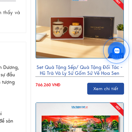
n thấy và
55513
nh Dương,
Set Quà Tặng Sếp/ Quà Tặng Đối Tác -
Hũ Trà Và Ly Sứ Gốm Sứ Vẽ Hoa Sen
 sự đầu
CBG001
n tượng
766.260 VNĐ
Xem chi tiết
i
để sản