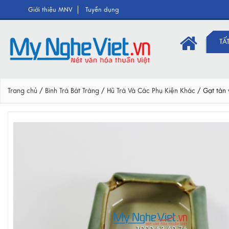
Giới thiệu MNV
Tuyển dụng
TẤ
Trang chủ
/
Bình Trà Bát Tràng
/
Hũ Trà Và Các Phụ Kiện Khác
/
Gạt tàn 