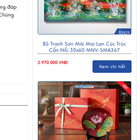
ăng đáp
 Chúng
53829
Bộ Tranh Sơn Mài Mai Lan Cúc Trúc
Cẩn Nổi 30x60 MNV-SMA367
2.970.000 VNĐ
Xem chi tiết