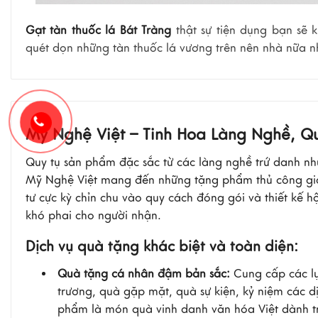
Gạt tàn thuốc lá Bát Tràng
thật sự tiện dụng bạn sẽ k
quét dọn những tàn thuốc lá vương trên nên nhà nữa n
Mỹ Nghệ Việt – Tinh Hoa Làng Nghề, 
Quy tụ sản phẩm đặc sắc từ các làng nghề trứ danh nh
Mỹ Nghệ Việt mang đến những tặng phẩm thủ công giàu 
tư cực kỳ chỉn chu vào quy cách đóng gói và thiết kế 
khó phai cho người nhận.
Dịch vụ quà tặng khác biệt và toàn diện:
Quà tặng cá nhân đậm bản sắc:
Cung cấp các lự
trương, quà gặp mặt, quà sự kiện, kỷ niệm các d
phẩm là món quà vinh danh văn hóa Việt dành t