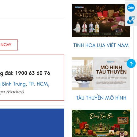
TINH HOA LỤA VIỆT NAM
 NGAY
ng đài: 1900 63 60 76
 Bình Trưng, TP. HCM,
ga Market)
TÀU THUYỀN MÔ HÌNH