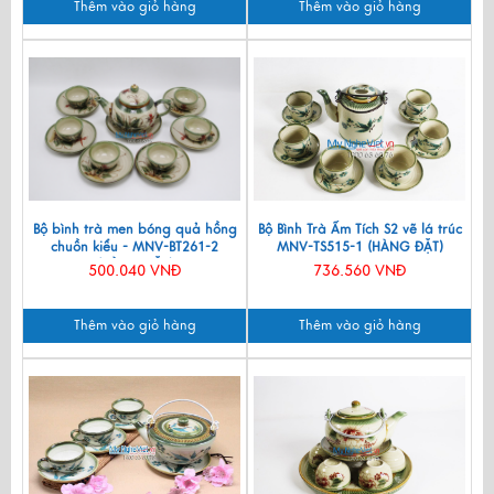
Thêm vào giỏ hàng
Thêm vào giỏ hàng
Bộ bình trà men bóng quả hồng
Bộ Bình Trà Ấm Tích S2 vẽ lá trúc
chuồn kiểu - MNV-BT261-2
MNV-TS515-1 (HÀNG ĐẶT)
(HÀNG ĐẶT)
500.040 VNĐ
736.560 VNĐ
Thêm vào giỏ hàng
Thêm vào giỏ hàng