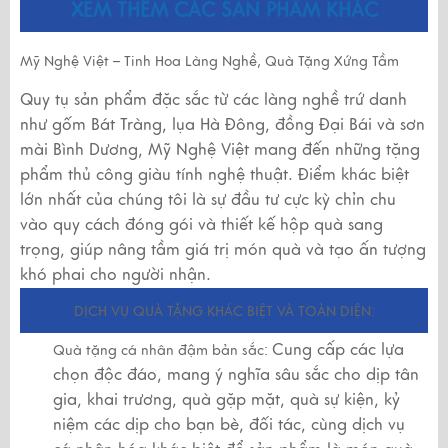
XEM THÊM CÁC SẢN PHẨM KHÁC
Mỹ Nghệ Việt – Tinh Hoa Làng Nghề, Quà Tặng Xứng Tầm
Quy tụ sản phẩm đặc sắc từ các làng nghề trứ danh
như gốm Bát Tràng, lụa Hà Đông, đồng Đại Bái và sơn
mài Bình Dương, Mỹ Nghệ Việt mang đến những tặng
phẩm thủ công giàu tính nghệ thuật. Điểm khác biệt
lớn nhất của chúng tôi là sự đầu tư cực kỳ chỉn chu
vào quy cách đóng gói và thiết kế hộp quà sang
trọng, giúp nâng tầm giá trị món quà và tạo ấn tượng
khó phai cho người nhận.
DỊCH VỤ QUÀ TẶNG KHÁC BIỆT VÀ TOÀN DIỆN:
Cung cấp các lựa
Quà tặng cá nhân đậm bản sắc:
chọn độc đáo, mang ý nghĩa sâu sắc cho dịp tân
gia, khai trương, quà gặp mặt, quà sự kiện, kỷ
niệm các dịp cho bạn bè, đối tác, cùng dịch vụ