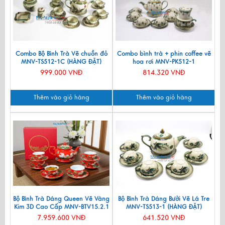
Combo Bộ Bình Trà Vẽ chuồn đỏ
Combo bình trà + phin coffee vẽ
MNV-TS512-1C (HÀNG ĐẶT)
hoa rơi MNV-PK512-1
999.000 VNĐ
814.320 VNĐ
Thêm vào giỏ hàng
Thêm vào giỏ hàng
Bộ Bình Trà Dáng Queen Vẽ Vàng
Bộ Bình Trà Dáng Bưởi Vẽ Lá Tre
Kim 3D Cao Cấp MNV-BTV15.2.1
MNV-TS513-1 (HÀNG ĐẶT)
7.959.600 VNĐ
641.520 VNĐ