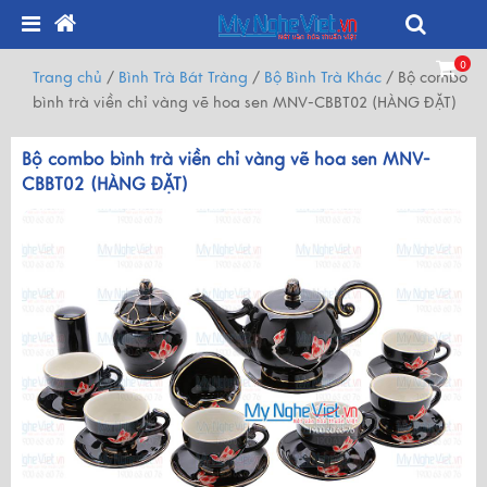
0
Trang chủ
/
Bình Trà Bát Tràng
/
Bộ Bình Trà Khác
/
Bộ combo
bình trà viền chỉ vàng vẽ hoa sen MNV-CBBT02 (HÀNG ĐẶT)
Bộ combo bình trà viền chỉ vàng vẽ hoa sen MNV-
CBBT02 (HÀNG ĐẶT)