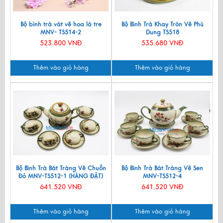
Bộ bình trà vát vẽ hoa lá tre
Bộ Bình Trà Khay Tròn Vẽ Phù
MNV- TS514-2
Dung TS518
523.800 VNĐ
535.680 VNĐ
Thêm vào giỏ hàng
Thêm vào giỏ hàng
Bộ Bình Trà Bát Tràng Vẽ Chuồn
Bộ Bình Trà Bát Tràng Vẽ Sen
Đỏ MNV-TS512-1 (HÀNG ĐẶT)
MNV-TS512-4
641.520 VNĐ
641.520 VNĐ
Thêm vào giỏ hàng
Thêm vào giỏ hàng