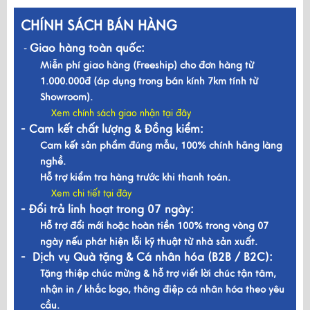
CHÍNH SÁCH BÁN HÀNG
Giao hàng toàn quốc:
-
Miễn phí giao hàng (Freeship) cho đơn hàng từ
1.000.000đ (áp dụng trong bán kính 7km tính từ
Showroom).
Xem chính sách giao nhận tại đây
- Cam kết chất lượng & Đồng kiểm:
Cam kết sản phẩm đúng mẫu, 100% chính hãng làng
nghề.
Hỗ trợ kiểm tra hàng trước khi thanh toán.
Xem chi tiết tại đây
- Đổi trả linh hoạt trong 07 ngày:
Hỗ trợ đổi mới hoặc hoàn tiền 100% trong vòng 07
ngày nếu phát hiện lỗi kỹ thuật từ nhà sản xuất.
- Dịch vụ Quà tặng & Cá nhân hóa (B2B / B2C):
Tặng thiệp chúc mừng & hỗ trợ viết lời chúc tận tâm,
nhận in / khắc logo, thông điệp cá nhân hóa theo yêu
cầu.