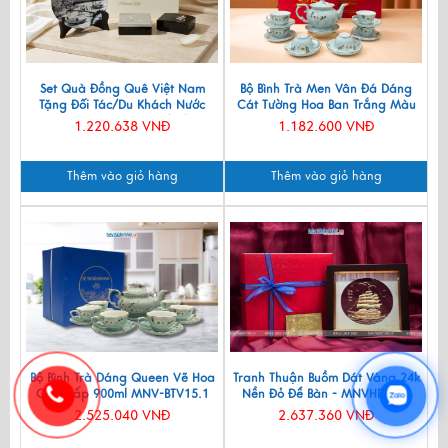
Set Quà Đồng Quê Việt Nam
Bộ Bình Trà Men Vân Đá Dáng
Tặng Đối Tác/Du Khách Nước
Cát Tường Hoa Ban Trắng Màu
Ngoài - Đĩa Sơn Mài/ Hộp
Xanh Lam VBT12/8
1.220.638 VNĐ
1.182.600 VNĐ
Namecard & Đế Lót Ly Sơn Mài
CBQT002
Thêm vào giỏ hàng
Thêm vào giỏ hàng
Bộ Bình Trà Dáng Queen Vẽ Hoa
Tranh Thuận Buồm Dát Vàng 24k
Cao Cấp 900ml MNV-BTV15.1
Nền Đỏ Để Bàn - MNVHD04.4
2.525.040 VNĐ
2.637.360 VNĐ