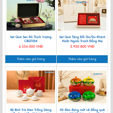
Set Quà Sen Đỏ Thịnh Vượng
Set Quà Tặng Đối Tác/Du Khách
CBQT004
Nước Ngoài Tranh Đồng Mạ
Vàng 24k & Hộp Trang Sức Sơn
6.534.000 VNĐ
5.950.800 VNĐ
Mài CBQT006/2
Thêm vào giỏ hàng
Thêm vào giỏ hàng
Bộ Bình Trà Men Trắng Dáng
Hũ đào đựng mứt vẽ đồng quê