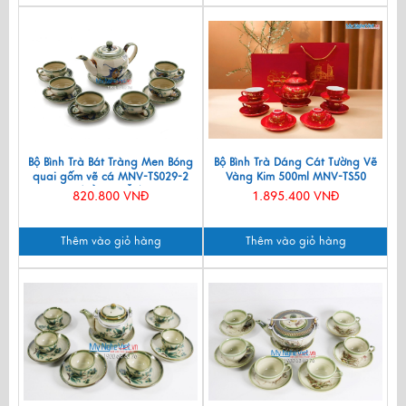
Bộ Bình Trà Bát Tràng Men Bóng
Bộ Bình Trà Dáng Cát Tường Vẽ
quai gốm vẽ cá MNV-TS029-2
Vàng Kim 500ml MNV-TS50
(HÀNG ĐẶT)
820.800 VNĐ
1.895.400 VNĐ
Thêm vào giỏ hàng
Thêm vào giỏ hàng