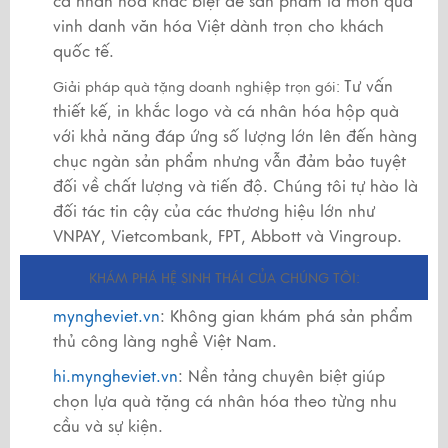
cá nhân hóa khác biệt để sản phẩm là món quà
vinh danh văn hóa Việt dành trọn cho khách
quốc tế.
Tư vấn
Giải pháp quà tặng doanh nghiệp trọn gói:
thiết kế, in khắc logo và cá nhân hóa hộp quà
với khả năng đáp ứng số lượng lớn lên đến hàng
chục ngàn sản phẩm nhưng vẫn đảm bảo tuyệt
đối về chất lượng và tiến độ. Chúng tôi tự hào là
đối tác tin cậy của các thương hiệu lớn như
VNPAY, Vietcombank, FPT, Abbott và Vingroup.
KHÁM PHÁ HỆ SINH THÁI CỦA CHÚNG TÔI:
myngheviet.vn
: Không gian khám phá sản phẩm
thủ công làng nghề Việt Nam.
hi.myngheviet.vn
: Nền tảng chuyên biệt giúp
chọn lựa quà tặng cá nhân hóa theo từng nhu
cầu và sự kiện.