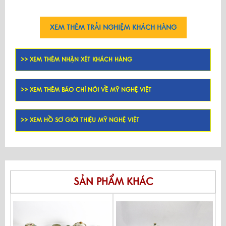
XEM THÊM TRẢI NGHIỆM KHÁCH HÀNG
>> XEM THÊM NHẬN XÉT KHÁCH HÀNG
>> XEM THÊM BÁO CHÍ NÓI VỀ MỸ NGHỆ VIỆT
>> XEM HỒ SƠ GIỚI THIỆU MỸ NGHỆ VIỆT
SẢN PHẨM KHÁC