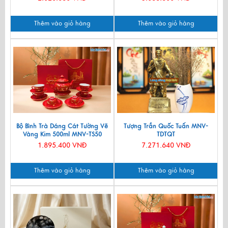
Thêm vào giỏ hàng
Thêm vào giỏ hàng
Bộ Bình Trà Dáng Cát Tường Vẽ
Tượng Trần Quốc Tuấn MNV-
Vàng Kim 500ml MNV-TS50
TDTQT
1.895.400 VNĐ
7.271.640 VNĐ
Thêm vào giỏ hàng
Thêm vào giỏ hàng