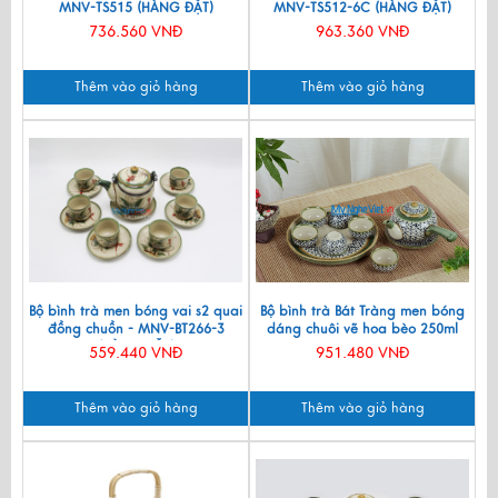
MNV-TS515 (HÀNG ĐẶT)
MNV-TS512-6C (HÀNG ĐẶT)
736.560 VNĐ
963.360 VNĐ
Thêm vào giỏ hàng
Thêm vào giỏ hàng
Bộ bình trà men bóng vai s2 quai
Bộ bình trà Bát Tràng men bóng
đồng chuồn - MNV-BT266-3
dáng chuôi vẽ hoa bèo 250ml
(HÀNG ĐẶT)
MNV-TS588
559.440 VNĐ
951.480 VNĐ
Thêm vào giỏ hàng
Thêm vào giỏ hàng