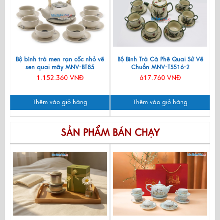
Bộ bình trà men rạn cốc nhỏ vẽ
Bộ Bình Trà Cà Phê Quai Sứ Vẽ
sen quai mây MNV-BT85
Chuồn MNV-TS516-2
1.152.360 VNĐ
617.760 VNĐ
Thêm vào giỏ hàng
Thêm vào giỏ hàng
SẢN PHẨM BÁN CHẠY