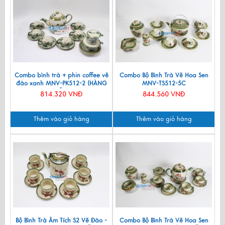
Combo bình trà + phin coffee vẽ
Combo Bộ Bình Trà Vẽ Hoa Sen
đào xanh MNV-PK512-2 (HÀNG
MNV-TS512-5C
ĐẶT)
814.320 VNĐ
844.560 VNĐ
Thêm vào giỏ hàng
Thêm vào giỏ hàng
Bộ Bình Trà Âm Tích S2 Vẽ Đào -
Combo Bộ Bình Trà Vẽ Hoa Sen