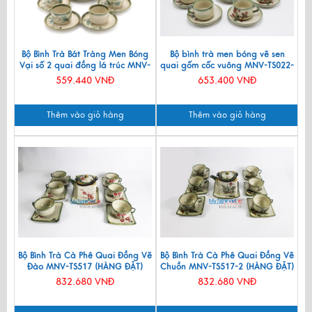
Bộ Bình Trà Bát Tràng Men Bóng
Bộ bình trà men bóng vẽ sen
Vại số 2 quai đồng lá trúc MNV-
quai gốm cốc vuông MNV-TS022-
BT266
2
559.440 VNĐ
653.400 VNĐ
Thêm vào giỏ hàng
Thêm vào giỏ hàng
Bộ Bình Trà Cà Phê Quai Đồng Vẽ
Bộ Bình Trà Cà Phê Quai Đồng Vẽ
Đào MNV-TS517 (HÀNG ĐẶT)
Chuồn MNV-TS517-2 (HÀNG ĐẶT)
832.680 VNĐ
832.680 VNĐ