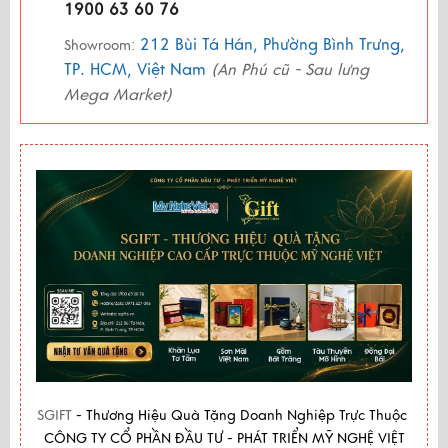
1900 63 60 76
212 Bùi Tá Hán, Phường Bình Trưng,
Showroom:
TP. HCM, Việt Nam
(An Phú cũ - Sau lưng
Mega Market)
SGIFT
- Thương Hiệu Quà Tặng Doanh Nghiệp Trực Thuộc
CÔNG TY CỔ PHẦN ĐẦU TƯ - PHÁT TRIỂN MỸ NGHỆ VIỆT