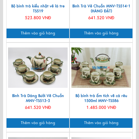
Bộ bình trà kiểu nhật vẽ lá tre
Bình Trà Vẽ Chuồn MNV-TS514-1
TS519
(HÀNG ĐẶT)
523.800 VNĐ
641.520 VNĐ
Thêm vào giỏ hàng
Thêm vào giỏ hàng
Bình Trà Dáng Bưởi Vẽ Chuồn
Bộ bình trà ấm tích vẽ cá rêu
MNV-TS513-3
1500ml MNV-TS586
641.520 VNĐ
1.485.000 VNĐ
Thêm vào giỏ hàng
Thêm vào giỏ hàng