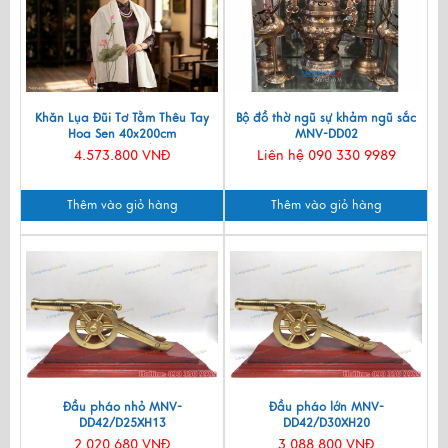
Khăn Lụa Đũi Tơ Tằm Thêu Tay
Bộ đồ thờ ngũ sự khảm ngũ sắc
Hoa Sen 40x200cm
MNV-DD02
KLNC40200/10
4.573.800 VNĐ
Liên hệ 090 330 9989
Thêm vào giỏ hàng
Thêm vào giỏ hàng
Đầu pháo nhỏ MNV-
Đầu pháo lớn MNV-
DD42/D25XH13
DD42/D30XH20
2.020.680 VNĐ
3.088.800 VNĐ