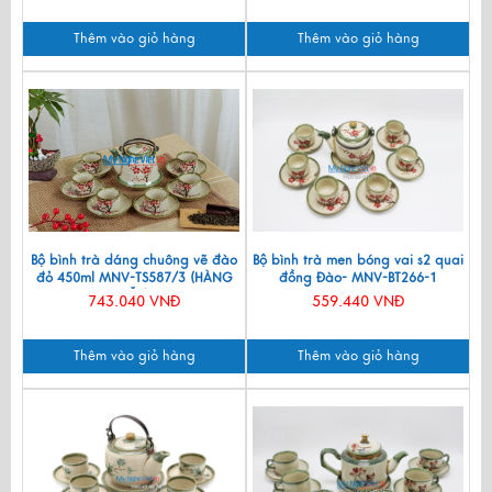
Thêm vào giỏ hàng
Thêm vào giỏ hàng
Bộ bình trà dáng chuông vẽ đào
Bộ bình trà men bóng vai s2 quai
đỏ 450ml MNV-TS587/3 (HÀNG
đồng Đào- MNV-BT266-1
ĐẶT)
743.040 VNĐ
559.440 VNĐ
Thêm vào giỏ hàng
Thêm vào giỏ hàng