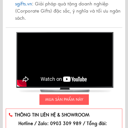
sgifts.vn
: Giải pháp quà tặng doanh nghiệp
(Corporate Gifts) đặc sắc, ý nghĩa và tối ưu ngân
sách.
MUA SẢN PHẨM NÀY
THÔNG TIN LIÊN HỆ & SHOWROOM
Hotline / Zalo: 0903 309 989 / Tổng đài: