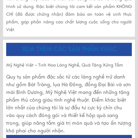
trình sử dụng. Đặc biệt chúng tôi cam kết sản phẩm
KHÔNG
CHÌ
(đã được chứng nhận) đảm bảo an toàn vệ sinh thực
phẩm, góp phần nâng cao chất lượng cuộc sống cho người
Việt.
XEM THÊM CÁC SẢN PHẨM KHÁC
Mỹ Nghệ Việt – Tinh Hoa Làng Nghề, Quà Tặng Xứng Tầm
Quy tụ sản phẩm đặc sắc từ các làng nghề trứ danh
như gốm Bát Tràng, lụa Hà Đông, đồng Đại Bái và sơn
mài Bình Dương, Mỹ Nghệ Việt mang đến những tặng
phẩm thủ công giàu tính nghệ thuật. Điểm khác biệt
lớn nhất của chúng tôi là sự đầu tư cực kỳ chỉn chu
vào quy cách đóng gói và thiết kế hộp quà sang
trọng, giúp nâng tầm giá trị món quà và tạo ấn tượng
khó phai cho người nhận.