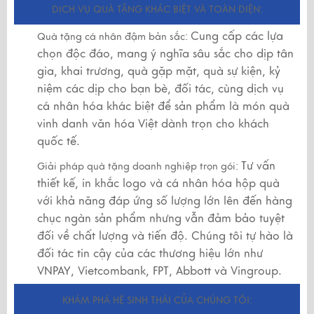
DỊCH VỤ QUÀ TẶNG KHÁC BIỆT VÀ TOÀN DIỆN:
Cung cấp các lựa
Quà tặng cá nhân đậm bản sắc:
chọn độc đáo, mang ý nghĩa sâu sắc cho dịp tân
gia, khai trương, quà gặp mặt, quà sự kiện, kỷ
niệm các dịp cho bạn bè, đối tác, cùng dịch vụ
cá nhân hóa khác biệt để sản phẩm là món quà
vinh danh văn hóa Việt dành trọn cho khách
quốc tế.
Tư vấn
Giải pháp quà tặng doanh nghiệp trọn gói:
thiết kế, in khắc logo và cá nhân hóa hộp quà
với khả năng đáp ứng số lượng lớn lên đến hàng
chục ngàn sản phẩm nhưng vẫn đảm bảo tuyệt
đối về chất lượng và tiến độ. Chúng tôi tự hào là
đối tác tin cậy của các thương hiệu lớn như
VNPAY, Vietcombank, FPT, Abbott và Vingroup.
KHÁM PHÁ HỆ SINH THÁI CỦA CHÚNG TÔI: