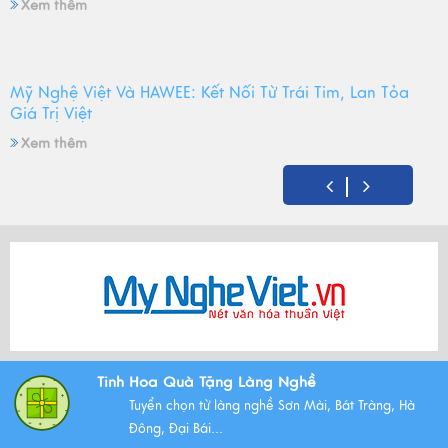
Xem thêm
Mỹ Nghệ Việt Và HAWEE: Kết Nối Từ Trái Tim, Lan Tỏa
Giá Trị Việt
Xem thêm
Mỹ Nghệ Việt tròn 14 tuổi - Hành trình gìn giữ hồn Việt
và mùa sinh nhật đong đầy yêu thương
Xem thêm
Bộ Tam Sự Là Gì ? Bộ Tam Sự Có Ý Nghĩa Như Thế Nào
Tinh Hoa Quà Tặng Làng Nghề
Trong Văn Hóa Thờ Cúng?
Tuyển chọn từ làng nghề Sơn Mài, Bát Tràng, Hà
Xem thêm
Đông, Đại Bái...