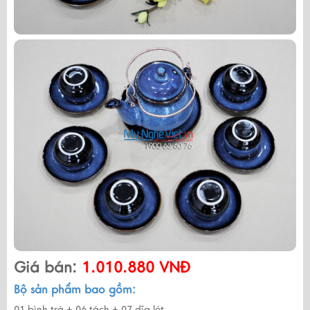
Giá bán:
1.010.880 VNĐ
Bộ sản phẩm bao gồm:
01 bình trà + 06 tách + 07 dĩa lót