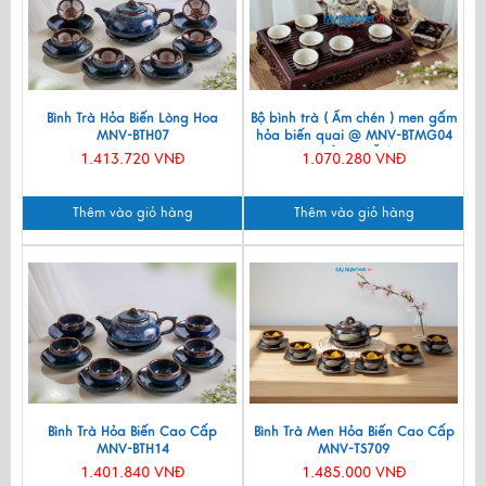
Bình Trà Hỏa Biến Lòng Hoa
Bộ bình trà ( Ấm chén ) men gấm
MNV-BTH07
hỏa biến quai @ MNV-BTMG04
(HÀNG ĐẶT)
1.413.720 VNĐ
1.070.280 VNĐ
Thêm vào giỏ hàng
Thêm vào giỏ hàng
Bình Trà Hỏa Biến Cao Cấp
Bình Trà Men Hỏa Biến Cao Cấp
MNV-BTH14
MNV-TS709
1.401.840 VNĐ
1.485.000 VNĐ