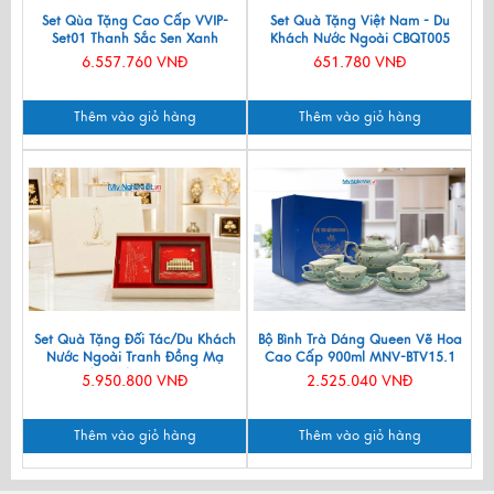
Set Qùa Tặng Cao Cấp VVIP-
Set Quà Tặng Việt Nam - Du
Set01 Thanh Sắc Sen Xanh
Khách Nước Ngoài CBQT005
6.557.760 VNĐ
651.780 VNĐ
Thêm vào giỏ hàng
Thêm vào giỏ hàng
Set Quà Tặng Đối Tác/Du Khách
Bộ Bình Trà Dáng Queen Vẽ Hoa
Nước Ngoài Tranh Đồng Mạ
Cao Cấp 900ml MNV-BTV15.1
Vàng 24k & Hộp Trang Sức Sơn
5.950.800 VNĐ
2.525.040 VNĐ
Mài CBQT006/2
Thêm vào giỏ hàng
Thêm vào giỏ hàng