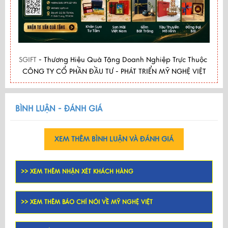
SGIFT
- Thương Hiệu Quà Tặng Doanh Nghiệp Trực Thuộc
CÔNG TY CỔ PHẦN ĐẦU TƯ - PHÁT TRIỂN MỸ NGHỆ VIỆT
BÌNH LUẬN - ĐÁNH GIÁ
XEM THÊM BÌNH LUẬN VÀ ĐÁNH GIÁ
>> XEM THÊM NHẬN XÉT KHÁCH HÀNG
>> XEM THÊM BÁO CHÍ NÓI VỀ MỸ NGHỆ VIỆT