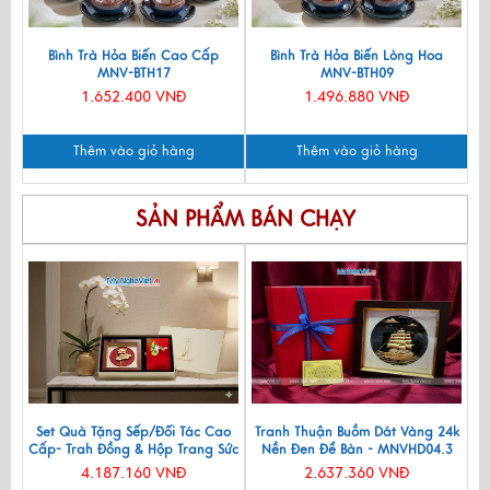
Bình Trà Hỏa Biến Cao Cấp
Bình Trà Hỏa Biến Lòng Hoa
MNV-BTH17
MNV-BTH09
1.652.400 VNĐ
1.496.880 VNĐ
Thêm vào giỏ hàng
Thêm vào giỏ hàng
SẢN PHẨM BÁN CHẠY
Set Quà Tặng Sếp/Đối Tác Cao
Tranh Thuận Buồm Dát Vàng 24k
Cấp- Trah Đồng & Hộp Trang Sức
Nền Đen Để Bàn - MNVHD04.3
Sơn Mài CBQT004
4.187.160 VNĐ
2.637.360 VNĐ