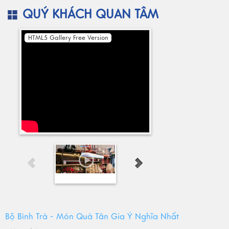
QUÝ KHÁCH QUAN TÂM
HTML5 Gallery Free Version
Bộ Bình Trà - Món Quà Tân Gia Ý Nghĩa Nhất