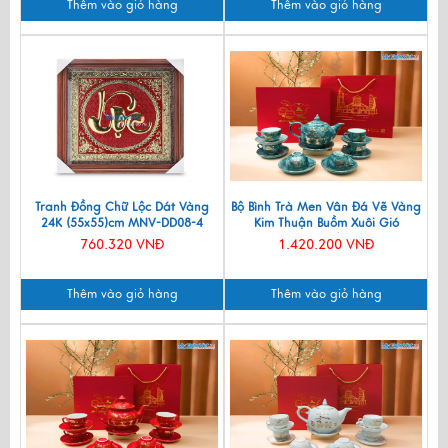
Thêm vào giỏ hàng
Thêm vào giỏ hàng
Tranh Đồng Chữ Lộc Dát Vàng
Bộ Bình Trà Men Vân Đá Vẽ Vàng
24K (55x55)cm MNV-DD08-4
Kim Thuận Buồm Xuôi Gió
VBT12/14
760.320 VNĐ
1.420.200 VNĐ
Thêm vào giỏ hàng
Thêm vào giỏ hàng