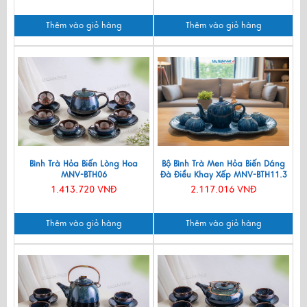
Thêm vào giỏ hàng
Thêm vào giỏ hàng
Bình Trà Hỏa Biến Lòng Hoa
Bộ Bình Trà Men Hỏa Biến Dáng
MNV-BTH06
Đà Điểu Khay Xếp MNV-BTH11.3
1.413.720 VNĐ
2.117.016 VNĐ
Thêm vào giỏ hàng
Thêm vào giỏ hàng