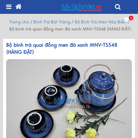
0
Trang chủ
/
Bình Trà Bát Tràng
/
Bộ Bình Trà Men Hỏa Biến
/
Bộ bình trà quai đồng men đá xanh MNV-TS548 (HÀNG ĐẶT)
Bộ bình trà quai đồng men đá xanh MNV-TS548
(HÀNG ĐẶT)