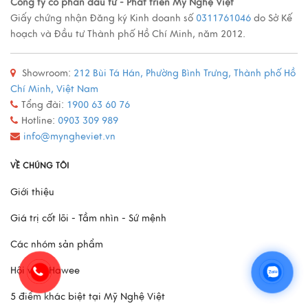
Các loại tranh sơn mài nổi tiếng
Công ty cổ phẩn đầu tư - Phát triển Mỹ Nghệ Việt
Giấy chứng nhận Đăng ký Kinh doanh số
0311761046
do Sở Kế
Xem thêm
hoạch và Đầu tư Thành phố Hồ Chí Minh, năm 2012.
Showroom:
212 Bùi Tá Hán, Phường Bình Trưng, Thành phố Hồ
Quy trình sản xuất đồ đồng
Chí Minh, Việt Nam
Xem thêm
Tổng đài:
1900 63 60 76
Hotline:
0903 309 989
info@myngheviet.vn
Mô Hình Thuyền France II - Món Quà Chinh Phục Mọi
VỀ CHÚNG TÔI
Doanh Nhân
Giới thiệu
Xem thêm
Giá trị cốt lõi - Tầm nhìn - Sứ mệnh
Các nhóm sản phẩm
Hội viên Hawee
5 điểm khác biệt tại Mỹ Nghệ Việt