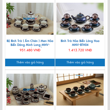
Bộ Bình Trà ( Ấm Chén ) Men Hỏa
Bình Trà Hỏa Biến Lòng Hoa
Biến Dáng Minh Long MNV-
MNV-BTH04
BTMG02 (HÀNG ĐẶT)
951.480 VNĐ
1.413.720 VNĐ
Thêm vào giỏ hàng
Thêm vào giỏ hàng