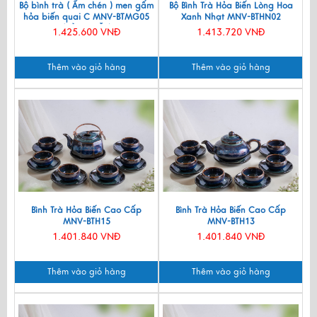
Bộ bình trà ( Ấm chén ) men gấm
Bộ Bình Trà Hỏa Biến Lòng Hoa
hỏa biến quai C MNV-BTMG05
Xanh Nhạt MNV-BTHN02
(HÀNG ĐẶT)
1.425.600 VNĐ
1.413.720 VNĐ
Thêm vào giỏ hàng
Thêm vào giỏ hàng
Bình Trà Hỏa Biến Cao Cấp
Bình Trà Hỏa Biến Cao Cấp
MNV-BTH15
MNV-BTH13
1.401.840 VNĐ
1.401.840 VNĐ
Thêm vào giỏ hàng
Thêm vào giỏ hàng