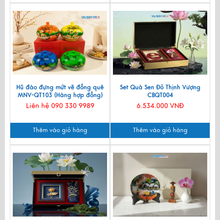
Hũ đào đựng mứt vẽ đồng quê
Set Quà Sen Đỏ Thịnh Vượng
MNV-QT103 (Hàng hợp đồng)
CBQT004
Liên hệ 090 330 9989
6.534.000 VNĐ
Thêm vào giỏ hàng
Thêm vào giỏ hàng