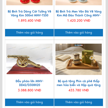
Bộ Bình Trà Dáng Cát Tường Vẽ
Bộ Bình Trà Men Vân Đá Vẽ Vàng
Vàng Kim 500ml MNV-TS50
Kim Mã Đáo Thành Công MNV-
BTV11
1.895.400 VNĐ
1.420.200 VNĐ
Thêm vào giỏ hàng
Thêm vào giỏ hàng
Đầu pháo lớn MNV-
Bộ quà tặng Phin cà phê thấp
DD42/D30XH20
men hỏa biến và Hộp quà tặng
cao cấp MNV-CFVH03/2
3.088.800 VNĐ
435.780 VNĐ
Thêm vào giỏ hàng
Thêm vào giỏ hàng