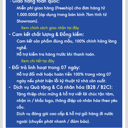
Giao hàng toàn quốc:
-
Miễn phí giao hàng (Freeship) cho đơn hàng từ
1.000.000đ (áp dụng trong bán kính 7km tính từ
Showroom).
Xem chính sách giao nhận tại đây
- Cam kết chất lượng & Đồng kiểm:
Cam kết sản phẩm đúng mẫu, 100% chính hãng làng
nghề.
Hỗ trợ kiểm tra hàng trước khi thanh toán.
Xem chi tiết tại đây
- Đổi trả linh hoạt trong 07 ngày:
Hỗ trợ đổi mới hoặc hoàn tiền 100% trong vòng 07
ngày nếu phát hiện lỗi kỹ thuật từ nhà sản xuất.
- Dịch vụ Quà tặng & Cá nhân hóa (B2B / B2C):
Tặng thiệp chúc mừng & hỗ trợ viết lời chúc tận tâm,
nhận in / khắc logo, thông điệp cá nhân hóa theo yêu
cầu.
Dịch vụ đóng gói cao cấp & hỗ trợ gửi hàng đi nước
ngoài (chuyển phát nhanh / đảm bảo).