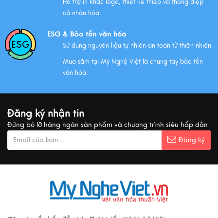
Hỗ trợ in khắc logo, thiết kế thiệp và thông điệp
Xem thêm
cá nhân hóa.
ESG & Bảo tồn văn hóa
Sử dụng nguyên liệu tự nhiên an toàn từ thiên nhiên
QUÀ VĂN HÓA VIỆT TẶNG KHÁCH QUỐC TẾ
Mua sắm tại Mỹ Nghệ Việt là chung tay bảo tồn
Xem thêm
văn hóa.
MUA QUÀ GÌ KHI ĐẾN VIỆT NAM?
Đăng ký nhận tin
Xem thêm
Đừng bỏ lỡ hàng ngàn sản phẩm và chương trình siêu hấp dẫn
Đăng ký
Ý nghĩa cảnh vật Tranh sơn mài
Xem thêm