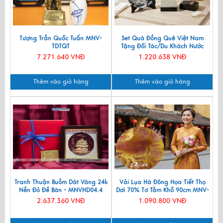
Tượng Trần Quốc Tuấn MNV-
Set Quà Đồng Quê Việt Nam
TDTQT
Tặng Đối Tác/Du Khách Nước
Ngoài - Đĩa Sơn Mài/ Hộp
7.271.640 VNĐ
1.220.638 VNĐ
Namecard & Đế Lót Ly Sơn Mài
CBQT002
Thêm vào giỏ hàng
Thêm vào giỏ hàng
Tranh Thuận Buồm Dát Vàng 24k
Vải Lụa Hà Đông Họa Tiết Thọ
Nền Đỏ Để Bàn - MNVHD04.4
Dơi 70% Tơ Tằm Khổ 90cm MNV-
LTA11/1
2.637.360 VNĐ
1.090.800 VNĐ