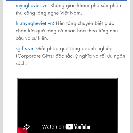
myngheviet.vn
: Không gian khám phá sản phẩm
thủ công làng nghề Việt Nam.
hi.myngheviet.vn
: Nền tảng chuyên biệt giúp
chọn lựa quà tặng cá nhân hóa theo từng nhu
cầu và sự kiện.
sgifts.vn
: Giải pháp quà tặng doanh nghiệp
(Corporate Gifts) đặc sắc, ý nghĩa và tối ưu ngân
sách.