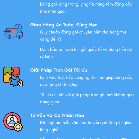
Đóng gói sang trọng, ý nghĩa nâng tầm đẳng cấp
mọi món quà.
Những Lưu Ý Khi Tặng Quà Tân Gia Nhà Mới
Giao Hàng An Toàn, Đúng Hẹn
Xem thêm
Quy chuẩn đóng gói chuyên biệt cho hàng thủ
công dễ vỡ
Đảm bảo an toàn khi gửi quốc tế và đúng tiến độ
Chúc mừng chị Nguyễn Thị Nhựt Phượng - giám đốc
sự kiện.
công ty chính thức gia nhập Hawee
Giải Pháp Trọn Gói Tối Ưu
Xem thêm
Làm việc trực tiếp cùng nghệ nhân giúp cung cấp
quà tặng chất lượng
Tối ưu chi phí với giải pháp trọn gói mà không qua
Chính Sách Quyền Riêng Tư Tại Mỹ Nghệ Việt
trung gian.
Xem thêm
Tư Vấn Và Cá Nhân Hóa
Đội ngũ am hiểu văn hóa tư vấn quà tặng ý nghĩa,
làng nghề.
NHỮNG ĐẶC ĐIỂM CỦA HÀNG THỦ CÔNG MỸ NGHỆ