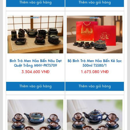
Thêm vào giỏ hàng
Thêm vào giỏ hàng
Bình Trà Men Hỏa Biến Nâu Dẹt
Bộ Bình Trà Men Hỏa Biến Kẻ Sọc
Quệt Trắng MNV-PKTS709
500ml TS580/1
3.504.600 VNĐ
1.675.080 VNĐ
Thêm vào giỏ hàng
Thêm vào giỏ hàng