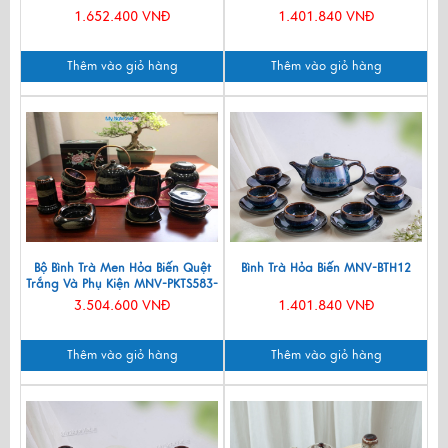
1.652.400 VNĐ
1.401.840 VNĐ
Thêm vào giỏ hàng
Thêm vào giỏ hàng
Bộ Bình Trà Men Hỏa Biến Quệt
Bình Trà Hỏa Biến MNV-BTH12
Trắng Và Phụ Kiện MNV-PKTS583-
3
3.504.600 VNĐ
1.401.840 VNĐ
Thêm vào giỏ hàng
Thêm vào giỏ hàng