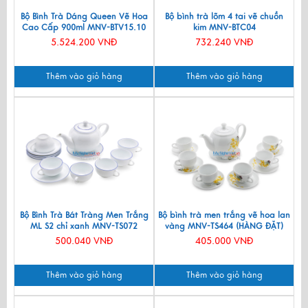
Bộ Bình Trà Dáng Queen Vẽ Hoa
Bộ bình trà lõm 4 tai vẽ chuồn
Cao Cấp 900ml MNV-BTV15.10
kim MNV-BTC04
5.524.200 VNĐ
732.240 VNĐ
Thêm vào giỏ hàng
Thêm vào giỏ hàng
Bộ Bình Trà Bát Tràng Men Trắng
Bộ bình trà men trắng vẽ hoa lan
ML S2 chỉ xanh MNV-TS072
vàng MNV-TS464 (HÀNG ĐẶT)
500.040 VNĐ
405.000 VNĐ
Thêm vào giỏ hàng
Thêm vào giỏ hàng