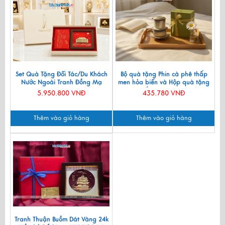
Set Quà Tặng Đối Tác/Du Khách
Bộ quà tặng Phin cà phê thấp
Nước Ngoài Tranh Đồng Mạ
men hỏa biến và Hộp quà tặng
Vàng 24k & Hộp Trang Sức Sơn
cao cấp MNV-CFVH03/2
5.950.800 VNĐ
435.780 VNĐ
Mài CBQT006/2
Thêm vào giỏ hàng
Thêm vào giỏ hàng
Tranh Thuận Buồm Dát Vàng 24k