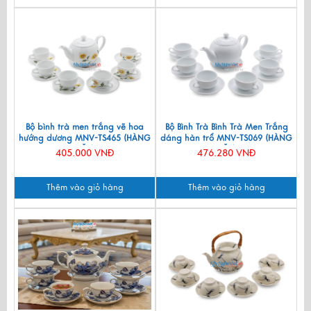
Bộ bình trà men trắng vẽ hoa
Bộ Bình Trà Bình Trà Men Trắng
hướng dương MNV-TS465 (HÀNG
dáng hàn trổ MNV-TS069 (HÀNG
ĐẶT)
ĐẶT)
405.000 VNĐ
476.280 VNĐ
Thêm vào giỏ hàng
Thêm vào giỏ hàng