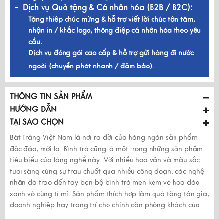
- Dịch vụ Quà tặng & Cá nhân hóa (B2B / B2C):
Tặng thiệp chúc mừng & hỗ trợ viết lời chúc tận tâm,
nhận in / khắc logo, thông điệp cá nhân hóa theo yêu
cầu.
Dịch vụ đóng gói cao cấp & hỗ trợ gửi hàng đi nước
ngoài (chuyển phát nhanh / đảm bảo).
THÔNG TIN SẢN PHẨM
HƯỚNG DẪN
TẠI SAO CHỌN
Bát Tràng Việt Nam là nơi ra đời của hàng ngàn sản phẩm
độc đáo, mới lạ. Bình trà cũng là một trong những sản phẩm
tiêu biểu của làng nghề này. Với nhiều hoa văn và màu sắc
tươi sáng cùng sự trau chuốt qua nhiều công đoạn, các nghệ
nhân đã trao đến tay bạn bộ bình trà men kem vẽ hoa đào
xanh vô cùng tỉ mỉ. Sản phẩm thích hợp làm quà tặng tân gia,
doanh nghiệp hay trang trí cho chính căn phòng khách của