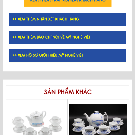
XEM THÊM TRẢI NGHIỆM KHÁCH HÀNG
>> XEM THÊM NHẬN XÉT KHÁCH HÀNG
>> XEM THÊM BÁO CHÍ NÓI VỀ MỸ NGHỆ VIỆT
>> XEM HỒ SƠ GIỚI THIỆU MỸ NGHỆ VIỆT
SẢN PHẨM KHÁC