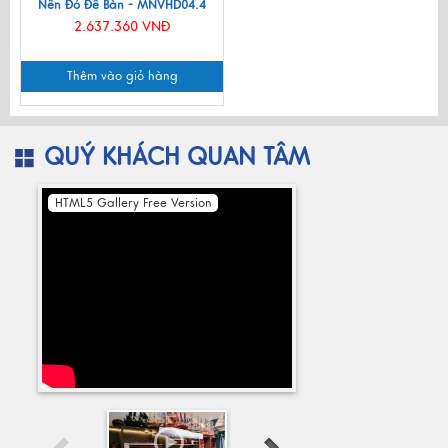
Nền Đỏ Để Bàn - MNVHD04.4
2.637.360 VNĐ
Thêm vào giỏ hàng
QUÝ KHÁCH QUAN TÂM
HTML5 Gallery Free Version