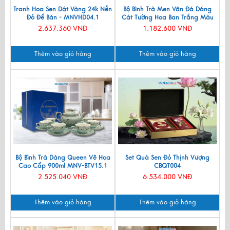
Tranh Hoa Sen Dát Vàng 24k Nền
Bộ Bình Trà Men Vân Đá Dáng
Đỏ Để Bàn - MNVHD04.1
Cát Tường Hoa Ban Trắng Màu
Xanh Lam VBT12/8
2.637.360 VNĐ
1.182.600 VNĐ
Thêm vào giỏ hàng
Thêm vào giỏ hàng
Bộ Bình Trà Dáng Queen Vẽ Hoa
Set Quà Sen Đỏ Thịnh Vượng
Cao Cấp 900ml MNV-BTV15.1
CBQT004
2.525.040 VNĐ
6.534.000 VNĐ
Thêm vào giỏ hàng
Thêm vào giỏ hàng