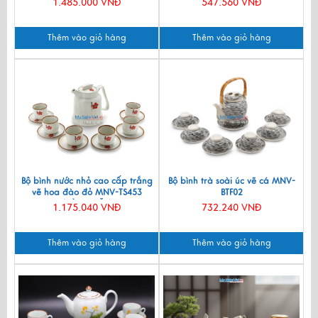
1.485.000 VNĐ
547.560 VNĐ
Thêm vào giỏ hàng
Thêm vào giỏ hàng
Bộ bình nước nhỏ cao cấp trắng
Bộ bình trà soài úc vẽ cá MNV-
vẽ hoa đào đỏ MNV-TS453
BTF02
(HÀNG ĐẶT)
1.175.040 VNĐ
732.240 VNĐ
Thêm vào giỏ hàng
Thêm vào giỏ hàng