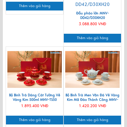
Thêm vào giỏ hàng
Đầu pháo lớn MNV-
DD42/D30XH20
3.088.800 VNĐ
Thêm vào giỏ hàng
Bộ Bình Trà Dáng Cát Tường Vẽ
Bộ Bình Trà Men Vân Đá Vẽ Vàng
Vàng Kim 500ml MNV-TS50
Kim Mã Đáo Thành Công MNV-
BTV11
1.895.400 VNĐ
1.420.200 VNĐ
Thêm vào giỏ hàng
Thêm vào giỏ hàng