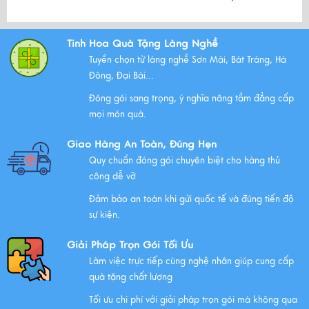
Bộ Tam Sự Là Gì ? Bộ Tam Sự Có Ý Nghĩa Như Thế Nào
Tinh Hoa Quà Tặng Làng Nghề
Trong Văn Hóa Thờ Cúng?
Tuyển chọn từ làng nghề Sơn Mài, Bát Tràng, Hà
Xem thêm
Đông, Đại Bái...
Đóng gói sang trọng, ý nghĩa nâng tầm đẳng cấp
mọi món quà.
Những Lưu Ý Khi Tặng Quà Tân Gia Nhà Mới
Giao Hàng An Toàn, Đúng Hẹn
Xem thêm
Quy chuẩn đóng gói chuyên biệt cho hàng thủ
công dễ vỡ
Đảm bảo an toàn khi gửi quốc tế và đúng tiến độ
Chúc mừng chị Nguyễn Thị Nhựt Phượng - giám đốc
sự kiện.
công ty chính thức gia nhập Hawee
Giải Pháp Trọn Gói Tối Ưu
Xem thêm
Làm việc trực tiếp cùng nghệ nhân giúp cung cấp
quà tặng chất lượng
Tối ưu chi phí với giải pháp trọn gói mà không qua
Chính Sách Quyền Riêng Tư Tại Mỹ Nghệ Việt