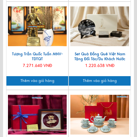
Tượng Trần Quốc Tuấn MNV-
Set Quà Đồng Quê Việt Nam
TDTQT
Tặng Đối Tác/Du Khách Nước
Ngoài - Đĩa Sơn Mài/ Hộp
7.271.640 VNĐ
1.220.638 VNĐ
Namecard & Đế Lót Ly Sơn Mài
CBQT002
Thêm vào giỏ hàng
Thêm vào giỏ hàng