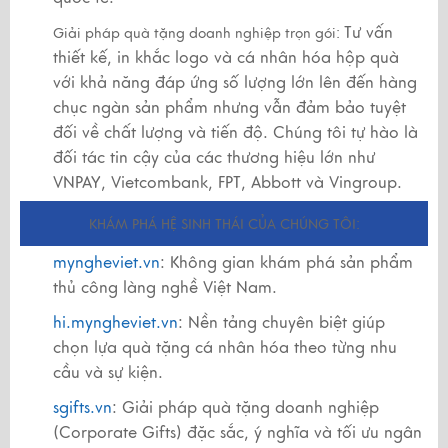
Tư vấn
Giải pháp quà tặng doanh nghiệp trọn gói:
thiết kế, in khắc logo và cá nhân hóa hộp quà
với khả năng đáp ứng số lượng lớn lên đến hàng
chục ngàn sản phẩm nhưng vẫn đảm bảo tuyệt
đối về chất lượng và tiến độ. Chúng tôi tự hào là
đối tác tin cậy của các thương hiệu lớn như
VNPAY, Vietcombank, FPT, Abbott và Vingroup.
KHÁM PHÁ HỆ SINH THÁI CỦA CHÚNG TÔI:
myngheviet.vn
: Không gian khám phá sản phẩm
thủ công làng nghề Việt Nam.
hi.myngheviet.vn
: Nền tảng chuyên biệt giúp
chọn lựa quà tặng cá nhân hóa theo từng nhu
cầu và sự kiện.
sgifts.vn
: Giải pháp quà tặng doanh nghiệp
(Corporate Gifts) đặc sắc, ý nghĩa và tối ưu ngân