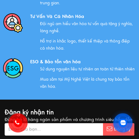
trung gian.
Xem thêm
Tư Vấn Và Cá Nhân Hóa
Đội ngũ am hiểu văn hóa tư vấn quà tặng ý nghĩa,
làng nghề.
NHỮNG ĐẶC ĐIỂM CỦA HÀNG THỦ CÔNG MỸ NGHỆ
Hỗ trợ in khắc logo, thiết kế thiệp và thông điệp
Xem thêm
cá nhân hóa.
ESG & Bảo tồn văn hóa
Sử dụng nguyên liệu tự nhiên an toàn từ thiên nhiên
QUÀ VĂN HÓA VIỆT TẶNG KHÁCH QUỐC TẾ
Mua sắm tại Mỹ Nghệ Việt là chung tay bảo tồn
Xem thêm
văn hóa.
MUA QUÀ GÌ KHI ĐẾN VIỆT NAM?
Đăng ký nhận tin
Xem thêm
Đừng bỏ lỡ hàng ngàn sản phẩm và chương trình siêu hấp dẫn
Đăng ký