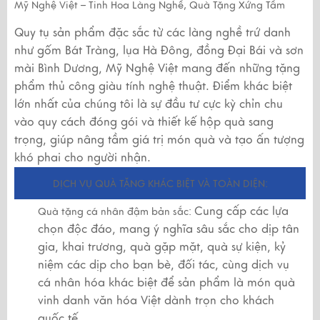
Mỹ Nghệ Việt – Tinh Hoa Làng Nghề, Quà Tặng Xứng Tầm
Quy tụ sản phẩm đặc sắc từ các làng nghề trứ danh
như gốm Bát Tràng, lụa Hà Đông, đồng Đại Bái và sơn
mài Bình Dương, Mỹ Nghệ Việt mang đến những tặng
phẩm thủ công giàu tính nghệ thuật. Điểm khác biệt
lớn nhất của chúng tôi là sự đầu tư cực kỳ chỉn chu
vào quy cách đóng gói và thiết kế hộp quà sang
trọng, giúp nâng tầm giá trị món quà và tạo ấn tượng
khó phai cho người nhận.
DỊCH VỤ QUÀ TẶNG KHÁC BIỆT VÀ TOÀN DIỆN:
Cung cấp các lựa
Quà tặng cá nhân đậm bản sắc:
chọn độc đáo, mang ý nghĩa sâu sắc cho dịp tân
gia, khai trương, quà gặp mặt, quà sự kiện, kỷ
niệm các dịp cho bạn bè, đối tác, cùng dịch vụ
cá nhân hóa khác biệt để sản phẩm là món quà
vinh danh văn hóa Việt dành trọn cho khách
quốc tế.