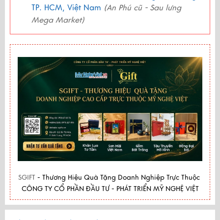
TP. HCM, Việt Nam
(An Phú cũ - Sau lưng
Mega Market)
SGIFT
- Thương Hiệu Quà Tặng Doanh Nghiệp Trực Thuộc
CÔNG TY CỔ PHẦN ĐẦU TƯ - PHÁT TRIỂN MỸ NGHỆ VIỆT