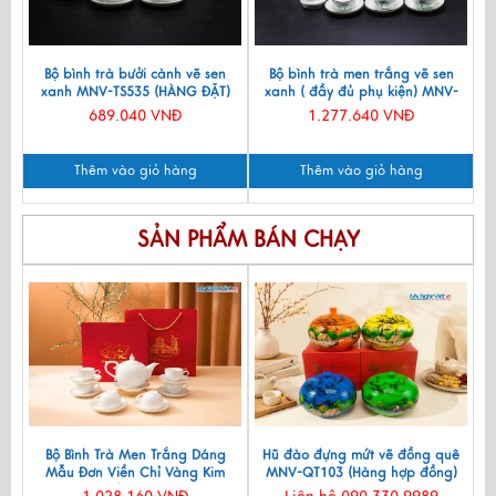
Bộ bình trà bưởi cành vẽ sen
Bộ bình trà men trắng vẽ sen
xanh MNV-TS535 (HÀNG ĐẶT)
xanh ( đầy đủ phụ kiện) MNV-
CBBT01-1
689.040 VNĐ
1.277.640 VNĐ
Thêm vào giỏ hàng
Thêm vào giỏ hàng
SẢN PHẨM BÁN CHẠY
Bộ Bình Trà Men Trắng Dáng
Hũ đào đựng mứt vẽ đồng quê
Mẫu Đơn Viền Chỉ Vàng Kim
MNV-QT103 (Hàng hợp đồng)
550ml BT001-7.2