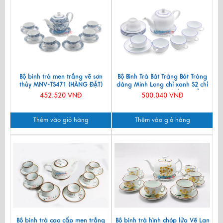
Bộ bình trà men trắng vẽ sơn
Bộ Bình Trà Bát Tràng Bát Tràng
thủy MNV-TS471 (HÀNG ĐẶT)
dáng Minh Long chỉ xanh S2 chỉ
xanh MNV-TS072 (HÀNG ĐẶT)
452.520 VNĐ
500.040 VNĐ
Thêm vào giỏ hàng
Thêm vào giỏ hàng
Bộ bình trà cao cấp men trắng
Bộ bình trà hình chóp lửa Vẽ Lan