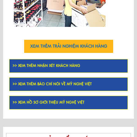
XEM THÊM TRẢI NGHIỆM KHÁCH HÀNG
>> XEM THÊM NHẬN XÉT KHÁCH HÀNG
>> XEM THÊM BÁO CHÍ NÓI VỀ MỸ NGHỆ VIỆT
>> XEM HỒ SƠ GIỚI THIỆU MỸ NGHỆ VIỆT