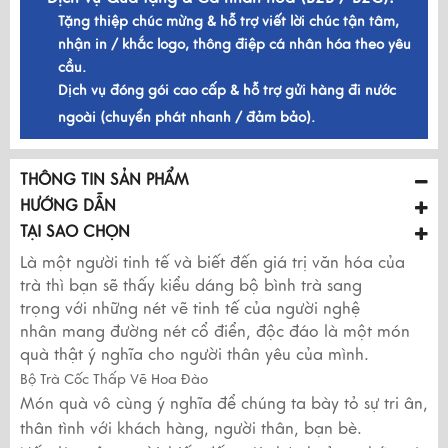
Tặng thiệp chúc mừng & hỗ trợ viết lời chúc tận tâm,
nhận in / khắc logo, thông điệp cá nhân hóa theo yêu
cầu.
Dịch vụ đóng gói cao cấp & hỗ trợ gửi hàng đi nước
ngoài (chuyển phát nhanh / đảm bảo).
THÔNG TIN SẢN PHẨM
HƯỚNG DẪN
TẠI SAO CHỌN
Là một người tinh tế và biết đến giá trị văn hóa của
trà thì bạn sẽ thấy kiểu dáng bộ bình trà sang
trọng với những nét vẽ tinh tế của người nghệ
nhân mang đường nét cổ điển, độc đáo là một món
quà thật ý nghĩa cho người thân yêu của mình.
Bộ Trà Cốc Thấp Vẽ Hoa Đào
Món quà vô cùng ý nghĩa để chúng ta bày tỏ sự tri ân,
thân tình với khách hàng, người thân, bạn bè.