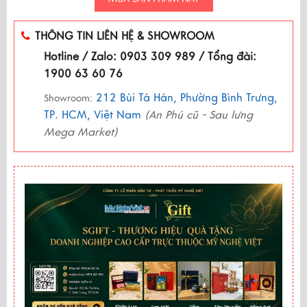
THÔNG TIN LIÊN HỆ & SHOWROOM
Hotline / Zalo: 0903 309 989 / Tổng đài:
1900 63 60 76
212 Bùi Tá Hán, Phường Bình Trưng,
Showroom:
TP. HCM, Việt Nam
(An Phú cũ - Sau lưng
Mega Market)