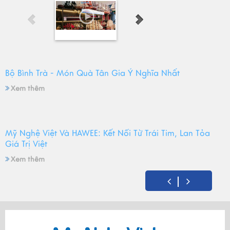
Bộ Bình Trà - Món Quà Tân Gia Ý Nghĩa Nhất
Xem thêm
Mỹ Nghệ Việt Và HAWEE: Kết Nối Từ Trái Tim, Lan Tỏa
Giá Trị Việt
Xem thêm
Mỹ Nghệ Việt tròn 14 tuổi - Hành trình gìn giữ hồn Việt
và mùa sinh nhật đong đầy yêu thương