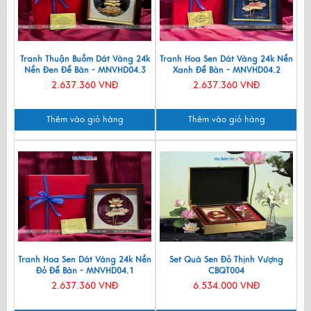
Tranh Thuận Buồm Dát Vàng 24k
Tranh Hoa Sen Dát Vàng 24k Nền
Nền Đen Để Bàn - MNVHD04.3
Xanh Để Bàn - MNVHD04.2
2.637.360 VNĐ
2.637.360 VNĐ
Thêm vào giỏ hàng
Thêm vào giỏ hàng
Tranh Hoa Sen Dát Vàng 24k Nền
Set Quà Sen Đỏ Thịnh Vượng
Đỏ Để Bàn - MNVHD04.1
CBQT004
2.637.360 VNĐ
6.534.000 VNĐ