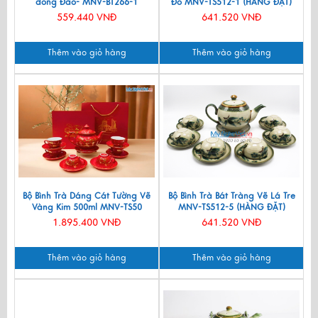
đồng Đào- MNV-BT266-1
Đỏ MNV-TS512-1 (HÀNG ĐẶT)
559.440 VNĐ
641.520 VNĐ
Thêm vào giỏ hàng
Thêm vào giỏ hàng
Bộ Bình Trà Dáng Cát Tường Vẽ
Bộ Bình Trà Bát Tràng Vẽ Lá Tre
Vàng Kim 500ml MNV-TS50
MNV-TS512-5 (HÀNG ĐẶT)
1.895.400 VNĐ
641.520 VNĐ
Thêm vào giỏ hàng
Thêm vào giỏ hàng