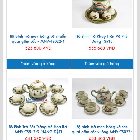
Bộ bình trà men bóng vẽ chuồn
Bộ Bình Trà Khay Tròn Vẽ Phù
quai gốm cốc - MNV-TS022-1
Dung TS518
523.800 VNĐ
535.680 VNĐ
Thêm vào giỏ hàng
Thêm vào giỏ hàng
Bộ Bình Trà Bát Tràng Vẽ Hoa Rơi
Bộ bình trà men bóng vẽ sen
MNV-TS512-3 (HÀNG ĐẶT)
quai gốm cốc vuông MNV-TS022-
2
641.520 VNĐ
653.400 VNĐ