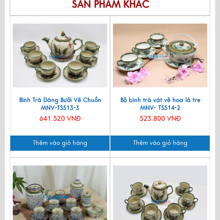
SẢN PHẨM KHÁC
Bình Trà Dáng Bưởi Vẽ Chuồn
Bộ bình trà vát vẽ hoa lá tre
MNV-TS513-3
MNV- TS514-2
641.520 VNĐ
523.800 VNĐ
Thêm vào giỏ hàng
Thêm vào giỏ hàng