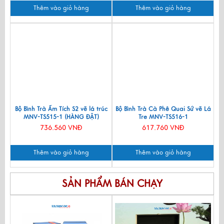
Thêm vào giỏ hàng
Thêm vào giỏ hàng
Bộ Bình Trà Ấm Tích S2 vẽ lá trúc
Bộ Bình Trà Cà Phê Quai Sứ vẽ Lá
MNV-TS515-1 (HÀNG ĐẶT)
Tre MNV-TS516-1
736.560 VNĐ
617.760 VNĐ
Thêm vào giỏ hàng
Thêm vào giỏ hàng
SẢN PHẨM BÁN CHẠY