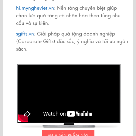
hi.myngheviet.vn
: Nền tảng chuyên biệt giúp
chọn lựa quà tặng cá nhân hóa theo từng nhu
cầu và sự kiện.
sgifts.vn
: Giải pháp quà tặng doanh nghiệp
(Corporate Gifts) đặc sắc, ý nghĩa và tối ưu ngân
sách.
MUA SẢN PHẨM NÀY