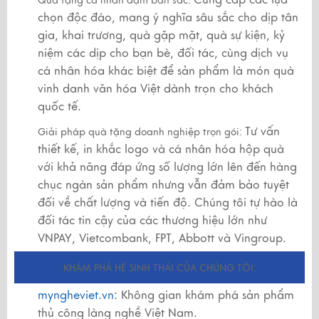
Quà tặng cá nhân đậm bản sắc:
chọn độc đáo, mang ý nghĩa sâu sắc cho dịp tân
gia, khai trương, quà gặp mặt, quà sự kiện, kỷ
niệm các dịp cho bạn bè, đối tác, cùng dịch vụ
cá nhân hóa khác biệt để sản phẩm là món quà
vinh danh văn hóa Việt dành trọn cho khách
quốc tế.
Tư vấn
Giải pháp quà tặng doanh nghiệp trọn gói:
thiết kế, in khắc logo và cá nhân hóa hộp quà
với khả năng đáp ứng số lượng lớn lên đến hàng
chục ngàn sản phẩm nhưng vẫn đảm bảo tuyệt
đối về chất lượng và tiến độ. Chúng tôi tự hào là
đối tác tin cậy của các thương hiệu lớn như
VNPAY, Vietcombank, FPT, Abbott và Vingroup.
KHÁM PHÁ HỆ SINH THÁI CỦA CHÚNG TÔI:
myngheviet.vn
: Không gian khám phá sản phẩm
thủ công làng nghề Việt Nam.