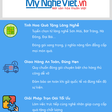
Xem thêm
Bộ Tam Sự Là Gì ? Bộ Tam Sự Có Ý Nghĩa Như Thế Nào
Tinh Hoa Quà Tặng Làng Nghề
Trong Văn Hóa Thờ Cúng?
Tuyển chọn từ làng nghề Sơn Mài, Bát Tràng, Hà
Xem thêm
Đông, Đại Bái...
Đóng gói sang trọng, ý nghĩa nâng tầm đẳng cấp
mọi món quà.
Những Lưu Ý Khi Tặng Quà Tân Gia Nhà Mới
Giao Hàng An Toàn, Đúng Hẹn
Xem thêm
Quy chuẩn đóng gói chuyên biệt cho hàng thủ
công dễ vỡ
Đảm bảo an toàn khi gửi quốc tế và đúng tiến độ
Chúc mừng chị Nguyễn Thị Nhựt Phượng - giám đốc
sự kiện.
công ty chính thức gia nhập Hawee
Giải Pháp Trọn Gói Tối Ưu
Xem thêm
Làm việc trực tiếp cùng nghệ nhân giúp cung cấp
quà tặng chất lượng