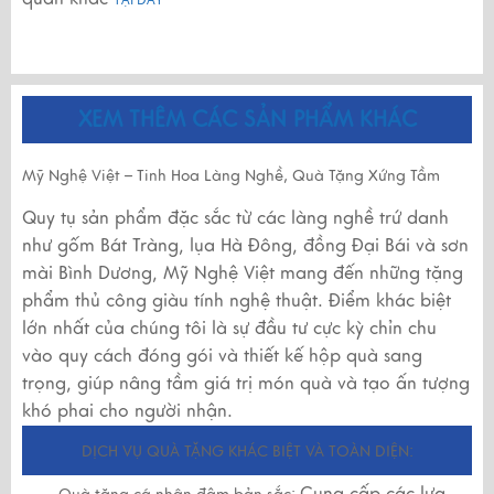
XEM THÊM CÁC SẢN PHẨM KHÁC
Mỹ Nghệ Việt – Tinh Hoa Làng Nghề, Quà Tặng Xứng Tầm
Quy tụ sản phẩm đặc sắc từ các làng nghề trứ danh
như gốm Bát Tràng, lụa Hà Đông, đồng Đại Bái và sơn
mài Bình Dương, Mỹ Nghệ Việt mang đến những tặng
phẩm thủ công giàu tính nghệ thuật. Điểm khác biệt
lớn nhất của chúng tôi là sự đầu tư cực kỳ chỉn chu
vào quy cách đóng gói và thiết kế hộp quà sang
trọng, giúp nâng tầm giá trị món quà và tạo ấn tượng
khó phai cho người nhận.
DỊCH VỤ QUÀ TẶNG KHÁC BIỆT VÀ TOÀN DIỆN:
Cung cấp các lựa