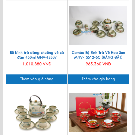
Bộ bình trà dáng chuông vẽ cá
Combo Bộ Bình Trà Vẽ Hoa Sen
đàn 450ml MNV-TS587
MNV-TS512-6C (HÀNG ĐẶT)
1.010.880 VNĐ
963.360 VNĐ
Thêm vào giỏ hàng
Thêm vào giỏ hàng