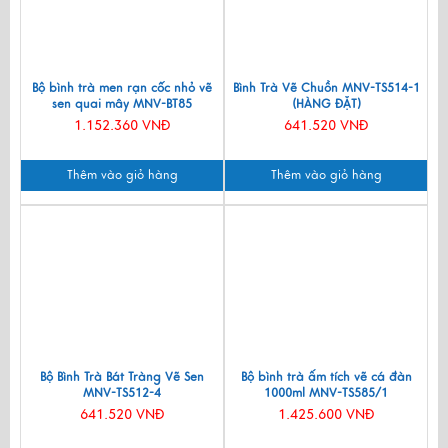
Bộ bình trà men rạn cốc nhỏ vẽ
Bình Trà Vẽ Chuồn MNV-TS514-1
sen quai mây MNV-BT85
(HÀNG ĐẶT)
1.152.360 VNĐ
641.520 VNĐ
Thêm vào giỏ hàng
Thêm vào giỏ hàng
Bộ Bình Trà Bát Tràng Vẽ Sen
Bộ bình trà ấm tích vẽ cá đàn
MNV-TS512-4
1000ml MNV-TS585/1
641.520 VNĐ
1.425.600 VNĐ