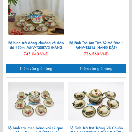
Bộ bình trà dáng chuông vẽ đào
Bộ Bình Trà Âm Tích S2 Vẽ Đào -
đỏ 450ml MNV-TS587/3 (HÀNG
MNV-TS515 (HÀNG ĐẶT)
ĐẶT)
743.040 VNĐ
736.560 VNĐ
Thêm vào giỏ hàng
Thêm vào giỏ hàng
Bộ bình trà men bóng vai s2 quai
Bộ Bình Trà Bát Tràng Vẽ Chuồn