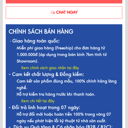
CHAT NGAY
CHÍNH SÁCH BÁN HÀNG
Giao hàng toàn quốc:
-
Miễn phí giao hàng (Freeship) cho đơn hàng từ
1.000.000đ (áp dụng trong bán kính 7km tính từ
Showroom).
Xem chính sách giao nhận tại đây
- Cam kết chất lượng & Đồng kiểm:
Cam kết sản phẩm đúng mẫu, 100% chính hãng làng
nghề.
Hỗ trợ kiểm tra hàng trước khi thanh toán.
Xem chi tiết tại đây
- Đổi trả linh hoạt trong 07 ngày:
Hỗ trợ đổi mới hoặc hoàn tiền 100% trong vòng 07
ngày nếu phát hiện lỗi kỹ thuật từ nhà sản xuất.
- Dịch vụ Quà tặng & Cá nhân hóa (B2B / B2C):