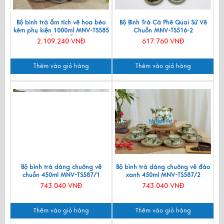
Bộ bình trà ấm tích vẽ hoa bèo
Bộ Bình Trà Cà Phê Quai Sứ Vẽ
kèm phụ kiện 1000ml MNV-TS585
Chuồn MNV-TS516-2
(HÀNG ĐẶT)
2.109.240 VNĐ
617.760 VNĐ
Thêm vào giỏ hàng
Thêm vào giỏ hàng
Bộ bình trà dáng chuông vẽ
Bộ bình trà dáng chuông vẽ đào
chuồn 450ml MNV-TS587/1
xanh 450ml MNV-TS587/2
743.040 VNĐ
743.040 VNĐ
Thêm vào giỏ hàng
Thêm vào giỏ hàng