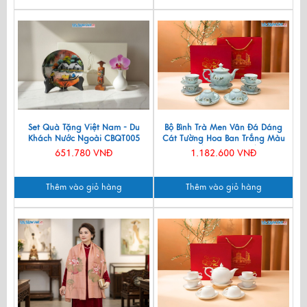
Set Quà Tặng Việt Nam - Du
Bộ Bình Trà Men Vân Đá Dáng
Khách Nước Ngoài CBQT005
Cát Tường Hoa Ban Trắng Màu
Xanh Lam VBT12/8
651.780 VNĐ
1.182.600 VNĐ
Thêm vào giỏ hàng
Thêm vào giỏ hàng