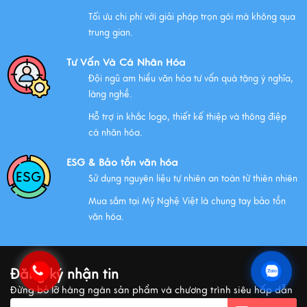
Tối ưu chi phí với giải pháp trọn gói mà không qua
Chính Sách Quyền Riêng Tư Tại Mỹ Nghệ Việt
trung gian.
Xem thêm
Tư Vấn Và Cá Nhân Hóa
Đội ngũ am hiểu văn hóa tư vấn quà tặng ý nghĩa,
làng nghề.
NHỮNG ĐẶC ĐIỂM CỦA HÀNG THỦ CÔNG MỸ NGHỆ
Hỗ trợ in khắc logo, thiết kế thiệp và thông điệp
Xem thêm
cá nhân hóa.
ESG & Bảo tồn văn hóa
Sử dụng nguyên liệu tự nhiên an toàn từ thiên nhiên
QUÀ VĂN HÓA VIỆT TẶNG KHÁCH QUỐC TẾ
Mua sắm tại Mỹ Nghệ Việt là chung tay bảo tồn
Xem thêm
văn hóa.
MUA QUÀ GÌ KHI ĐẾN VIỆT NAM?
Đăng ký nhận tin
Xem thêm
Đừng bỏ lỡ hàng ngàn sản phẩm và chương trình siêu hấp dẫn