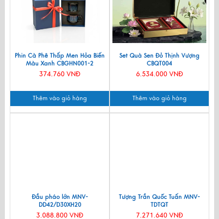
Phin Cà Phê Thấp Men Hỏa Biến
Set Quà Sen Đỏ Thịnh Vượng
Màu Xanh CBGHN001-2
CBQT004
374.760 VNĐ
6.534.000 VNĐ
Thêm vào giỏ hàng
Thêm vào giỏ hàng
Đầu pháo lớn MNV-
Tượng Trần Quốc Tuấn MNV-
DD42/D30XH20
TDTQT
3.088.800 VNĐ
7.271.640 VNĐ