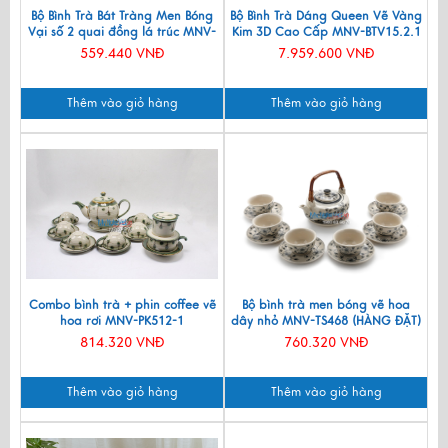
Bộ Bình Trà Bát Tràng Men Bóng
Bộ Bình Trà Dáng Queen Vẽ Vàng
Vại số 2 quai đồng lá trúc MNV-
Kim 3D Cao Cấp MNV-BTV15.2.1
BT266
559.440 VNĐ
7.959.600 VNĐ
Thêm vào giỏ hàng
Thêm vào giỏ hàng
Combo bình trà + phin coffee vẽ
Bộ bình trà men bóng vẽ hoa
hoa rơi MNV-PK512-1
dây nhỏ MNV-TS468 (HÀNG ĐẶT)
814.320 VNĐ
760.320 VNĐ
Thêm vào giỏ hàng
Thêm vào giỏ hàng