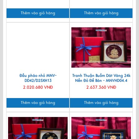
Thêm vào giỏ hàng
Thêm vào giỏ hàng
Đầu pháo nhỏ MNV-
Tranh Thuận Buồm Dát Vàng 24k
DD42/D25XH13
Nền Đỏ Để Bàn - MNVHD04.4
2.020.680 VNĐ
2.637.360 VNĐ
Thêm vào giỏ hàng
Thêm vào giỏ hàng