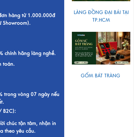
LÀNG ĐỒNG ĐẠI BÁI TẠI
 đơn hàng từ 1.000.000đ
TP.HCM
từ Showroom).
 chính hãng làng nghề.
h toán.
GỐM BÁT TRÀNG
% trong vòng 07 ngày nếu
t.
/ B2C):
lời chúc tận tâm, nhận in
a theo yêu cầu.