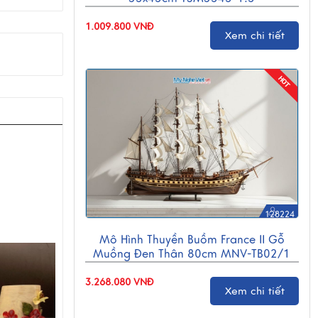
1.009.800 VNĐ
Xem chi tiết
128224
Mô Hình Thuyền Buồm France II Gỗ
Muồng Đen Thân 80cm MNV-TB02/1
3.268.080 VNĐ
Xem chi tiết