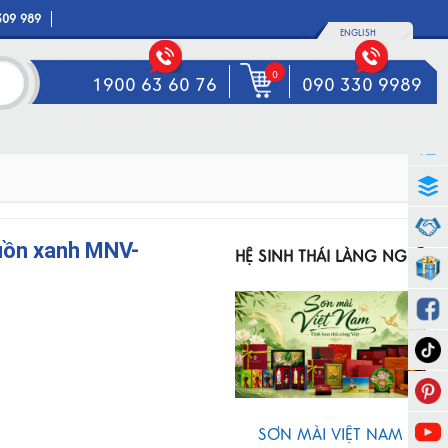
309 989
ENGLISH
0
1900 63 60 76
090 330 9989
uồn xanh MNV-
HỆ SINH THÁI LÀNG NGHỀ
SƠN MÀI VIỆT NAM