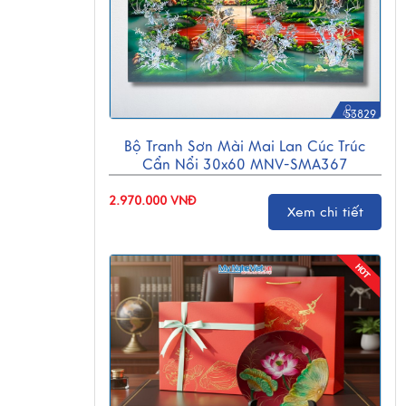
53829
Bộ Tranh Sơn Mài Mai Lan Cúc Trúc
Cẩn Nổi 30x60 MNV-SMA367
2.970.000 VNĐ
Xem chi tiết