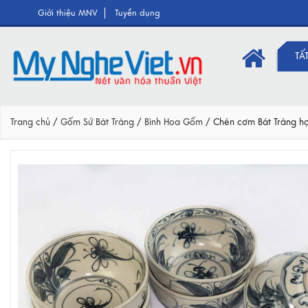
Giới thiệu MNV
Tuyển dụng
TẤ
Trang chủ
/
Gốm Sứ Bát Tràng
/
Bình Hoa Gốm
/
Chén cơm Bát Tràng h