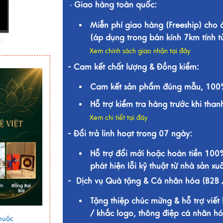
Giao hàng toàn quốc:
-
Miễn phí giao hàng (Freeship) cho
(áp dụng trong bán kính 7km tính 
Xem chính sách giao nhận tại đây
- Cam kết chất lượng & Đồng kiểm:
Cam kết sản phẩm đúng mẫu, 100%
Hỗ trợ kiểm tra hàng trước khi than
Xem chi tiết tại đây
- Đổi trả linh hoạt trong 07 ngày:
Hỗ trợ đổi mới hoặc hoàn tiền 100
phát hiện lỗi kỹ thuật từ nhà sản xuấ
- Dịch vụ Quà tặng & Cá nhân hóa (B2B 
Tặng thiệp chúc mừng & hỗ trợ viết 
/ khắc logo, thông điệp cá nhân hó
huộc