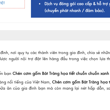
IỆT
Dịch vụ đóng gói cao cấp & hỗ trợ 
(chuyển phát nhanh / đảm bảo).
ình, nơi quy tụ các thành viên trong gia đình, chia sẻ nhữ
được người nội trợ đặt lên hàng đầu trong việc chọn lựa 
đến bạn
Chén cơm gốm Bát Tràng họa tiết chuồn chuồn xan
ràng nổi tiếng của Việt Nam,
Chén cơm gốm Bát Tràng họa t
ữa ăn của gia đình bạn mà còn mang lại nét hấp dẫn, s
n