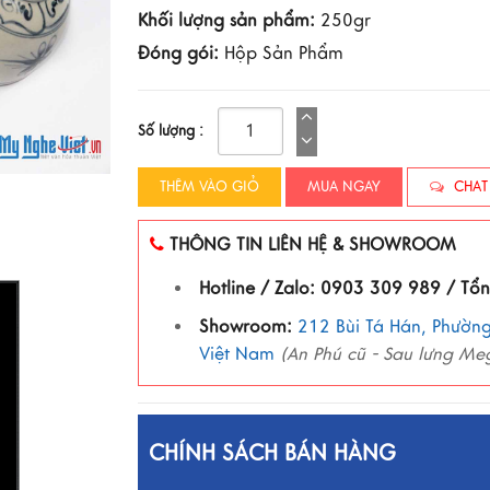
Khối lượng sản phẩm:
250gr
Đóng gói:
Hộp Sản Phẩm
Số lượng :
THÊM VÀO GIỎ
MUA NGAY
CHAT
THÔNG TIN LIÊN HỆ & SHOWROOM
Hotline / Zalo: 0903 309 989 / Tổ
Showroom:
212 Bùi Tá Hán, Phường
Việt Nam
(An Phú cũ - Sau lưng Me
CHÍNH SÁCH BÁN HÀNG