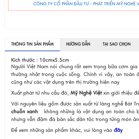
CÔNG TY CỔ PHẦN ĐẦU TƯ - PHÁT TRIỂN MỸ NGHỆ V
THÔNG TIN SẢN PHẨM
HƯỚNG DẪN
TẠI SAO CHỌN
Kích thước : 10cmx5.5cm
Người Việt Nam nói chung rất xem trọng bữa cơm gia đ
thường nhật trong cuộc sống. Chính vì vậy, an toàn 
cũng như các vật dụng trên thị trường hiện nay
Xuất phát từ nhu cầu đó,
Mỹ Nghệ Việt
xin giới thiệu 
Với nguyên liệu gốm được sản xuất từ làng nghề Bát T
chuồn xanh
không những là vật dụng an toàn cho b
nhưng vẫn đậm đà bản sắc dân tộc trong từng món ă
Để xem những sản phẩm khác, vui lòng vào
đây