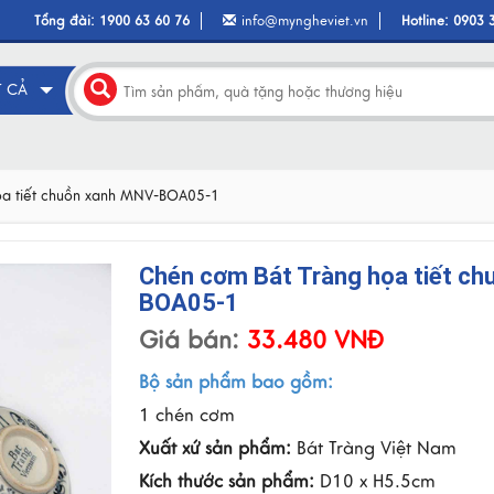
Tổng đài:
1900 63 60 76
info@myngheviet.vn
Hotline:
0903 
T CẢ
ọa tiết chuồn xanh MNV-BOA05-1
Chén cơm Bát Tràng họa tiết ch
BOA05-1
Giá bán:
33.480 VNĐ
Bộ sản phẩm bao gồm:
1 chén cơm
Xuất xứ sản phẩm:
Bát Tràng Việt Nam
Kích thước sản phẩm:
D10 x H5.5cm