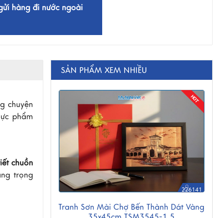
gửi hàng đi nước ngoài
SẢN PHẨM XEM NHIỀU
ng chuyện
thực phẩm
h
iết chuồn
ang trọng
226141
Tranh Sơn Mài Chợ Bến Thành Dát Vàng
35x45cm TSM3545-1.5