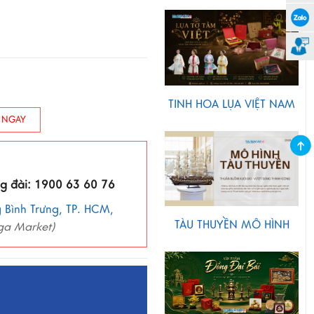
TINH HOA LỤA VIỆT NAM
 NGAY
ng đài: 1900 63 60 76
 Bình Trưng, TP. HCM,
TÀU THUYỀN MÔ HÌNH
ga Market)