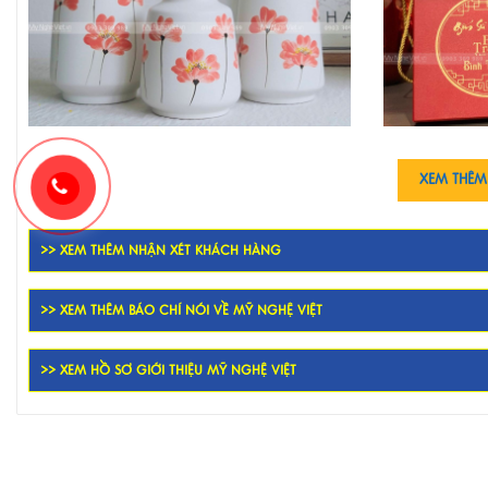
XEM THÊM
>> XEM THÊM NHẬN XÉT KHÁCH HÀNG
>> XEM THÊM BÁO CHÍ NÓI VỀ MỸ NGHỆ VIỆT
>> XEM HỒ SƠ GIỚI THIỆU MỸ NGHỆ VIỆT