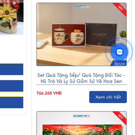
55509
Set Quà Tặng Sếp/ Quà Tặng Đối Tác -
Hũ Trà Và Ly Sứ Gốm Sứ Vẽ Hoa Sen
CBG001
766.260 VNĐ
Xem chi tiết