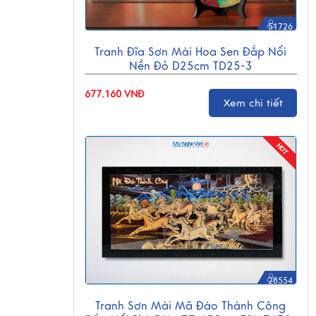
51726
Tranh Đĩa Sơn Mài Hoa Sen Đắp Nổi
Nền Đỏ D25cm TD25-3
677.160 VNĐ
Xem chi tiết
28554
Tranh Sơn Mài Mã Đáo Thành Công