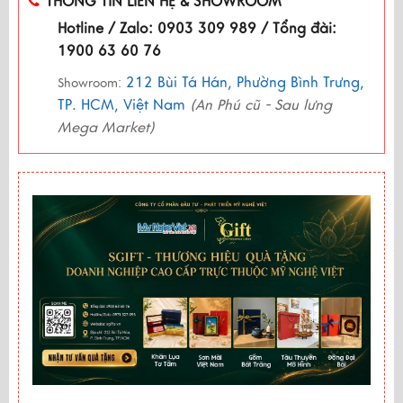
THÔNG TIN LIÊN HỆ & SHOWROOM
Hotline / Zalo: 0903 309 989 / Tổng đài:
1900 63 60 76
212 Bùi Tá Hán, Phường Bình Trưng,
Showroom:
TP. HCM, Việt Nam
(An Phú cũ - Sau lưng
Mega Market)