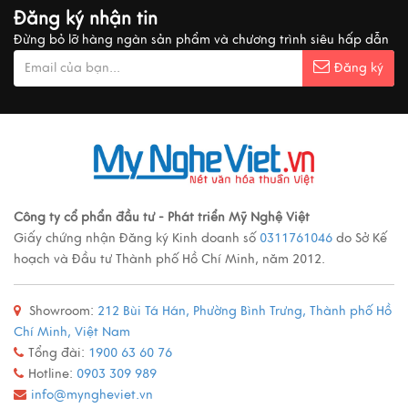
MUA QUÀ GÌ KHI ĐẾN VIỆT NAM?
Đăng ký nhận tin
Xem thêm
Đừng bỏ lỡ hàng ngàn sản phẩm và chương trình siêu hấp dẫn
Đăng ký
Ý nghĩa cảnh vật Tranh sơn mài
Xem thêm
Các loại tranh sơn mài nổi tiếng
Công ty cổ phẩn đầu tư - Phát triển Mỹ Nghệ Việt
Giấy chứng nhận Đăng ký Kinh doanh số
0311761046
do Sở Kế
Xem thêm
hoạch và Đầu tư Thành phố Hồ Chí Minh, năm 2012.
Showroom:
212 Bùi Tá Hán, Phường Bình Trưng, Thành phố Hồ
Quy trình sản xuất đồ đồng
Chí Minh, Việt Nam
Xem thêm
Tổng đài:
1900 63 60 76
Hotline:
0903 309 989
info@myngheviet.vn