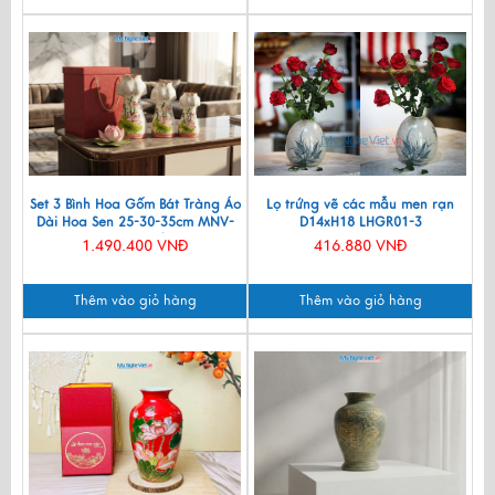
Set 3 Bình Hoa Gốm Bát Tràng Áo
Lọ trứng vẽ các mẫu men rạn
Dài Hoa Sen 25-30-35cm MNV-
D14xH18 LHGR01-3
LHGLH03/5
1.490.400 VNĐ
416.880 VNĐ
Thêm vào giỏ hàng
Thêm vào giỏ hàng