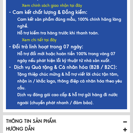
Xem chính sách giao nhận tại đây
- Cam kết chất lượng & Đồng kiểm:
Cam kết sản phẩm đúng mẫu, 100% chính hãng làng
nghề.
Hỗ trợ kiểm tra hàng trước khi thanh toán.
Xem chi tiết tại đây
- Đổi trả linh hoạt trong 07 ngày:
Hỗ trợ đổi mới hoặc hoàn tiền 100% trong vòng 07
ngày nếu phát hiện lỗi kỹ thuật từ nhà sản xuất.
- Dịch vụ Quà tặng & Cá nhân hóa (B2B / B2C):
Tặng thiệp chúc mừng & hỗ trợ viết lời chúc tận tâm,
nhận in / khắc logo, thông điệp cá nhân hóa theo yêu
cầu.
Dịch vụ đóng gói cao cấp & hỗ trợ gửi hàng đi nước
ngoài (chuyển phát nhanh / đảm bảo).
THÔNG TIN SẢN PHẨM
HƯỚNG DẪN