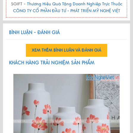
SGIFT -
Thương Hiệu Quà Tặng Doanh Nghiệp Trực Thuộc
CÔNG TY CỔ PHẦN ĐẦU TƯ - PHÁT TRIỂN MỸ NGHỆ VIỆT
BÌNH LUẬN - ĐÁNH GIÁ
XEM THÊM BÌNH LUẬN VÀ ĐÁNH GIÁ
KHÁCH HÀNG TRẢI NGHIỆM SẢN PHẨM