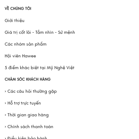
Mô Hình Thuyền France II - Món Quà Chinh Phục Mọi
VỀ CHÚNG TÔI
Doanh Nhân
Giới thiệu
Xem thêm
Giá trị cốt lõi - Tầm nhìn - Sứ mệnh
Các nhóm sản phẩm
Hội viên Hawee
5 điểm khác biệt tại Mỹ Nghệ Việt
CHĂM SÓC KHÁCH HÀNG
› Các câu hỏi thường gặp
› Hỗ trợ trực tuyến
› Thời gian giao hàng
› Chính sách thanh toán
› Điều kiện bảo hành