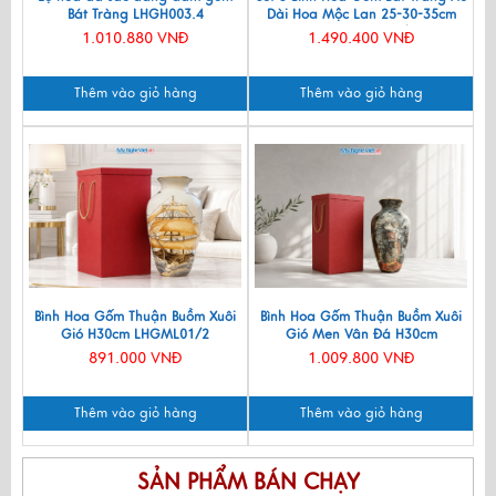
Bát Tràng LHGH003.4
Dài Hoa Mộc Lan 25-30-35cm
MNV-LHGLH03/2
1.010.880 VNĐ
1.490.400 VNĐ
Thêm vào giỏ hàng
Thêm vào giỏ hàng
Bình Hoa Gốm Thuận Buồm Xuôi
Bình Hoa Gốm Thuận Buồm Xuôi
Gió H30cm LHGML01/2
Gió Men Vân Đá H30cm
LHGML01-5
891.000 VNĐ
1.009.800 VNĐ
Thêm vào giỏ hàng
Thêm vào giỏ hàng
SẢN PHẨM BÁN CHẠY