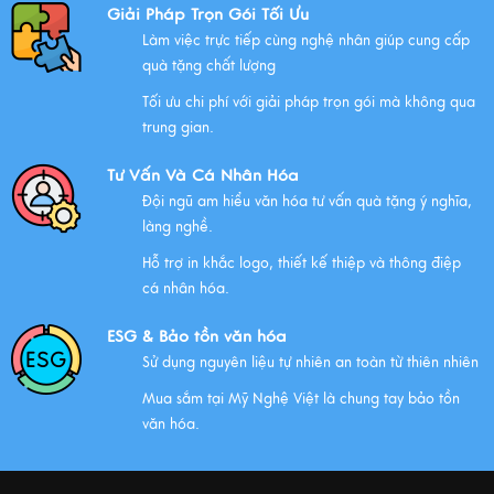
Giải Pháp Trọn Gói Tối Ưu
Xem thêm
Làm việc trực tiếp cùng nghệ nhân giúp cung cấp
quà tặng chất lượng
Tối ưu chi phí với giải pháp trọn gói mà không qua
Chính Sách Quyền Riêng Tư Tại Mỹ Nghệ Việt
trung gian.
Xem thêm
Tư Vấn Và Cá Nhân Hóa
Đội ngũ am hiểu văn hóa tư vấn quà tặng ý nghĩa,
làng nghề.
NHỮNG ĐẶC ĐIỂM CỦA HÀNG THỦ CÔNG MỸ NGHỆ
Hỗ trợ in khắc logo, thiết kế thiệp và thông điệp
Xem thêm
cá nhân hóa.
ESG & Bảo tồn văn hóa
Sử dụng nguyên liệu tự nhiên an toàn từ thiên nhiên
QUÀ VĂN HÓA VIỆT TẶNG KHÁCH QUỐC TẾ
Mua sắm tại Mỹ Nghệ Việt là chung tay bảo tồn
Xem thêm
văn hóa.