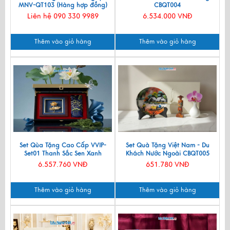
MNV-QT103 (Hàng hợp đồng)
CBQT004
Liên hệ 090 330 9989
6.534.000 VNĐ
Thêm vào giỏ hàng
Thêm vào giỏ hàng
Set Qùa Tặng Cao Cấp VVIP-
Set Quà Tặng Việt Nam - Du
Set01 Thanh Sắc Sen Xanh
Khách Nước Ngoài CBQT005
6.557.760 VNĐ
651.780 VNĐ
Thêm vào giỏ hàng
Thêm vào giỏ hàng