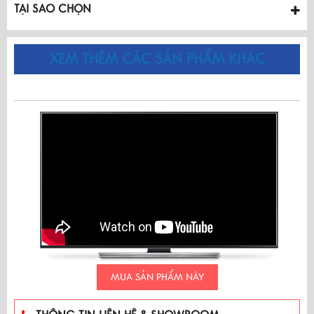
TẠI SAO CHỌN
XEM THÊM CÁC SẢN PHẨM KHÁC
MUA SẢN PHẨM NÀY