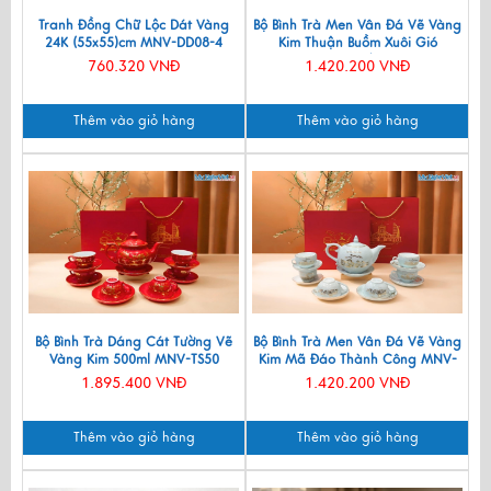
Tranh Đồng Chữ Lộc Dát Vàng
Bộ Bình Trà Men Vân Đá Vẽ Vàng
24K (55x55)cm MNV-DD08-4
Kim Thuận Buồm Xuôi Gió
VBT12/14
760.320 VNĐ
1.420.200 VNĐ
Thêm vào giỏ hàng
Thêm vào giỏ hàng
Bộ Bình Trà Dáng Cát Tường Vẽ
Bộ Bình Trà Men Vân Đá Vẽ Vàng
Vàng Kim 500ml MNV-TS50
Kim Mã Đáo Thành Công MNV-
BTV11
1.895.400 VNĐ
1.420.200 VNĐ
Thêm vào giỏ hàng
Thêm vào giỏ hàng