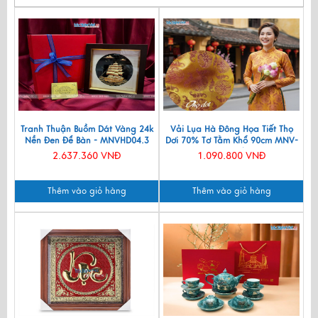
Tranh Thuận Buồm Dát Vàng 24k
Vải Lụa Hà Đông Họa Tiết Thọ
Nền Đen Để Bàn - MNVHD04.3
Dơi 70% Tơ Tằm Khổ 90cm MNV-
LTA11/1
2.637.360 VNĐ
1.090.800 VNĐ
Thêm vào giỏ hàng
Thêm vào giỏ hàng