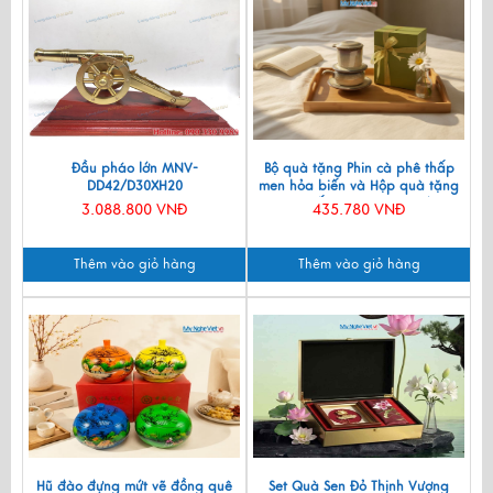
Đầu pháo lớn MNV-
Bộ quà tặng Phin cà phê thấp
DD42/D30XH20
men hỏa biến và Hộp quà tặng
cao cấp MNV-CFVH03/2
3.088.800 VNĐ
435.780 VNĐ
Thêm vào giỏ hàng
Thêm vào giỏ hàng
Hũ đào đựng mứt vẽ đồng quê
Set Quà Sen Đỏ Thịnh Vượng