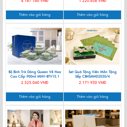
4.187.160 VNĐ
1.220.638 VNĐ
Namecard & Đế Lót Ly Sơn Mài
CBQT002
Thêm vào giỏ hàng
Thêm vào giỏ hàng
Bộ Bình Trà Dáng Queen Vẽ Hoa
Set Quà Tặng Viên Mãn Tặng
Cao Cấp 900ml MNV-BTV15.1
Sếp CBHSMHD2030/4
2.525.040 VNĐ
2.171.930 VNĐ
Thêm vào giỏ hàng
Thêm vào giỏ hàng