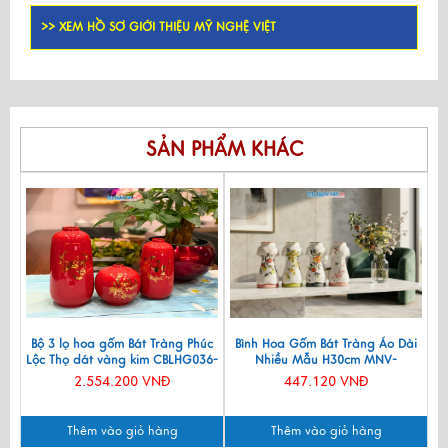
>> XEM HỒ SƠ GIỚI THIỆU MỸ NGHỆ VIỆT
SẢN PHẨM KHÁC
Bộ 3 lọ hoa gốm Bát Tràng Phúc
Bình Hoa Gốm Bát Tràng Áo Dài
Lộc Thọ dát vàng kim CBLHG036-
Nhiều Mẫu H30cm MNV-
2
LHGLH03
2.554.200 VNĐ
447.120 VNĐ
Thêm vào giỏ hàng
Thêm vào giỏ hàng