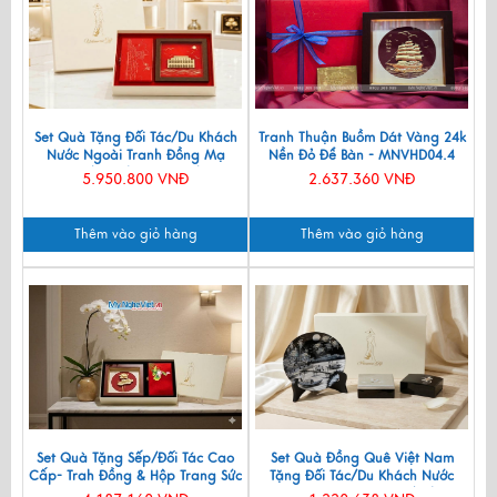
Set Quà Tặng Đối Tác/Du Khách
Tranh Thuận Buồm Dát Vàng 24k
Nước Ngoài Tranh Đồng Mạ
Nền Đỏ Để Bàn - MNVHD04.4
Vàng 24k & Hộp Trang Sức Sơn
5.950.800 VNĐ
2.637.360 VNĐ
Mài CBQT006/2
Thêm vào giỏ hàng
Thêm vào giỏ hàng
Set Quà Tặng Sếp/Đối Tác Cao
Set Quà Đồng Quê Việt Nam
Cấp- Trah Đồng & Hộp Trang Sức
Tặng Đối Tác/Du Khách Nước
Sơn Mài CBQT004
Ngoài - Đĩa Sơn Mài/ Hộp